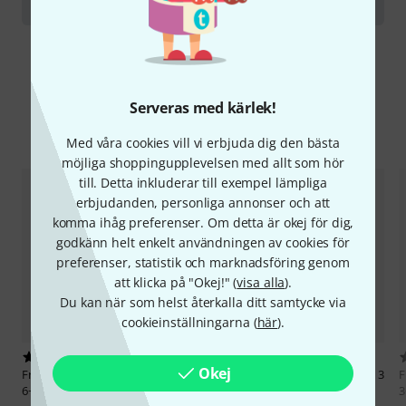
Mouthpieces for brass wind instruments
Serveras med kärlek!
Jämför alternativ
Med våra cookies vill vi erbjuda dig den bästa
möjliga shoppingupplevelsen med allt som hör
till. Detta inkluderar till exempel lämpliga
erbjudanden, personliga annonser och att
komma ihåg preferenser. Om detta är okej för dig,
godkänn helt enkelt användningen av cookies för
preferenser, statistik och marknadsföring genom
att klicka på "Okej!" (
visa alla
).
Du kan när som helst återkalla ditt samtycke via
cookieinställningarna (
här
).
4
3
Okej
Frate Precision
Classic Trumpet
Frate Precision
Classic Trumpet 3
F
6+ M,3,106
HM, 106
3