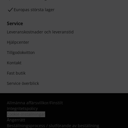
Europas största lager
Service
Leveranskostnader och leveranstid
Hjälpcenter
Tillgodokvitton
Kontakt
Fast butik
Service överblick
Allmänna affärsvillkor
/
Finstilt
Integritetspolicy
Cookie-inställningar
Ångerrätt
Beställningsprocess / slutförande av beställning