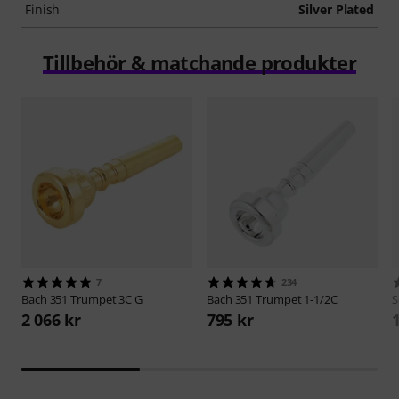
Finish
Silver Plated
Tillbehör & matchande produkter
7
234
Bach
351 Trumpet 3C G
Bach
351 Trumpet 1-1/2C
S
2 066 kr
795 kr