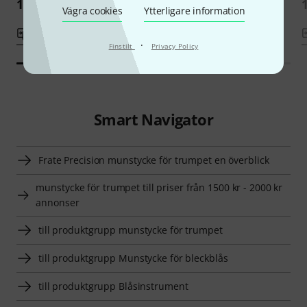
1 699 kr
1 699 kr
Vägra cookies
Ytterligare information
Jämför
Jämför
·
Finstilt
Privacy Policy
Smart Navigator
Frate Precision munstycke för trumpet en överblick
munstycke för trumpet till priser från 1500 kr - 2000 kr
annonser
till produktgrupp munstycke för trumpet
till produktgrupp Munstycke för bleckblås
till produktgrupp Blåsinstrument