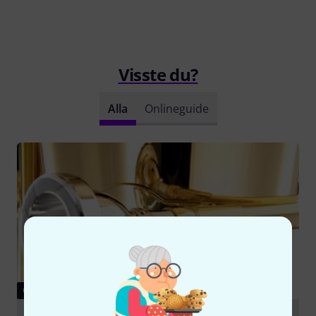
Visste du?
Alla
Onlineguide
GUIDE