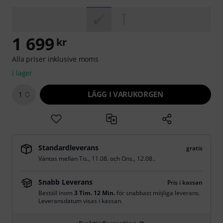
1 699
kr
Alla priser inklusive moms
i lager
LÄGG I VARUKORGEN
1
Standardleverans
gratis
Väntas mellan
Tis., 11.08.
och
Ons., 12.08.
.
Snabb Leverans
Pris i kassan
Beställ inom
3 Tim. 12 Min.
för snabbast möjliga leverans.
Leveransdatum visas i kassan.