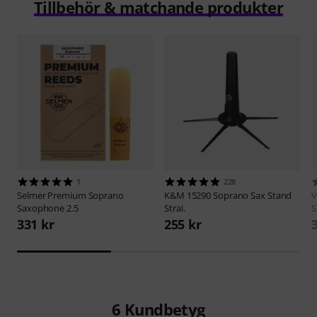
Tillbehör & matchande produkter
1
228
Selmer
Premium Soprano
K&M
15290 Soprano Sax Stand
V
Saxophone 2.5
Strai.
S
331 kr
255 kr
6
Kundbetyg