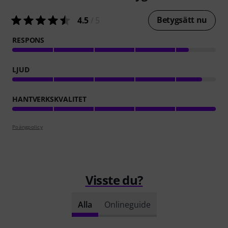
Betygsätt nu
4.5
/ 5
RESPONS
LJUD
HANTVERKSKVALITET
Poängpolicy
Visste du?
Alla
Onlineguide