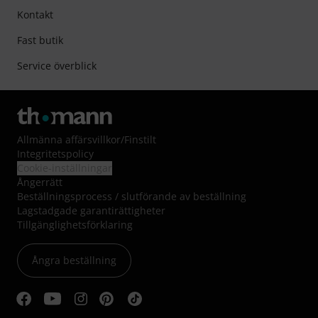
Kontakt
Fast butik
Service överblick
Allmänna affärsvillkor
/
Finstilt
Integritetspolicy
Cookie-inställningar
Ångerrätt
Beställningsprocess / slutförande av beställning
Lagstadgade garantirättigheter
Tillgänglighetsförklaring
Ångra beställning