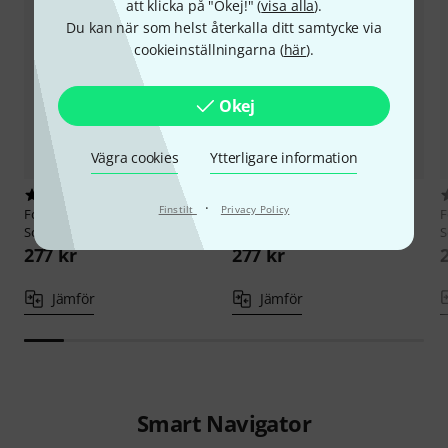
att klicka på "Okej!" (
visa alla
).
Du kan när som helst återkalla ditt samtycke via
cookieinställningarna (
här
).
Okej
Vägra cookies
Ytterligare information
4
2
·
Finstilt
Privacy Policy
Forestone
White Bamboo
Forestone
Hinoki Soprano Sax
F
Soprano Sax 2.0
MH
S
277 kr
277 kr
Jämför
Jämför
Smart Navigator