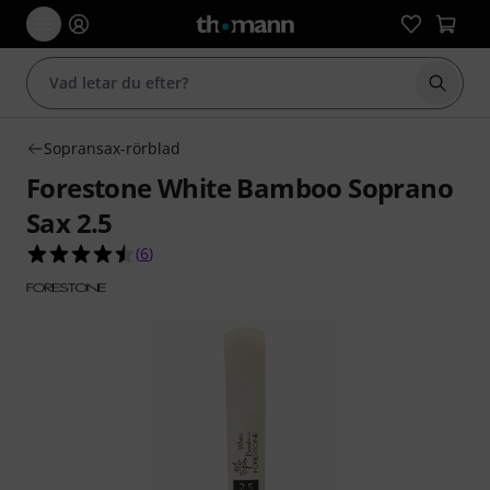
Börja 
Sopransax-rörblad
Forestone White Bamboo Soprano
Sax 2.5
4.5 av 5 stjärnor från 6 kundbetyg
(
6
)