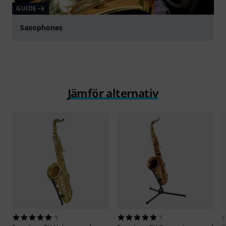
GUIDE
Saxophones
Jämför alternativ
1
1
F