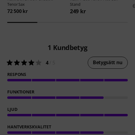
Tenor Sax
Stand
249 kr
72 500 kr
1
Kundbetyg
Betygsätt nu
4
/ 5
RESPONS
FUNKTIONER
LJUD
HANTVERKSKVALITET