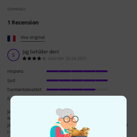
Poängpolicy
1
Recension
Visa original
Jag behåller den!
S
sourcier 20.04.2021
respons
ljud
hantverkskvalitet
funktioner
Jag hade varit lojal mot min Selmer Super Action 80 i 25 år.
När jag tittade på en YouTube-video där en musiker
jämförde ungefär tio saxofoner, slogs jag av hur sött det var
i den här saxofonens ljud; jag kunde känna igen det direkt,