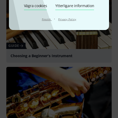
Vägra cookies
Ytterligare information
·
Finstilt
Privacy Policy
GUIDE
Choosing a Beginner's Instrument