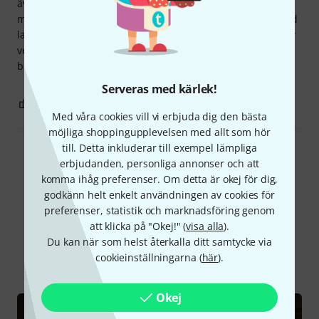
även efter att ha spelat upp videon igen. Jag kände inte till
märket, och eftersom Thomann erbjöd en gratis provperiod
lade jag en beställning. Det är en liten detalj, men jag gillar
verkligen gravyrerna och kopparfinishen! Kort sagt: Jag
behåller den och säljer min Selmer.
Serveras med kärlek!
2
1
ANMÄL RECENSION
Med våra cookies vill vi erbjuda dig den bästa
möjliga shoppingupplevelsen med allt som hör
till. Detta inkluderar till exempel lämpliga
Läs alla recensioner
erbjudanden, personliga annonser och att
komma ihåg preferenser. Om detta är okej för dig,
godkänn helt enkelt användningen av cookies för
preferenser, statistik och marknadsföring genom
Visste du?
att klicka på "Okej!" (
visa alla
).
Du kan när som helst återkalla ditt samtycke via
cookieinställningarna (
här
).
Alla
Onlineguide
Okej