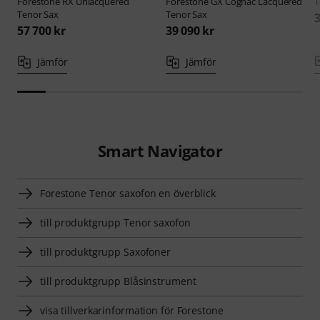
Forestone
RX Unlacquered
Forestone
GX Cognac Lacquered
T
Tenor Sax
Tenor Sax
3
57 700 kr
39 090 kr
Jämför
Jämför
Smart Navigator
Forestone Tenor saxofon en överblick
till produktgrupp Tenor saxofon
till produktgrupp Saxofoner
till produktgrupp Blåsinstrument
visa tillverkarinformation för Forestone