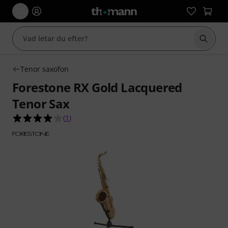
Börja 
Tenor saxofon
Forestone RX Gold Lacquered
Tenor Sax
4.0 av 5 stjärnor från 1 kundbetyg
(
1
)