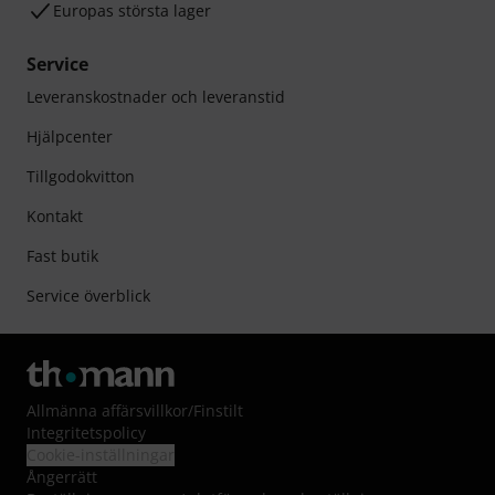
Europas största lager
Service
Leveranskostnader och leveranstid
Hjälpcenter
Tillgodokvitton
Kontakt
Fast butik
Service överblick
Allmänna affärsvillkor
/
Finstilt
Integritetspolicy
Cookie-inställningar
Ångerrätt