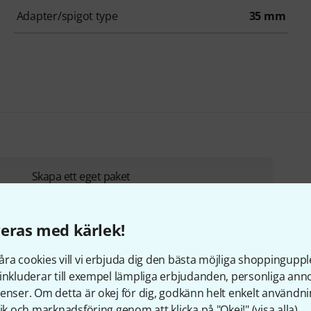
Adapter/spigot type
35 mm
Skapa ett eget paket
från 31 499 kr
UPP TILL 10% RABATT
+2
eras med kärlek!
ra cookies vill vi erbjuda dig den bästa möjliga shoppingupple
inkluderar till exempel lämpliga erbjudanden, personliga an
enser. Om detta är okej för dig, godkänn helt enkelt användni
tik och marknadsföring genom att klicka på "Okej!" (
visa alla
).