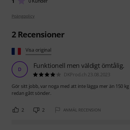
1
0 Kunder
Poängpolicy
2
Recensioner
Visa original
Funktionell men väldigt ömtålig.
D
DKProd.ch 23.08.2023
Gör sitt jobb, var noga med att inte lägga mer än 150 kg
redan gått sönder.
2
2
ANMÄL RECENSION