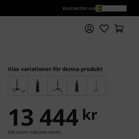
Kontakt
Om oss
SV / KR
a sökningen med söktermen {searchTerm}
Visa variationer för denna produkt
13 444
kr
Alla priser inklusive moms