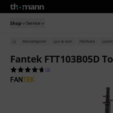
Shop
Service
Alla kategorier
Ljus & scen
Hårdvara
Ljushi
Fantek FTT103B05D To
4.7 av 5 stjärnor från 3 kundbetyg
(
3
)