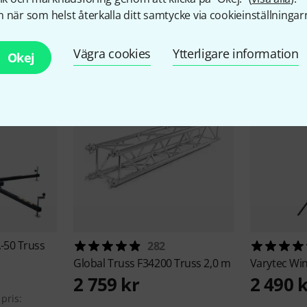
 när som helst återkalla ditt samtycke via cookieinställningar
llbehör & matchande produk
Vägra cookies
Ytterligare information
Okej
-50 Truss
282
Global Truss
F34200 Truss 2,0 m
Varytec
Win
2 759 kr
2 490 
pris: