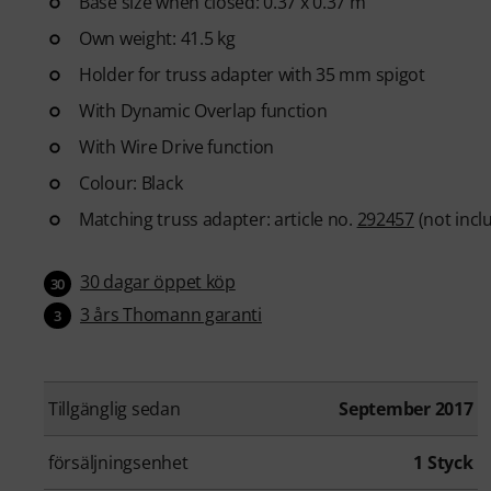
Base size when closed: 0.37 x 0.37 m
Own weight: 41.5 kg
Holder for truss adapter with 35 mm spigot
With Dynamic Overlap function
With Wire Drive function
Colour: Black
Matching truss adapter: article no.
292457
(not incl
30 dagar öppet köp
30
3 års Thomann garanti
3
Tillgänglig sedan
September 2017
försäljningsenhet
1 Styck