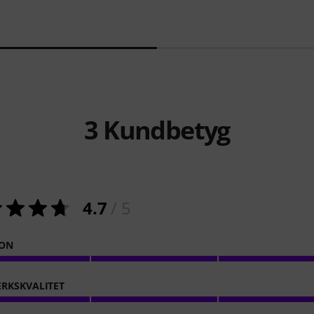
3
Kundbetyg
4.7
/ 5
ION
RKSKVALITET