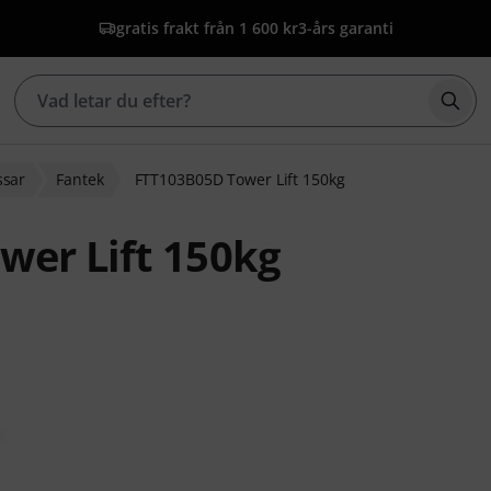
gratis frakt från 1 600 kr
3-års garanti
Börj
ssar
Fantek
FTT103B05D Tower Lift 150kg
wer Lift 150kg