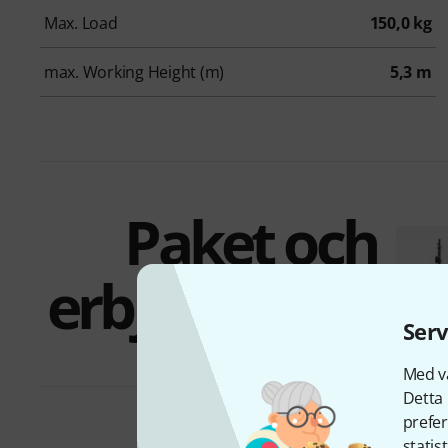
Max. Load
150,0 kg
max. Working Height (m)
5,3 m
Paket och
erbjudanden
Serv
Med vå
Detta 
prefer
statis