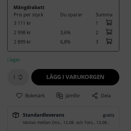
Mängdrabatt
Pris per styck
Du sparar
Summa
3 111 kr
1
2 998 kr
3,6%
2
2 899 kr
6,8%
3
i lager
LÄGG I VARUKORGEN
1
Bokmärk
Jämför
Dela
Standardleverans
gratis
Väntas mellan
Ons., 12.08.
och
Tors., 13.08.
.