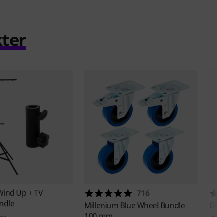
ter
Wind Up + TV
716
ndle
Millenium
Blue Wheel Bundle
Gl
100 mm