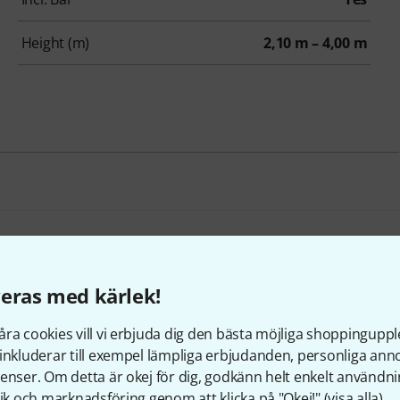
Height (m)
2,10 m – 4,00 m
Roadworx Wind Up + TV Adaptor Bundle
eras med kärlek!
3 222 kr
ra cookies vill vi erbjuda dig den bästa möjliga shoppingupple
inkluderar till exempel lämpliga erbjudanden, personliga an
enser. Om detta är okej för dig, godkänn helt enkelt användni
Skapa ett eget paket
tik och marknadsföring genom att klicka på "Okej!" (
visa alla
).