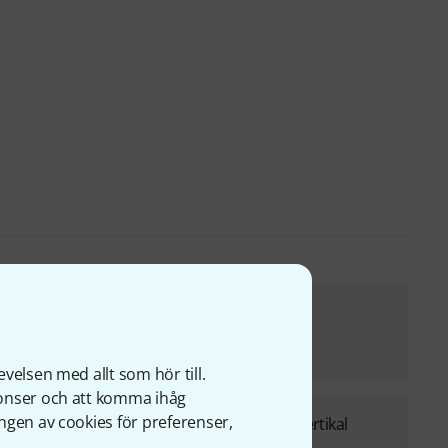
Roadworx Wind Up 100-4 Bundle
3 333 kr
velsen med allt som hör till.
nonser och att komma ihåg
ngen av cookies för preferenser,
Roadworx Wind Up 100-4 Bundle Vertikal