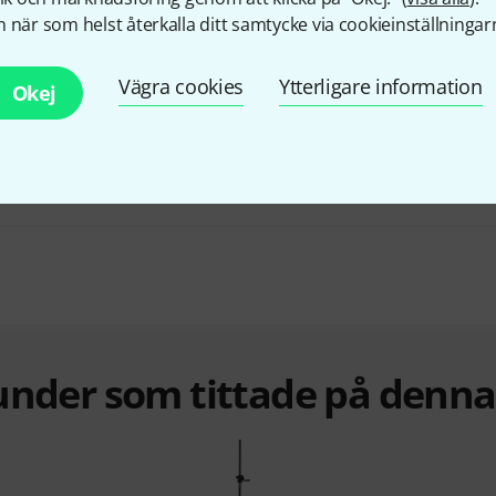
från 6 399 kr
UPP TILL 10% RABATT
+1
 när som helst återkalla ditt samtycke via cookieinställningar
Vägra cookies
Ytterligare information
Okej
Roadworx Wind Up 100-4 Bundle
8 444 kr
under som tittade på denn