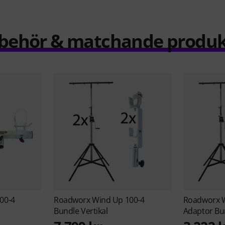
llbehör & matchande produk
00-4
Roadworx
Wind Up 100-4
Roadworx
Bundle Vertikal
Adaptor Bu