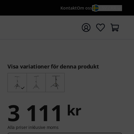
Kontakt
Om oss
SV / KR
a sökningen med söktermen {searchTerm}
Visa variationer för denna produkt
3 111
kr
Alla priser inklusive moms