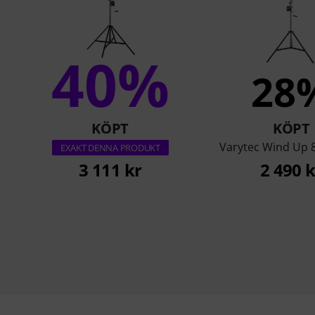
40%
28
KÖPT
KÖPT
Varytec Wind Up 
EXAKT DENNA PRODUKT
3 111 kr
2 490 k