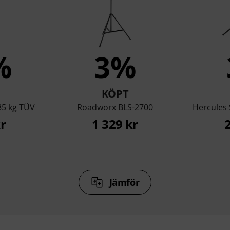
%
3%
KÖPT
85 kg TÜV
Roadworx BLS-2700
Hercules
r
1 329 kr
Jämför