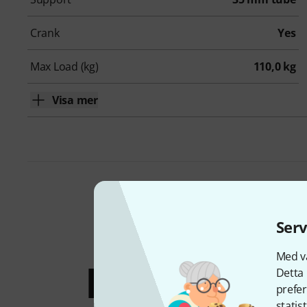
Crank
Yes
Max Load (kg)
110,0 kg
Visa mer
Serv
Med vå
Paket och
Detta 
prefer
statis