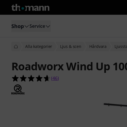
Shop
Service
Alla kategorier
Ljus & scen
Hårdvara
Ljussta
Roadworx Wind Up 100
4.6 av 5 stjärnor från 46 kundbetyg
(
46
)