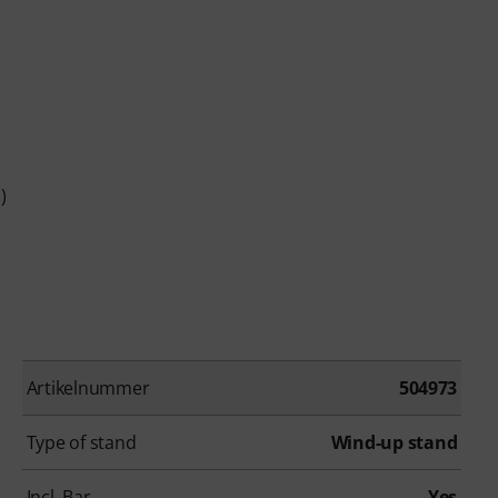
)
Artikelnummer
504973
Type of stand
Wind-up stand
Incl. Bar
Yes