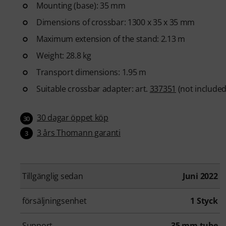
Mounting (base): 35 mm
Dimensions of crossbar: 1300 x 35 x 35 mm
Maximum extension of the stand: 2.13 m
Weight: 28.8 kg
Transport dimensions: 1.95 m
Suitable crossbar adapter: art.
337351
(not included
30 dagar öppet köp
30
3 års Thomann garanti
3
Tillgänglig sedan
Juni 2022
försäljningsenhet
1 Styck
Support
35 mm tube