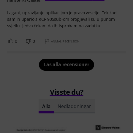
hantverkskvalitet
Lagani, upravljanje aplikacijom je pravo veselje. Tek kad
sam ih upario s RCF 905sub-om propjevali su u punom
svjetlu. Jedva čekam da ih isprobam na zadatku.
0
0
ANMÄL RECENSION
Läs alla recensioner
Visste du?
Alla
Nedladdningar