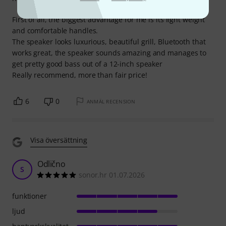
First of all, the biggest advantage for me is its light weight
and comfortable handles.
The speaker looks luxurious, beautiful grill, Bluetooth that
works great, the speaker sounds amazing and manages to
get pretty good bass out of a 12-inch speaker
Really recommend, more than fair price!
6
0
ANMÄL RECENSION
Visa översättning
Odlično
S
sonor.hr 01.07.2026
funktioner
ljud