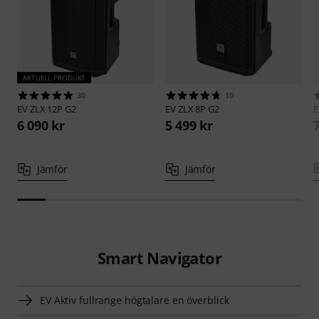
AKTUELL PRODUKT
30
10
EV
ZLX 12P G2
EV
ZLX 8P G2
6 090 kr
5 499 kr
Jämför
Jämför
Smart Navigator
EV Aktiv fullrange högtalare en överblick