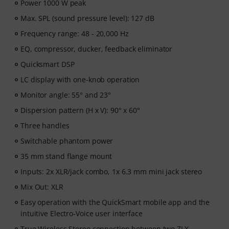
Power 1000 W peak
Max. SPL (sound pressure level): 127 dB
Frequency range: 48 - 20,000 Hz
EQ, compressor, ducker, feedback eliminator
Quicksmart DSP
LC display with one-knob operation
Monitor angle: 55° and 23°
Dispersion pattern (H x V): 90° x 60°
Three handles
Switchable phantom power
35 mm stand flange mount
Inputs: 2x XLR/jack combo, 1x 6.3 mm mini jack stereo
Mix Out: XLR
Easy operation with the QuickSmart mobile app and the
intuitive Electro-Voice user interface
True Wireless Stereo connection between two ZLX