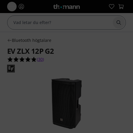
Börja 
Bluetooth högtalare
EV ZLX 12P G2
4.9 av 5 stjärnor från 30 kundbetyg
(
30
)