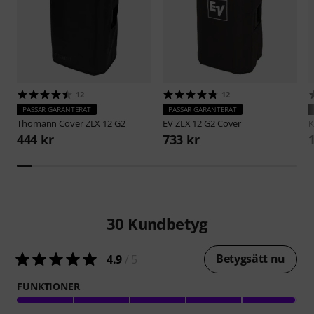
12
12
PASSAR GARANTERAT
PASSAR GARANTERAT
Thomann
Cover ZLX 12 G2
EV
ZLX 12 G2 Cover
444 kr
733 kr
30
Kundbetyg
Betygsätt nu
4.9
/ 5
FUNKTIONER