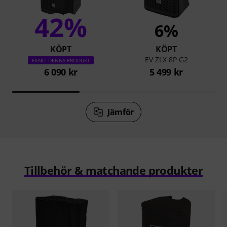
42%
6%
KÖPT
KÖPT
EV ZLX 8P G2
EXAKT DENNA PRODUKT
6 090 kr
5 499 kr
Jämför
Tillbehör & matchande produkter