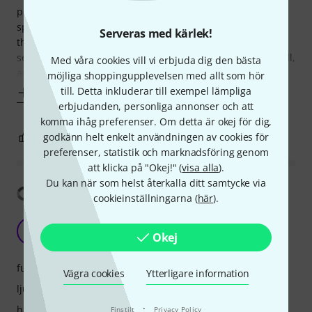
powerful, and well-balanced, with excellent bass for a
speaker of this size. The DSP presets are easy to use, and
Serveras med kärlek!
the Bluetooth connectivity is a great addition for quick
setup. It's lightweight, portable, and feels very solid. Overall,
Med våra cookies vill vi erbjuda dig den bästa
an excellent
möjliga shoppingupplevelsen med allt som hör
till. Detta inkluderar till exempel lämpliga
Visa mer
erbjudanden, personliga annonser och att
komma ihåg preferenser. Om detta är okej för dig,
godkänn helt enkelt användningen av cookies för
0
0
ANMÄL RECENSION
preferenser, statistik och marknadsföring genom
att klicka på "Okej!" (
visa alla
).
Du kan när som helst återkalla ditt samtycke via
Visa översättning
cookieinställningarna (
här
).
The best speaker in the category
S
Okej
SHAY.G 24.07.2025
funktioner
Vägra cookies
Ytterligare information
ljud
·
hantverkskvalitet
Finstilt
Privacy Policy