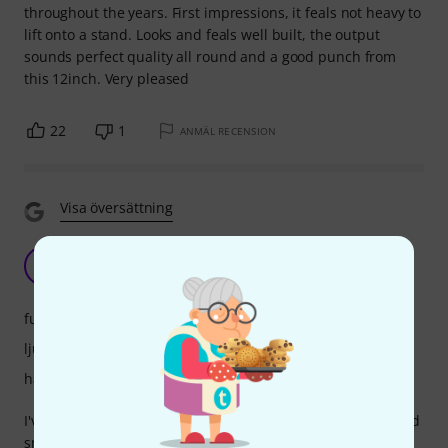
throughout the years. First impressions, it feals not heavy to
lift onto a stand. Looks and feals well built, the output
sounds perfect quality all round and a good punch from
this 12inch. Very pleased
22
1
ANMÄL RECENSION
Visa översättning
The Perfect Speaker for Live Events
PS
PA Spender 09.06.2026
funktioner
ljud
hantverkskvalitet
I've been using the EV ZLX 12P G2 for live performances and
small events, and I'm very impressed. The sound is clear,