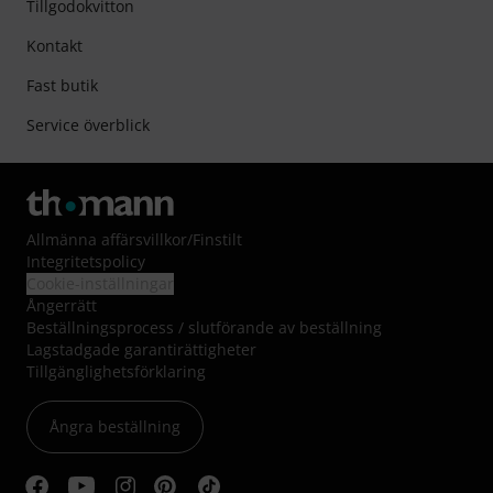
Tillgodokvitton
Kontakt
Fast butik
Service överblick
Allmänna affärsvillkor
/
Finstilt
Integritetspolicy
Cookie-inställningar
Ångerrätt
Beställningsprocess / slutförande av beställning
Lagstadgade garantirättigheter
Tillgänglighetsförklaring
Ångra beställning