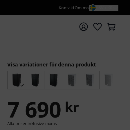
Kontakt
Om oss
SV / KR
a sökningen med söktermen {searchTerm}
Visa variationer för denna produkt
7 690
kr
Alla priser inklusive moms