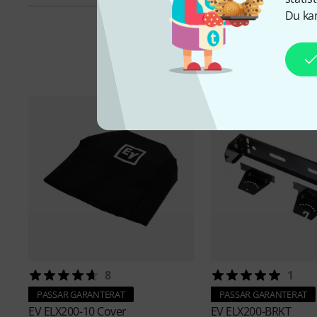
Du kan
Ti
8
1
PASSAR GARANTERAT
PASSAR GARANTERAT
EV
ELX200-10 Cover
EV
ELX200-BRKT