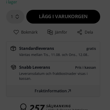
i lager
LÄGG I VARUKORGEN
1
Bokmärk
Jämför
Dela
Standardleverans
gratis
Väntas mellan
Tis., 11.08.
och
Ons., 12.08.
.
Snabb Leverans
Pris i kassan
Leveransdatum och fraktkostnader visas i
kassan.
Fraktinformation
257
SÄLJRANKING