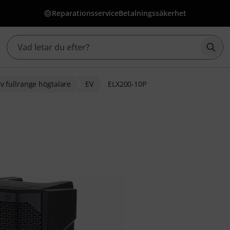
Reparationsservice
Betalningssäkerhet
Börj
iv fullrange högtalare
EV
ELX200-10P