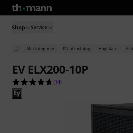
Shop
Service
Alla kategorier
PA-utrustning
Högtalare
Akt
EV ELX200-10P
4.7 av 5 stjärnor från 14 kundbetyg
(
14
)