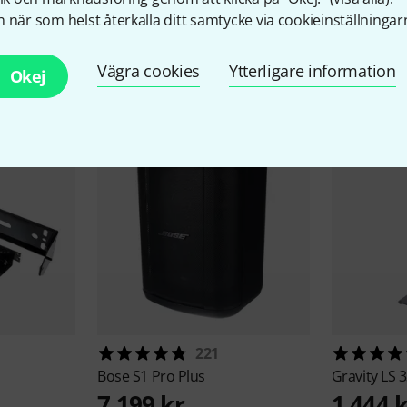
 när som helst återkalla ditt samtycke via cookieinställningar
llbehör & matchande produk
Vägra cookies
Ytterligare information
Okej
221
Bose
S1 Pro Plus
Gravity
LS 
7 199 kr
1 444 