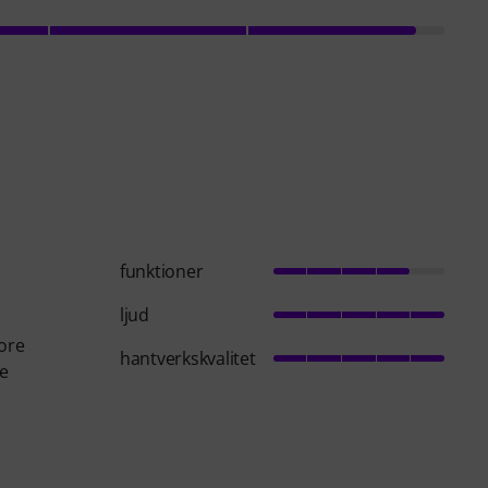
funktioner
ljud
more
hantverkskvalitet
ge