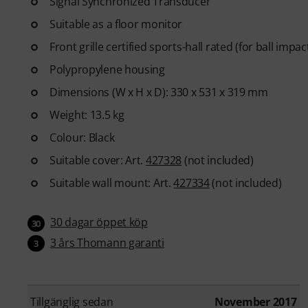
Signal Synchronized Transducer
Suitable as a floor monitor
Front grille certified sports-hall rated (for ball impact
Polypropylene housing
Dimensions (W x H x D): 330 x 531 x 319 mm
Weight: 13.5 kg
Colour: Black
Suitable cover: Art.
427328
(not included)
Suitable wall mount: Art.
427334
(not included)
30 dagar öppet köp
30
3 års Thomann garanti
3
Tillgänglig sedan
November 2017