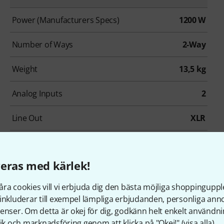
Power (Manufacturers Specs)
1200 W
Number of Ways
2-Way
Weight
13,5 kg
Analog Inputs
2
Line Out
XLR
Remote Control
No
eras med kärlek!
Low Cut
adjustable
ra cookies vill vi erbjuda dig den bästa möjliga shoppingupple
inkluderar till exempel lämpliga erbjudanden, personliga an
enser. Om detta är okej för dig, godkänn helt enkelt användni
tik och marknadsföring genom att klicka på "Okej!" (
visa alla
).