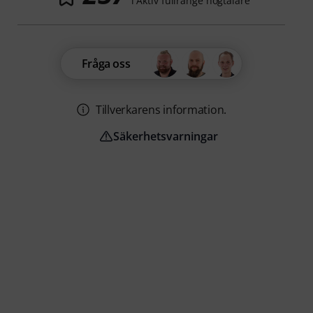
i Aktiv fullrange högtalare
Fråga oss
Tillverkarens information.
Säkerhetsvarningar