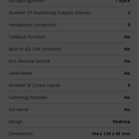
försäljningsenhet
1 Styck
Number Of Monitoring Outputs (Stereo)
2
Headphone connection
0
Talkback Function
No
Built-in AD / DA converter
No
Incl. Remote control
No
Level Meter
No
Number of 2 track inputs
0
Summing Function
No
Surround
No
Design
Desktop
Dimensions
164 x 130 x 55 mm