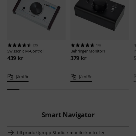
215
145
Swissonic
M-Control
Behringer
Monitor1
P
439 kr
379 kr
Jämför
Jämför
Smart Navigator
till produktgrupp Studio-/ monitorkontroller