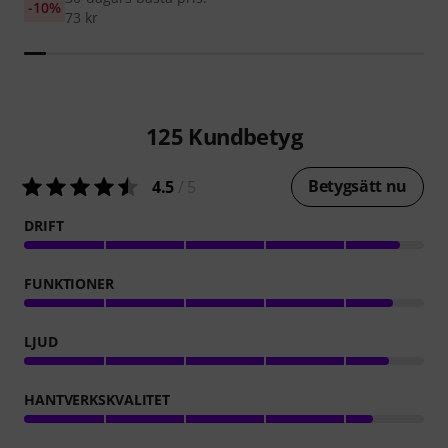
-10%
73 kr
125
Kundbetyg
Betygsätt nu
4.5
/ 5
DRIFT
FUNKTIONER
LJUD
HANTVERKSKVALITET