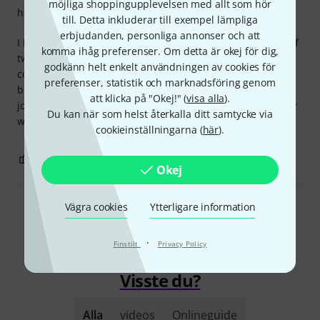
möjliga shoppingupplevelsen med allt som hör
hantverkskvalitet
till. Detta inkluderar till exempel lämpliga
erbjudanden, personliga annonser och att
I bought this monitor controller to handle the monitoring of
komma ihåg preferenser. Om detta är okej för dig,
two different sound cards attached to two different
godkänn helt enkelt användningen av cookies för
computers, in order to use the same pair of speakers for
preferenser, statistik och marknadsföring genom
both the systems...the unit is solid, well built and does the
att klicka på "Okej!" (
visa alla
).
job for those who want to have a passive monitor controller
Du kan när som helst återkalla ditt samtycke via
without giving an eye. Well done ESI!
cookieinställningarna (
här
).
0
0
ANMÄL RECENSION
Okej
Vägra cookies
Ytterligare information
Läs alla recensioner
·
Finstilt
Privacy Policy
Visste du?
Alla
videos
Onlineguide