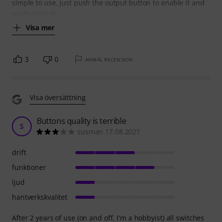
simple to use, just push the output button to enable it and
push again to
Visa mer
3
0
ANMÄL RECENSION
Visa översättning
Buttons quality is terrible
S
susman 17.08.2021
drift
funktioner
ljud
hantverkskvalitet
After 2 years of use (on and off, I'm a hobbyist) all switches