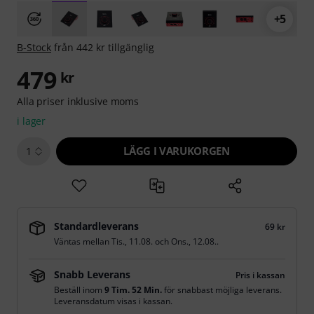
+5
B-Stock
från 442 kr tillgänglig
479
kr
Alla priser inklusive moms
i lager
LÄGG I VARUKORGEN
1
Standardleverans
69 kr
Väntas mellan
Tis., 11.08.
och
Ons., 12.08.
.
Snabb Leverans
Pris i kassan
Beställ inom
9 Tim. 52 Min.
för snabbast möjliga leverans.
Leveransdatum visas i kassan.