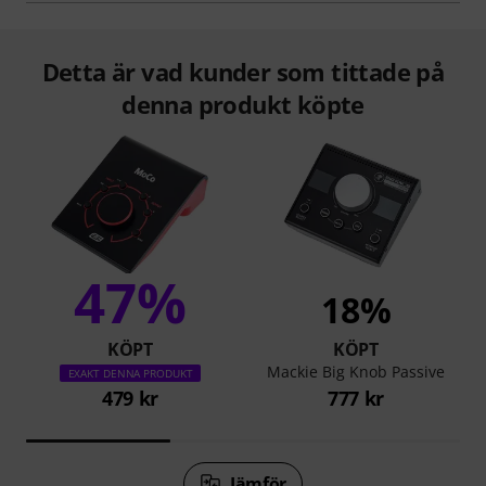
Detta är vad kunder som tittade på
denna produkt köpte
47%
18%
KÖPT
KÖPT
Mackie Big Knob Passive
EXAKT DENNA PRODUKT
479 kr
777 kr
Jämför