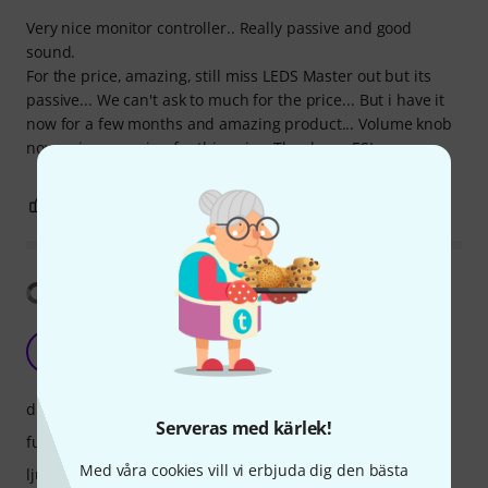
Very nice monitor controller.. Really passive and good
sound.
For the price, amazing, still miss LEDS Master out but its
passive... We can't ask to much for the price... But i have it
now for a few months and amazing product... Volume knob
now noise, amazing for this price, Thank you ESI.
0
0
ANMÄL RECENSION
Visa översättning
The best on budget
C
CostantinoV 25.01.2023
drift
Serveras med kärlek!
funktioner
Med våra cookies vill vi erbjuda dig den bästa
ljud