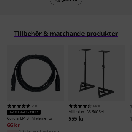
Tillbehör & matchande produkter
208
6480
Millenium
BS-500 Set
t
PASSAR GARANTERAT
555 kr
Cordial
EM 3 FM elements
66 kr
30-dagars bästa pris: