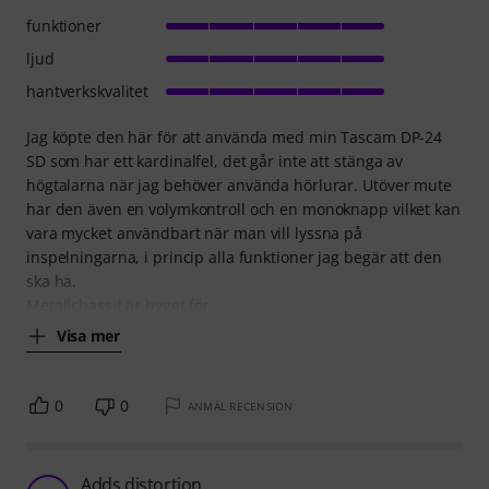
funktioner
ljud
hantverkskvalitet
Jag köpte den här för att använda med min Tascam DP-24
SD som har ett kardinalfel, det går inte att stänga av
högtalarna när jag behöver använda hörlurar. Utöver mute
har den även en volymkontroll och en monoknapp vilket kan
vara mycket användbart när man vill lyssna på
inspelningarna, i princip alla funktioner jag begär att den
ska ha.
Metallchassit är byggt för
Visa mer
0
0
ANMÄL RECENSION
Adds distortion