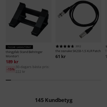
3912
PASSAR GARANTERAT
the sssnake
SK233-1,5 XLR Patch
thingyfab
Stand Behringer
61 kr
Monitor1
189 kr
30-dagars bästa pris:
-15%
222 kr
145
Kundbetyg