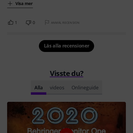
Visa mer
1
0
ANMÄL RECENSION
Läs alla recensioner
Visste du?
Alla
videos
Onlineguide