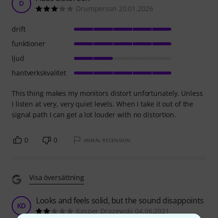
D
Drumperson 20.01.2026
drift
funktioner
ljud
hantverkskvalitet
This thing makes my monitors distort unfortunately. Unless
I listen at very, very quiet levels. When I take it out of the
signal path I can get a lot louder with no distortion.
0
0
ANMÄL RECENSION
Visa översättning
Looks and feels solid, but the sound disappoints
KD
Kasper Drazewski 04.06.2021