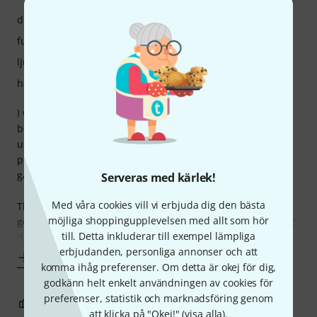
drift
funktioner
ljud
hantverkskvalitet
I wanted to use the Monitor1 volume control as a safety
between my Audient ID44 interface and IK MTM monitors,
using Mogami 2534 cables. Its simplicity was quite
promising and I tried it for almost a month until I finally
gave up.
Serveras med kärlek!
Med våra cookies vill vi erbjuda dig den bästa
The good: It's a well built, pleasant looking device with a
möjliga shoppingupplevelsen med allt som hör
good feel to the enclosure, buttons and the volume knob. It
till. Detta inkluderar till exempel lämpliga
does not
erbjudanden, personliga annonser och att
Visa mer
komma ihåg preferenser. Om detta är okej för dig,
godkänn helt enkelt användningen av cookies för
preferenser, statistik och marknadsföring genom
13
4
ANMÄL RECENSION
att klicka på "Okej!" (
visa alla
).