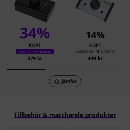
34%
14%
KÖPT
KÖPT
Swissonic M-Control
EXAKT DENNA PRODUKT
379 kr
439 kr
Jämför
Tillbehör & matchande produkter