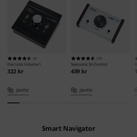
83
215
the t.mix
Volume 1
Swissonic
M-Control
B
322 kr
439 kr
Jämför
Jämför
Smart Navigator