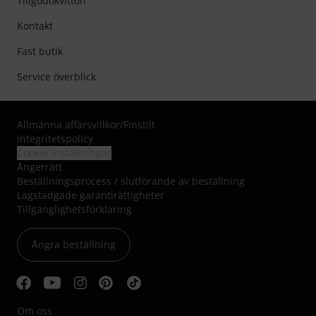
Tillgodokvitton
Kontakt
Fast butik
Service överblick
Allmänna affärsvillkor
/
Finstilt
Integritetspolicy
Cookie-inställningar
Ångerrätt
Beställningsprocess / slutförande av beställning
Lagstadgade garantirättigheter
Tillgänglighetsförklaring
Ångra beställning
Om oss