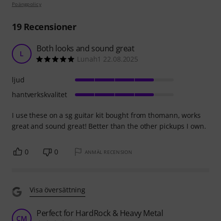
Poängpolicy
19
Recensioner
Both looks and sound great
L
Lunah1 22.08.2025
ljud
hantverkskvalitet
I use these on a sg guitar kit bought from thomann, works
great and sound great! Better than the other pickups I own.
0
0
ANMÄL RECENSION
Visa översättning
Perfect for HardRock & Heavy Metal
CM