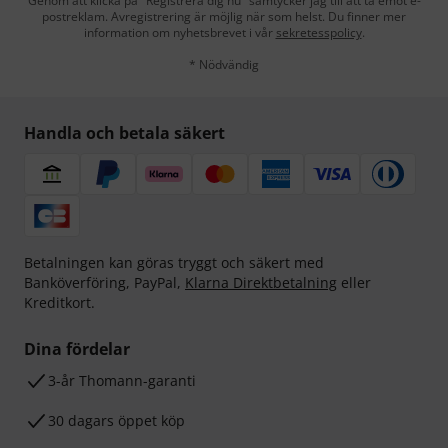
Genom att klicka på "Registrera dig nu" samtycker jag till att ta emot e-
postreklam. Avregistrering är möjlig när som helst. Du finner mer
information om nyhetsbrevet i vår
sekretesspolicy
.
* Nödvändig
Handla och betala säkert
Betalningen kan göras tryggt och säkert med
Banköverföring, PayPal,
Klarna Direktbetalning
eller
Kreditkort.
Dina fördelar
3-år Thomann-garanti
30 dagars öppet köp