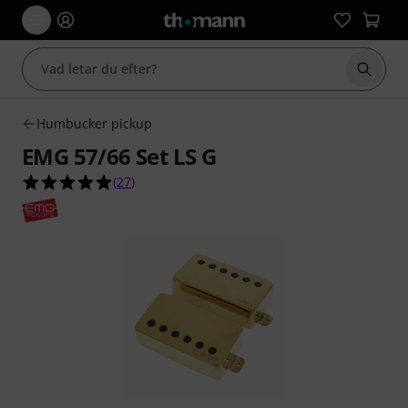
Börja 
Humbucker pickup
EMG 57/66 Set LS G
4.9 av 5 stjärnor från 27 kundbetyg
(
27
)