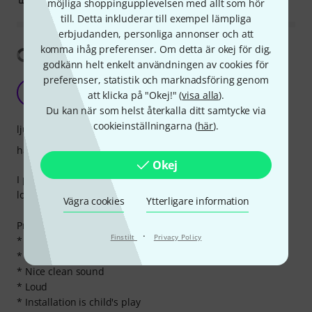
möjliga shoppingupplevelsen med allt som hör
till. Detta inkluderar till exempel lämpliga
erbjudanden, personliga annonser och att
komma ihåg preferenser. Om detta är okej för dig,
Visa översättning
godkänn helt enkelt användningen av cookies för
preferenser, statistik och marknadsföring genom
Great Pickups
E
att klicka på "Okej!" (
visa alla
).
Ednarsson 25.01.2018
Du kan när som helst återkalla ditt samtycke via
cookieinställningarna (
här
).
ljud
hantverkskvalitet
Okej
I put these in my Epiphone LP Custom Pro and I absolutely
love them! I mostly play Iron Maiden and Metallica.
Vägra cookies
Ytterligare information
Pros:
·
Finstilt
Privacy Policy
* They sound amazing
* Excellent Dynamics
* Nice clean sound
* Loud
* Installation is child's play