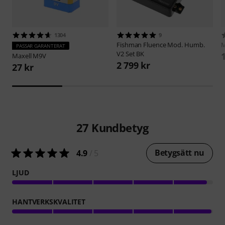
1304
9
Fishman
Fluence Mod. Humb.
M
PASSAR GARANTERAT
V2 Set BK
Maxell
M9V
2 799 kr
27 kr
27
Kundbetyg
Betygsätt nu
4.9
/ 5
LJUD
HANTVERKSKVALITET