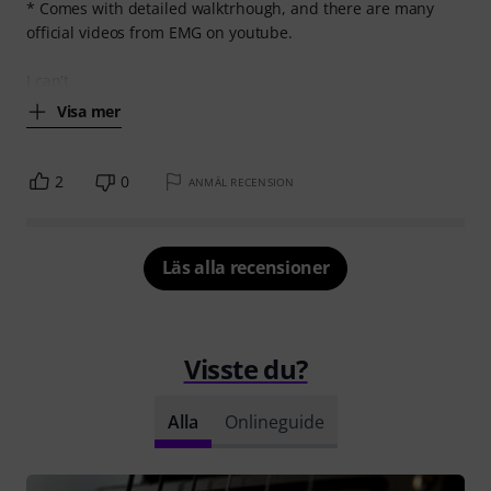
* Comes with detailed walktrhough, and there are many
official videos from EMG on youtube.
I can't
Visa mer
2
0
ANMÄL RECENSION
Läs alla recensioner
Visste du?
Alla
Onlineguide