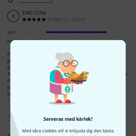
EMG 57/66
B
Bretty1 02.12.2018
ljud
hantverkskvalitet
Purchased this set of pickups for as a replacement for my
guitar
due to a bad sound from my existing set,
The solderless system is absolutely brilliant, fast install with
the easy to read wiring diagrams, and also the Utube
backup videos,
EMG have excellent installation videos, with everything you
need to know for your install,
These pickups are
Visa mer
Serveras med kärlek!
Med våra cookies vill vi erbjuda dig den bästa
1
1
ANMÄL RECENSION