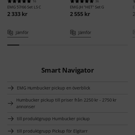
16
36
EMG
57/66 Set LS C
EMG
JH "HET" Set G
2 333 kr
2 555 kr
Jämför
Jämför
Smart Navigator
EMG Humbucker pickup en överblick
Humbucker pickup till priser från 2250 kr - 2750 kr
annonser
till produktgrupp Humbucker pickup
till produktgrupp Pickup för Elgitarr