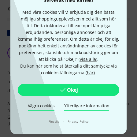
Serveras med kärlek!
0
0
ANMÄL RECENSION
Med våra cookies vill vi erbjuda dig den bästa
möjliga shoppingupplevelsen med allt som hör
till. Detta inkluderar till exempel lämpliga
Visa original
erbjudanden, personliga annonser och att
komma ihåg preferenser. Om detta är okej för dig,
godkänn helt enkelt användningen av cookies för
Utmärkt produkt som förbättrar
preferenser, statistik och marknadsföring genom
arbetskomforten
R
att klicka på "Okej!" (
visa alla
).
Roquette 07.07.2026
Du kan när som helst återkalla ditt samtycke via
hantverkskvalitet
cookieinställningarna (
här
).
funktioner
Okej
drift
Att byta från ett 15-tangenters Stream Deck till det här är en
Vägra cookies
Ytterligare information
riktig tidsbesparare i arbetsflöden; jag använder det med
GrandMA3 i kombination med en Companion för att spara
·
Finstilt
Privacy Policy
tid på min kodning/musikalisk spelning.