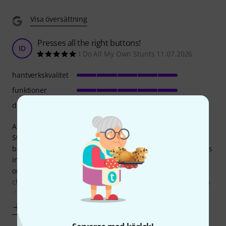
Visa översättning
Presses all the right buttons!
ID
I Do All My Own Stunts 11.07.2026
hantverkskvalitet
funktioner
drift
An ideal replacement for my existing Stream Deck XL &
Stream Deck + units - offers all the same functionality as
before, including two extra dial controls and 4 extra buttons
in a single unit. Solid quality, if perhaps a teeny weeny bit
on the expensive side (that said, Thomann were the
cheapest retailer I could find, offering approximately a 10%
discount off the
Visa mer