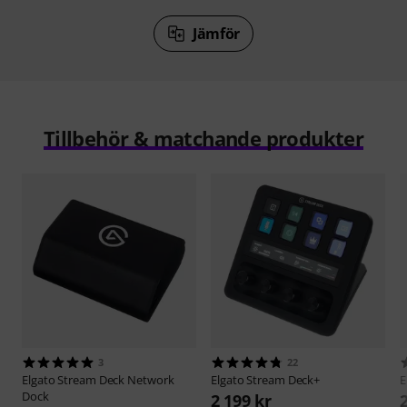
Jämför
Tillbehör & matchande produkter
3
22
Elgato
Stream Deck Network
Elgato
Stream Deck+
E
Dock
2 199 kr