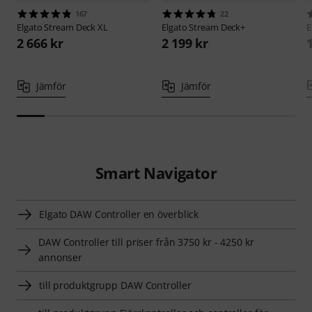
167
22
Elgato
Stream Deck XL
Elgato
Stream Deck+
E
2 666 kr
2 199 kr
Jämför
Jämför
Smart Navigator
Elgato DAW Controller en överblick
DAW Controller till priser från 3750 kr - 4250 kr
annonser
till produktgrupp DAW Controller