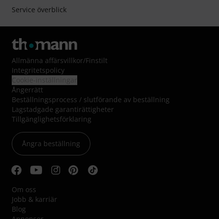
Service överblick
Allmänna affärsvillkor
/
Finstilt
Integritetspolicy
Cookie-inställningar
Ångerrätt
Beställningsprocess / slutförande av beställning
Lagstadgade garantirättigheter
Tillgänglighetsförklaring
Ångra beställning
Om oss
Jobb & karriär
Blog
Annonser