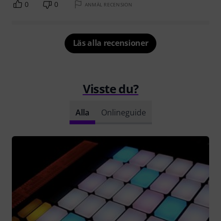
0
0
ANMÄL RECENSION
Läs alla recensioner
Visste du?
Alla
Onlineguide