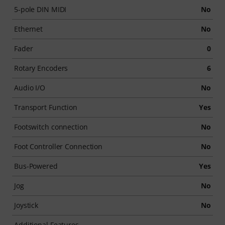
5-pole DIN MIDI
No
Ethernet
No
Fader
0
Rotary Encoders
6
Audio I/O
No
Transport Function
Yes
Footswitch connection
No
Foot Controller Connection
No
Bus-Powered
Yes
Jog
No
Joystick
No
Additional Features