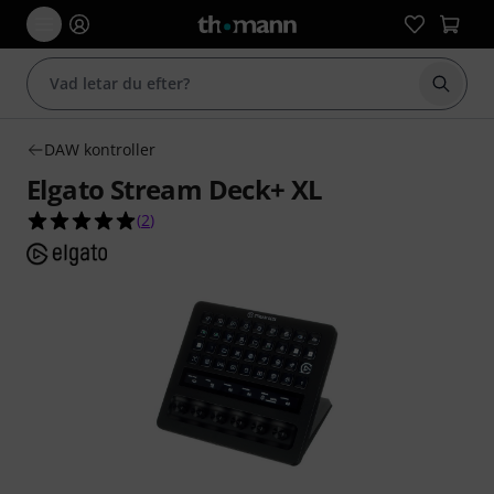
Börja 
DAW kontroller
Elgato Stream Deck+ XL
5.0 av 5 stjärnor från 2 kundbetyg
(
2
)