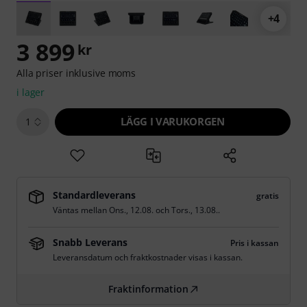
+4
3 899
kr
Alla priser inklusive moms
i lager
LÄGG I VARUKORGEN
1
Standardleverans
gratis
Väntas mellan
Ons., 12.08.
och
Tors., 13.08.
.
Snabb Leverans
Pris i kassan
Leveransdatum och fraktkostnader visas i kassan.
Fraktinformation