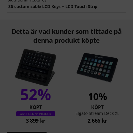
36 customizable LCD Keys + LCD Touch Strip
Detta är vad kunder som tittade på
denna produkt köpte
52%
10%
KÖPT
KÖPT
Elgato Stream Deck XL
EXAKT DENNA PRODUKT
3 899 kr
2 666 kr