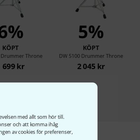
6%
5%
KÖPT
KÖPT
 Drummer Throne
DW 5100 Drummer Throne
1 699 kr
2 045 kr
velsen med allt som hör till.
nonser och att komma ihåg
ngen av cookies för preferenser,