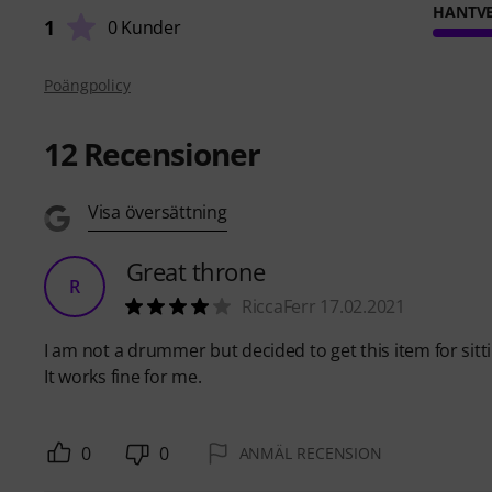
HANTVE
1
0 Kunder
Poängpolicy
12
Recensioner
Visa översättning
Great throne
R
RiccaFerr 17.02.2021
I am not a drummer but decided to get this item for sitti
It works fine for me.
0
0
ANMÄL RECENSION