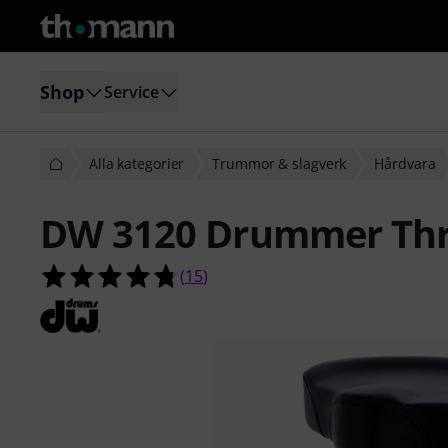
Shop
Service
Alla kategorier
Trummor & slagverk
Hårdvara
DW 3120 Drummer Th
4.7 av 5 stjärnor från 15 kundbetyg
(
15
)