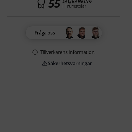
55
SÄLJRANKING
i Trumstolar
Fråga oss
Tillverkarens information.
Säkerhetsvarningar