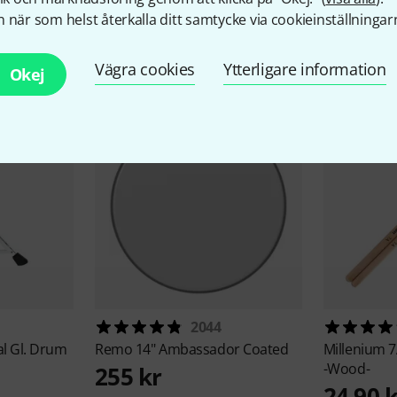
 när som helst återkalla ditt samtycke via cookieinställningar
llbehör & matchande produk
Vägra cookies
Ytterligare information
Okej
2044
l Gl. Drum
Remo
14" Ambassador Coated
Millenium
7
-Wood-
255 kr
24,90 