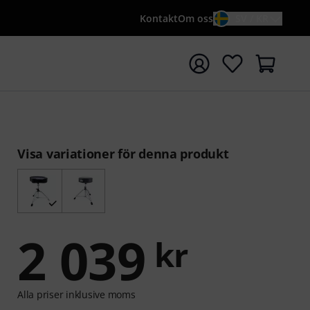
Kontakt
Om oss
SV / KR
a sökningen med söktermen {searchTerm}
Visa variationer för denna produkt
2 039
kr
Alla priser inklusive moms