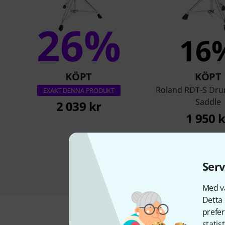
26%
16
KÖPT
KÖPT
Roland RDT-S Dr
EXAKT DENNA PRODUKT
Saddle
2 039 kr
1 950 k
Serv
Med vå
Detta 
prefer
statis