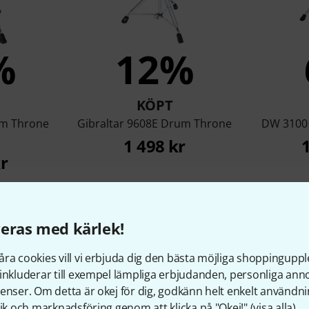
%
12%
KÖPT
um Throne
Gibraltar 9608E Drum Throne
DW 3100
1 498 kr
r
Jämför
eras med kärlek!
ra cookies vill vi erbjuda dig den bästa möjliga shoppingupple
inkluderar till exempel lämpliga erbjudanden, personliga an
enser. Om detta är okej för dig, godkänn helt enkelt användni
tik och marknadsföring genom att klicka på "Okej!" (
visa alla
).