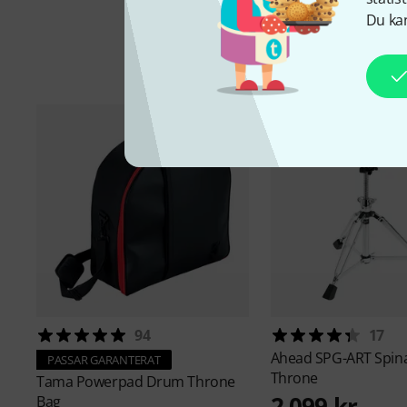
Du kan
Ti
94
17
Ahead
SPG-ART Spina
PASSAR GARANTERAT
Throne
Tama
Powerpad Drum Throne
2 099 kr
Bag