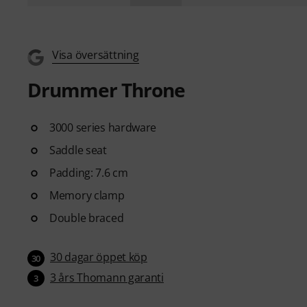
Visa översättning
Drummer Throne
3000 series hardware
Saddle seat
Padding: 7.6 cm
Memory clamp
Double braced
30 dagar öppet köp
30
3 års Thomann garanti
3