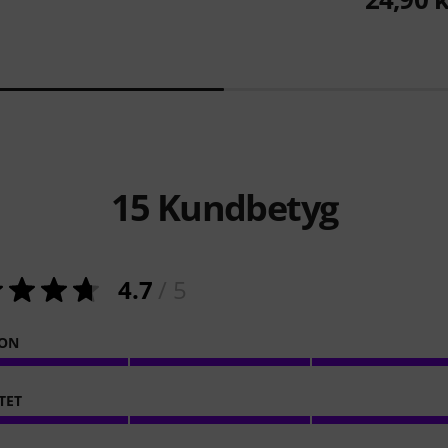
15
Kundbetyg
4.7
/ 5
ION
TET