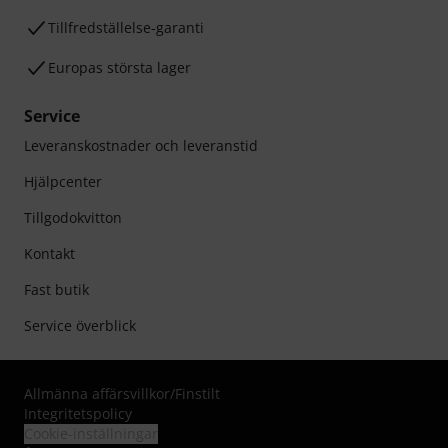
Tillfredställelse-garanti
Europas största lager
Service
Leveranskostnader och leveranstid
Hjälpcenter
Tillgodokvitton
Kontakt
Fast butik
Service överblick
Allmänna affärsvillkor
/
Finstilt
Integritetspolicy
Cookie-inställningar