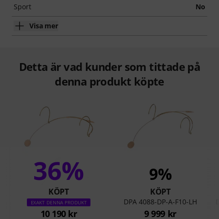
Sport
No
Visa mer
Detta är vad kunder som tittade på
denna produkt köpte
36%
9%
KÖPT
KÖPT
DPA 4088-DP-A-F10-LH
D
EXAKT DENNA PRODUKT
10 190 kr
9 999 kr