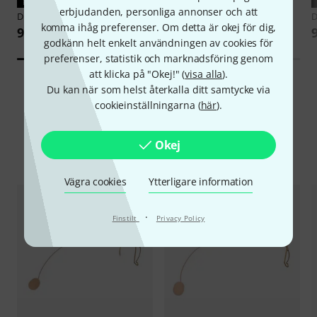
PASSAR GARANTERAT
PASSAR GARANTERAT
erbjudanden, personliga annonser och att
DPA
DAD9034
DPA
DAD9010
komma ihåg preferenser. Om detta är okej för dig,
949 kr
958 kr
godkänn helt enkelt användningen av cookies för
preferenser, statistik och marknadsföring genom
att klicka på "Okej!" (
visa alla
).
Du kan när som helst återkalla ditt samtycke via
cookieinställningarna (
här
).
Okej
Jämför alternativ
Vägra cookies
Ytterligare information
·
Finstilt
Privacy Policy