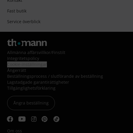
Kontakt
Fast butik
Service överblick
Allmänna affärsvillkor
/
Finstilt
Integritetspolicy
Cookie-inställningar
Ångerrätt
Beställningsprocess / slutförande av beställning
Lagstadgade garantirättigheter
Tillgänglighetsförklaring
Ångra beställning
Om oss