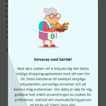
Gitarren är "stor" och tung, greppbrädan i ebenholts är av
stor styrka. Ingen kostnad sparades på denna gitarr!
Slutligen är fodralet också av mycket god kvalitet. Och:
ljudet av gitarren är imponerande: färgglatt, varmt,
självsäkert, bättre än några spansktillverkade cedergitarrer
av högre prisklass som jag kunde spela. En starkt
rekommenderad gitarr för fans av stora klassiska gitarrer
med topp av cederträ.
1
0
ANMÄL RECENSION
Serveras med kärlek!
Läs alla recensioner
Med våra cookies vill vi erbjuda dig den bästa
möjliga shoppingupplevelsen med allt som hör
till. Detta inkluderar till exempel lämpliga
erbjudanden, personliga annonser och att
Visste du?
komma ihåg preferenser. Om detta är okej för dig,
godkänn helt enkelt användningen av cookies för
preferenser, statistik och marknadsföring genom
Alla
videos
Onlineguide
att klicka på "Okej!" (
visa alla
).