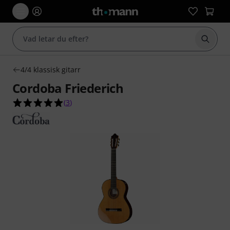
Börja 
4/4 klassisk gitarr
Cordoba Friederich
5.0 av 5 stjärnor från 3 kundbetyg
(
3
)