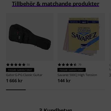
Tillbehör & matchande produkter
58
79
G
M
PASSAR GARANTERAT
PASSAR GARANTERAT
3
Gator
G-PG Classic Guitar
Savarez
500CJ High Tension
1 666 kr
144 kr
3
Kundbetyg