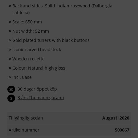
Back and sides: Solid Indian rosewood (Dalbergia
Latifolia)
Scale: 650 mm
Nut width: 52 mm
Gold-plated tuners with black buttons
Iconic carved headstock
Wooden rosette
Colour: Natural high gloss
Incl. Case
30 dagar öppet köp
30
3 års Thomann garanti
3
Tillgänglig sedan
Augusti 2020
Artikelnummer
500667