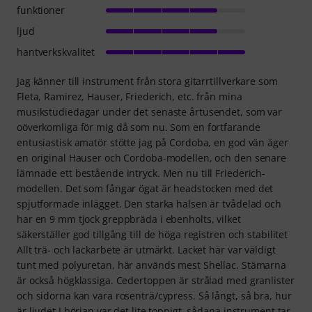
funktioner
ljud
hantverkskvalitet
Jag känner till instrument från stora gitarrtillverkare som
Fleta, Ramirez, Hauser, Friederich, etc. från mina
musikstudiedagar under det senaste årtusendet, som var
oöverkomliga för mig då som nu. Som en fortfarande
entusiastisk amatör stötte jag på Cordoba, en god vän äger
en original Hauser och Cordoba-modellen, och den senare
lämnade ett bestående intryck. Men nu till Friederich-
modellen. Det som fångar ögat är headstocken med det
spjutformade inlägget. Den starka halsen är tvådelad och
har en 9 mm tjock greppbräda i ebenholts, vilket
säkerställer god tillgång till de höga registren och stabilitet
Allt trä- och lackarbete är utmärkt. Lacket här var väldigt
tunt med polyuretan, här används mest Shellac. Stämarna
är också högklassiga. Cedertoppen är strålad med granlister
och sidorna kan vara rosenträ/cypress. Så långt, så bra, hur
är ljudet I början var det lite toppigt, sådana instrument tar