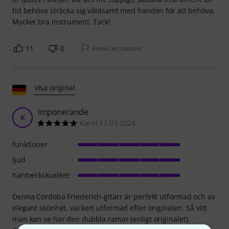
tid behöva sträcka sig våldsamt med handen för att behöva.
Mycket bra instrument. Tack!
11
0
ANMÄL RECENSION
Visa original
Imponerande
K
Karel 17.03.2024
funktioner
ljud
hantverkskvalitet
Denna Cordoba Friederich-gitarr är perfekt utformad och av
elegant skönhet, vackert utformad efter originalen. Så vitt
man kan se har den dubbla ramar (enligt originalet).