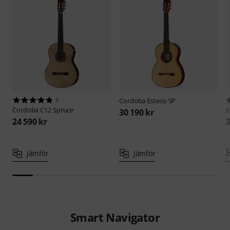
5
Cordoba
Esteso SP
Cordoba
C12 Spruce
H
30 190 kr
24 590 kr
3
Jämför
Jämför
Smart Navigator