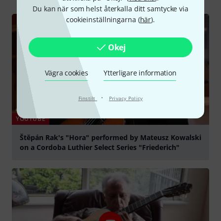
Du kan när som helst återkalla ditt samtycke via
cookieinställningarna (
här
).
Okej
Vägra cookies
Ytterligare information
·
Finstilt
Privacy Policy
YOUTUBE
Štěpán Rak's "Hora" performed by Mateusz Kowalski
on a Cordoba Luthier Select Series "Friederich"
Spela