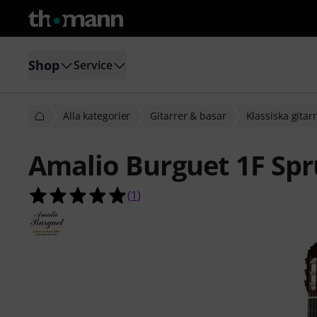
Shop
Service
Alla kategorier
Gitarrer & basar
Klassiska gitar
Amalio Burguet 1F Sp
5.0 av 5 stjärnor från 1 kundbetyg
(
1
)