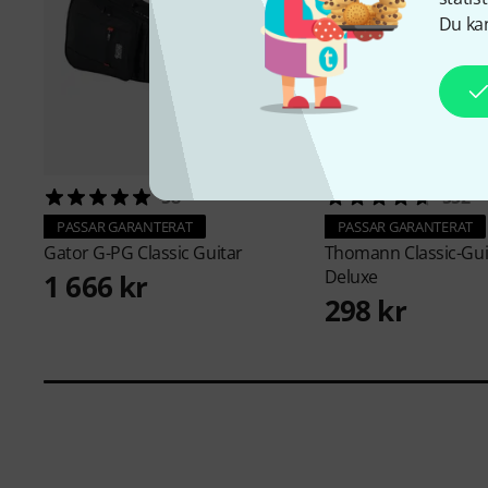
Du kan
58
552
PASSAR GARANTERAT
PASSAR GARANTERAT
Gator
G-PG Classic Guitar
Thomann
Classic-Gu
Deluxe
1 666 kr
298 kr