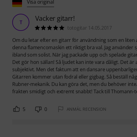
Visa original
Vacker gitarr!
T
totogitar 14.05.2017
Om du letar efter en gitarr för användning som en liten a
denna flamencomaskin ett riktigt bra val. Jag använder 
ibland som solist. När jag packade upp och spelade gitar
Det gör hon sällan! Så ljudet kan inte vara dåligt. Det är 
subjektivt. Men det faktum att en dansare uppenbarligen 
Gitarren kommer utan fodral eller gigbag. Så beställ nå
Rubner-mekanik. Du kan göra det, men du behöver inte. J
frakten smidigt och extremt snabbt! Tack till Thomann-
5
0
ANMÄL RECENSION