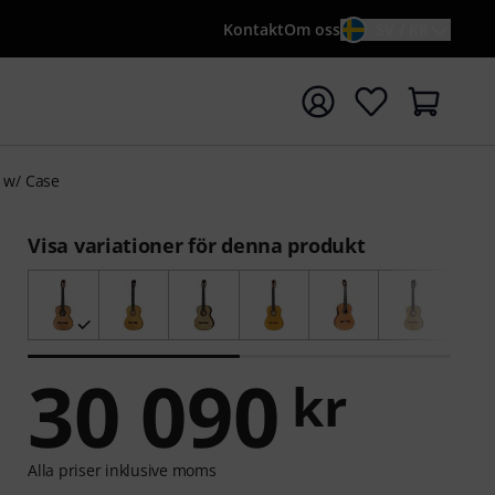
Kontakt
Om oss
SV / KR
a sökningen med söktermen {searchTerm}
 w/ Case
Visa variationer för denna produkt
30 090
kr
Alla priser inklusive moms