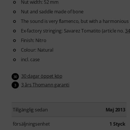
Nut width: 52 mm
Nut and saddle made of bone
The sound is very flamenco, but with a harmonious
Ex-factory stringing: Savarez Tomatito (article no.
3
Finish: Nitro
Colour: Natural
incl. case
30 dagar öppet köp
30
3 års Thomann garanti
3
Tillgänglig sedan
Maj 2013
försäljningsenhet
1 Styck