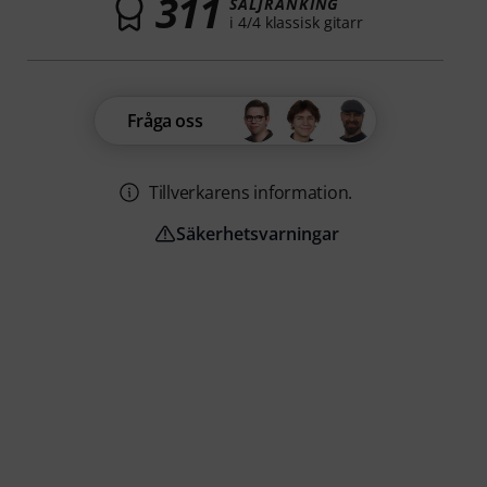
311
SÄLJRANKING
i 4/4 klassisk gitarr
Fråga oss
Tillverkarens information.
Säkerhetsvarningar