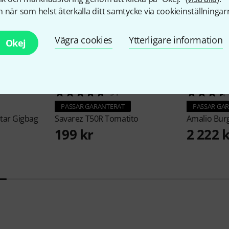
 när som helst återkalla ditt samtycke via cookieinställningar
Vägra cookies
Ytterligare information
Okej
91
PASSAR GARANTERAT
PASSAR GA
itar Gigbag
Savarez
T50R Tomatito
Amalio Bur
199 kr
2 222 