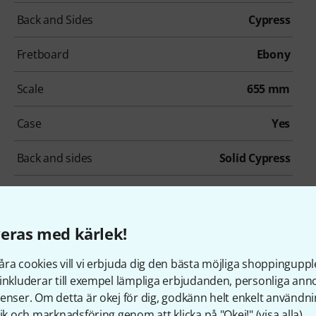
Back and Sides
Cypress
Fretboard
Ebony
Scale
655 mm
Case
Yes
Back and sides
Solid Cypress
llbehör & matchande produk
eras med kärlek!
ra cookies vill vi erbjuda dig den bästa möjliga shoppingupple
inkluderar till exempel lämpliga erbjudanden, personliga an
enser. Om detta är okej för dig, godkänn helt enkelt användni
tik och marknadsföring genom att klicka på "Okej!" (
visa alla
).