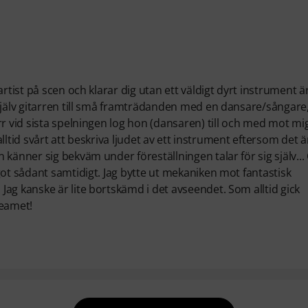
rtist på scen och klarar dig utan ett väldigt dyrt instrument ä
själv gitarren till små framträdanden med en dansare/sångare,
r vid sista spelningen log hon (dansaren) till och med mot mig
alltid svårt att beskriva ljudet av ett instrument eftersom det ä
känner sig bekväm under föreställningen talar för sig själv...
got sådant samtidigt. Jag bytte ut mekaniken mot fantastisk
ag kanske är lite bortskämd i det avseendet. Som alltid gick
teamet!