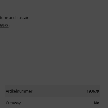
 tone and sustain
45963
)
Artikelnummer
193679
Cutaway
No