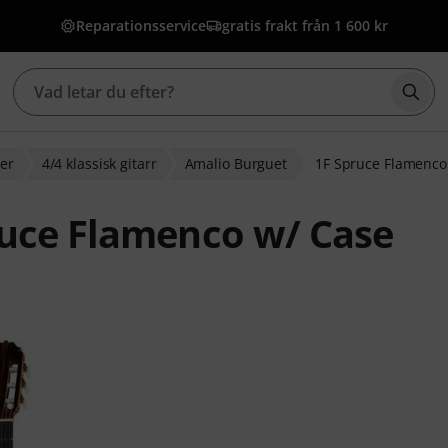
Reparationsservice
gratis frakt från 1 600 kr
Börj
rer
4/4 klassisk gitarr
Amalio Burguet
1F Spruce Flamenco
ruce Flamenco w/ Case