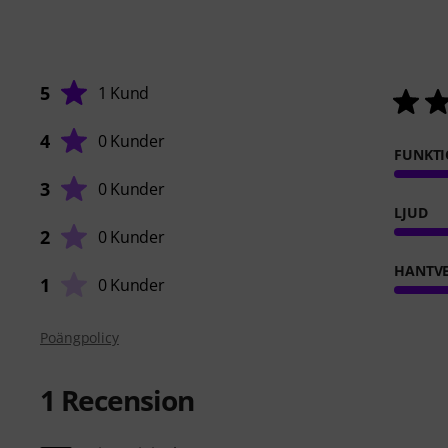
5
1 Kund
4
0 Kunder
FUNKTI
3
0 Kunder
LJUD
2
0 Kunder
HANTVE
1
0 Kunder
Poängpolicy
1
Recension