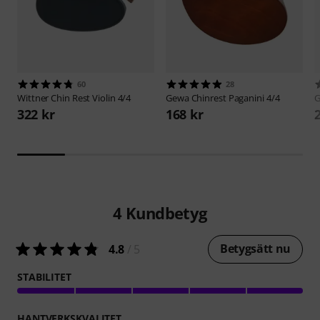
60
28
Wittner
Chin Rest Violin 4/4
Gewa
Chinrest Paganini 4/4
322 kr
168 kr
4
Kundbetyg
Betygsätt nu
4.8
/ 5
STABILITET
HANTVERKSKVALITET