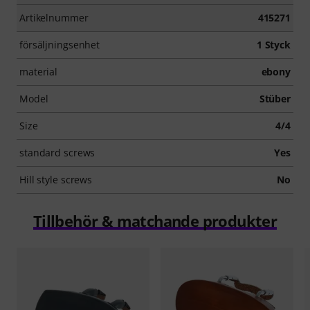
Artikelnummer
415271
försäljningsenhet
1 Styck
material
ebony
Model
Stüber
Size
4/4
standard screws
Yes
Hill style screws
No
Tillbehör & matchande produkter