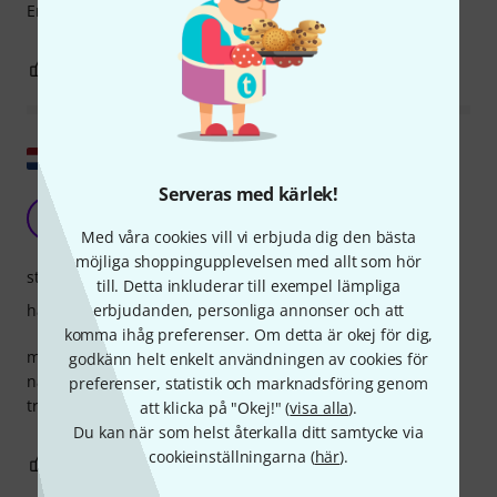
Enkel montering. Håll fiolen väl.
0
0
ANMÄL RECENSION
Visa original
Serveras med kärlek!
excellent
B0
barracuda 001 23.02.2023
Med våra cookies vill vi erbjuda dig den bästa
möjliga shoppingupplevelsen med allt som hör
stabilitet
till. Detta inkluderar till exempel lämpliga
erbjudanden, personliga annonser och att
hantverkskvalitet
komma ihåg preferenser. Om detta är okej för dig,
mycket viktigt hakstöd för att spela snabbare passager i
godkänn helt enkelt användningen av cookies för
något svårare pjäser, på grund av det inte alltför stora
preferenser, statistik och marknadsföring genom
trycket på resten. mycket bra!
att klicka på "Okej!" (
visa alla
).
Du kan när som helst återkalla ditt samtycke via
cookieinställningarna (
här
).
0
0
ANMÄL RECENSION