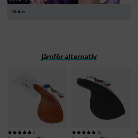
Violas
Jämför alternativ
6
13