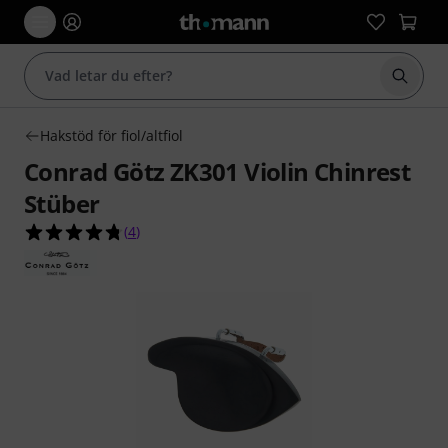
Börja 
Hakstöd för fiol/altfiol
Conrad Götz ZK301 Violin Chinrest
Stüber
4.8 av 5 stjärnor från 4 kundbetyg
(
4
)