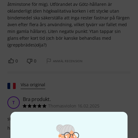
åtminstone för mig). Utförandet av Götz-hållaren är
oklanderligt (den högkvalitativa korken i ett stycke utan
bindemedel ska säkerställa att inga rester fastnar på färgen
även efter flera års användning, vilket tyvärr var fallet med
min gamla hållare). Liten negativ punkt: Ytan tappar sin
glans efter kort tid (och bör kanske behandlas med
(greppbrädes)olja?)
0
0
ANMÄL RECENSION
Visa original
Bra produkt.
T
Thomasviolon 16.02.2025
stabilitet
hantverkskvalitet