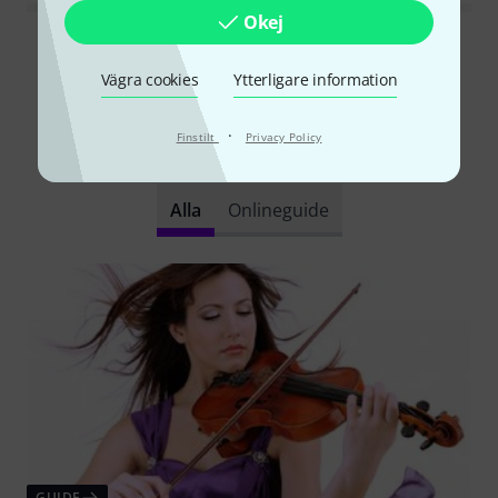
Okej
Läs alla recensioner
Vägra cookies
Ytterligare information
·
Finstilt
Privacy Policy
Visste du?
Alla
Onlineguide
GUIDE