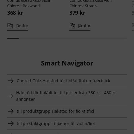
Conrad Götz
ZK305 Violin
Conrad Götz
ZK306 Violin
C
Chinrest Boxwood
Chinrest Stradiv.
C
368 kr
379 kr
Jämför
Jämför
Smart Navigator
Conrad Götz Hakstöd för fiol/altfiol en överblick
Hakstöd för fiol/altfiol till priser från 350 kr - 450 kr
annonser
till produktgrupp Hakstöd för fiol/altfiol
till produktgrupp Tillbehör till violin/fiol