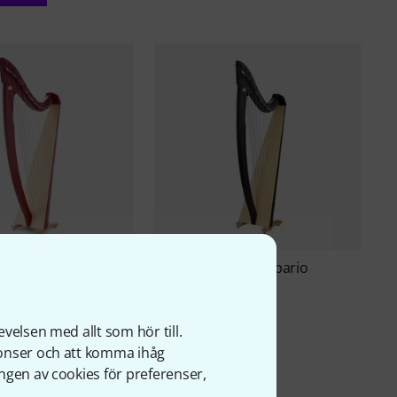
Salvi
Titan Ebony Sipario
7
Biocarbon
Mahogany Spario
40 090 kr
velsen med allt som hör till.
kr
nonser och att komma ihåg
ngen av cookies för preferenser,