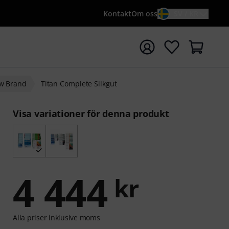
Kontakt
Om oss
SV / KR
a sökningen med söktermen {searchTerm}
w Brand
Titan Complete Silkgut
Visa variationer för denna produkt
4 444
kr
Alla priser inklusive moms