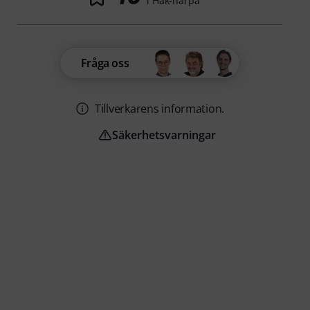
i Hak-harpa
Fråga oss
Tillverkarens information.
Säkerhetsvarningar