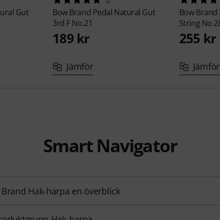
2
ural Gut
Bow Brand
Pedal Natural Gut
Bow Brand
3rd F No.21
String No.2
189 kr
255 kr
Jämför
Jämför
Smart Navigator
Brand Hak-harpa en överblick
 produktgrupp Hak-harpa