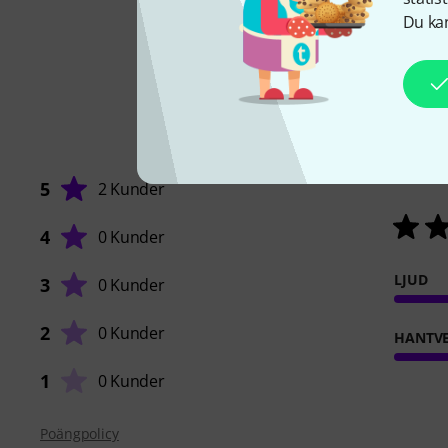
Du kan
5
2 Kunder
4
0 Kunder
LJUD
3
0 Kunder
2
0 Kunder
HANTVE
1
0 Kunder
Poängpolicy