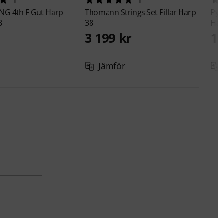
1
1
NG 4th F Gut Harp
Thomann
Strings Set Pillar Harp
P
8
38
H
3 199 kr
1
Jämför