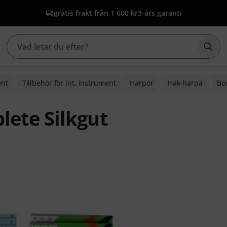
gratis frakt från 1 600 kr
3-års garanti
Börj
ent
Tillbehör för int. instrument
Harpor
Hak-harpa
Bo
ete Silkgut