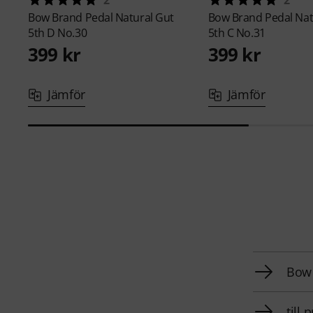
2
2
Bow Brand
Pedal Natural Gut
Bow Brand
Pedal Nat
5th D No.30
5th C No.31
399 kr
399 kr
Jämför
Jämför
Bow 
till