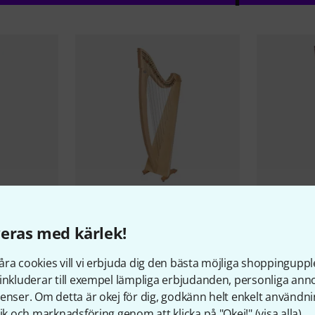
5
eras med kärlek!
ario
Salvi
Titan Natural Sipario
Salvi
Titan 
Biocarb.
Biocarb.
ra cookies vill vi erbjuda dig den bästa möjliga shoppingupple
32 990 kr
32 890 
inkluderar till exempel lämpliga erbjudanden, personliga an
enser. Om detta är okej för dig, godkänn helt enkelt användni
tik och marknadsföring genom att klicka på "Okej!" (
visa alla
).