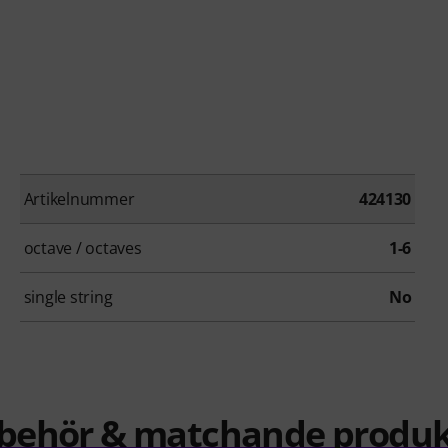
Artikelnummer
424130
octave / octaves
1-6
single string
No
llbehör & matchande produk