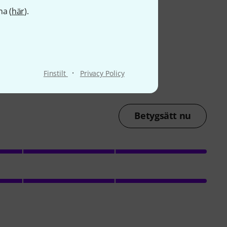
na (
här
).
·
Finstilt
Privacy Policy
Betygsätt nu