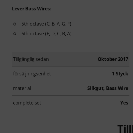
Lever Bass Wires:
5th octave (C, B, A, G, F)
6th octave (E, D, C, B, A)
Tillgänglig sedan
Oktober 2017
försäljningsenhet
1 Styck
material
Silkgut, Bass Wire
complete set
Yes
Ti