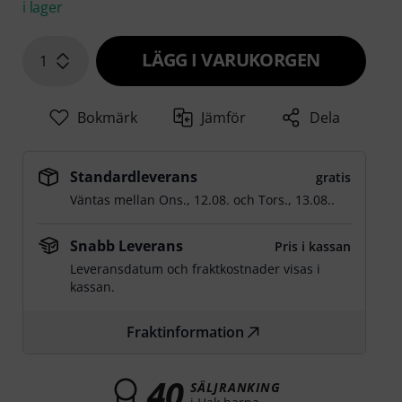
i lager
LÄGG I VARUKORGEN
1
Bokmärk
Jämför
Dela
Standardleverans
gratis
Väntas mellan
Ons., 12.08.
och
Tors., 13.08.
.
Snabb Leverans
Pris i kassan
Leveransdatum och fraktkostnader visas i
kassan.
Fraktinformation
40
SÄLJRANKING