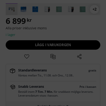
+2
6 899
kr
Alla priser inklusive moms
i lager
LÄGG I VARUKORGEN
Standardleverans
gratis
Väntas mellan
Tis., 11.08.
och
Ons., 12.08.
.
Snabb Leverans
Pris i kassan
Beställ inom
7 Tim. 7 Min.
för snabbast möjliga leverans.
Leveransdatum visas i kassan.