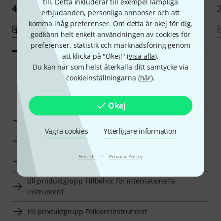
till. Detta inkluderar till exempel lämpliga
4 444 kr
399 kr
erbjudanden, personliga annonser och att
komma ihåg preferenser. Om detta är okej för dig,
Jämför
Jämför
godkänn helt enkelt användningen av cookies för
preferenser, statistik och marknadsföring genom
att klicka på "Okej!" (
visa alla
).
Du kan när som helst återkalla ditt samtycke via
cookieinställningarna (
här
).
Smart Navigator
Okej
Bow Brand Hak-harpa en överblick
Vägra cookies
Ytterligare information
till produktgrupp Hak-harpa
·
Finstilt
Privacy Policy
till produktgrupp Harpor
till produktgrupp Tillbehör för internationella
instrument
till produktgrupp Folkloreinstrument