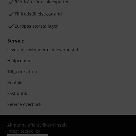
Råd från våra sak-experter
Tillfredställelse-garanti
Europas största lager
Service
Leveranskostnader och leveranstid
Hjälpcenter
Tillgodokvitton
Kontakt
Fast butik
Service överblick
Allmänna affärsvillkor
/
Finstilt
Integritetspolicy