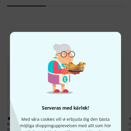
Jämför alternativ
Serveras med kärlek!
2
2
Med våra cookies vill vi erbjuda dig den bästa
Bow Brand
Titan Complete
Bow Brand
Pedal Natural Gut
B
möjliga shoppingupplevelsen med allt som hör
Silkgut
5th D No.30
4