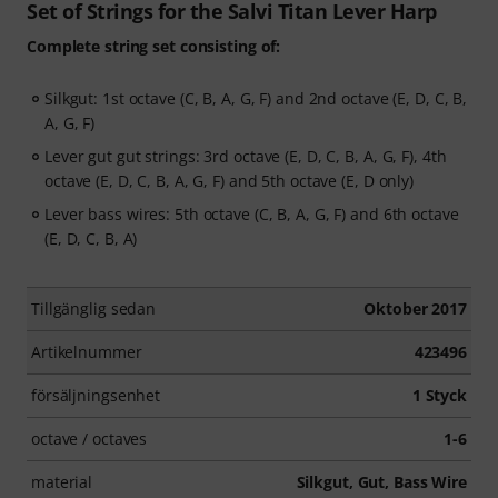
Set of Strings for the Salvi Titan Lever Harp
Complete string set consisting of:
Silkgut: 1st octave (C, B, A, G, F) and 2nd octave (E, D, C, B,
A, G, F)
Lever gut gut strings: 3rd octave (E, D, C, B, A, G, F), 4th
octave (E, D, C, B, A, G, F) and 5th octave (E, D only)
Lever bass wires: 5th octave (C, B, A, G, F) and 6th octave
(E, D, C, B, A)
Tillgänglig sedan
Oktober 2017
Artikelnummer
423496
försäljningsenhet
1 Styck
octave / octaves
1-6
material
Silkgut, Gut, Bass Wire