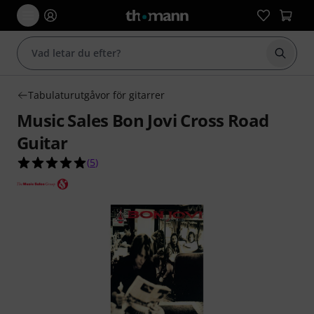
Börja 
Tabulaturutgåvor för gitarrer
Music Sales Bon Jovi Cross Road
Guitar
5.0 av 5 stjärnor från 5 kundbetyg
(
5
)