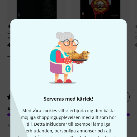
68
24
Cherry Lane Music Company
Cherry Lane Music Company
H
Metallica Black Album Guitar
Guns n' Roses Anthology
K
422 kr
333 kr
5
Kundbetyg
Betygsätt nu
5
/ 5
Serveras med kärlek!
ARRANGEMANG
Med våra cookies vill vi erbjuda dig den bästa
möjliga shoppingupplevelsen med allt som hör
till. Detta inkluderar till exempel lämpliga
Poängpolicy
erbjudanden, personliga annonser och att