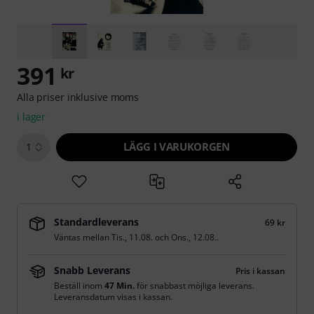
391
kr
Alla priser inklusive moms
i lager
LÄGG I VARUKORGEN
1
Standardleverans
69 kr
Väntas mellan
Tis., 11.08.
och
Ons., 12.08.
.
Snabb Leverans
Pris i kassan
Beställ inom
47 Min.
för snabbast möjliga leverans.
Leveransdatum visas i kassan.