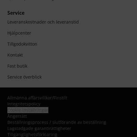
Service
Leveranskostnader och leveranstid
Hjälpcenter
Tillgodokvitton
Kontakt
Fast butik
Service överblick
Allmänna affärsvillkor
/
Finstilt
Integritetspolicy
Cookie-inställningar
Ångerrätt
Beställningsprocess / slutförande av beställning
Lagstadgade garantirättigheter
Tillgänglighetsförklaring