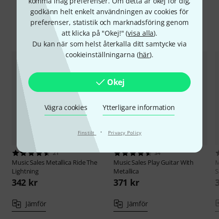
komma ihåg preferenser. Om detta är okej för dig,
godkänn helt enkelt användningen av cookies för
preferenser, statistik och marknadsföring genom
Jämför alternativ
att klicka på "Okej!" (
visa alla
).
Du kan när som helst återkalla ditt samtycke via
cookieinställningarna (
här
).
Okej
Vägra cookies
Ytterligare information
·
Finstilt
Privacy Policy
21
34
Music Sales
Metallica Ride The
Music Sales
Play Guitar With
M
Lightning
Metallica
S
342 kr
371 kr
Jämför
Jämför