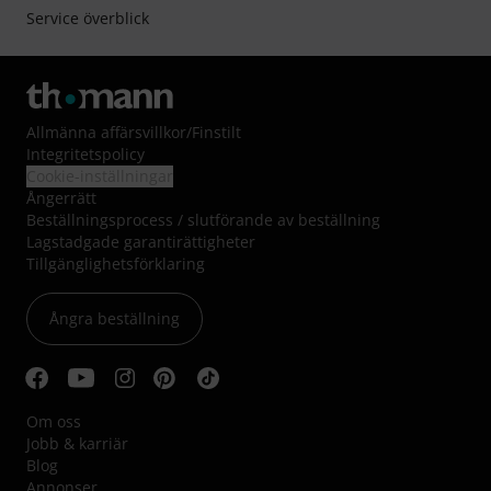
Service överblick
Allmänna affärsvillkor
/
Finstilt
Integritetspolicy
Cookie-inställningar
Ångerrätt
Beställningsprocess / slutförande av beställning
Lagstadgade garantirättigheter
Tillgänglighetsförklaring
Ångra beställning
Om oss
Jobb & karriär
Blog
Annonser