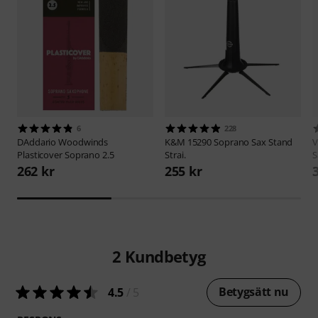
6
228
DAddario Woodwinds
K&M
15290 Soprano Sax Stand
V
Plasticover Soprano 2.5
Strai.
S
262 kr
255 kr
2
Kundbetyg
Betygsätt nu
4.5
/ 5