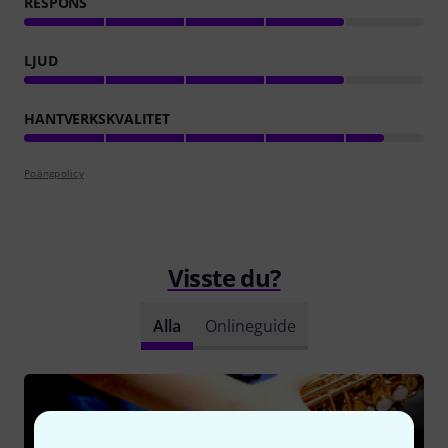
RESPONS
LJUD
HANTVERKSKVALITET
Poängpolicy
Visste du?
Alla
Onlineguide