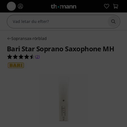
Börja 
Sopransax-rörblad
Bari Star Soprano Saxophone MH
4.5 av 5 stjärnor från 2 kundbetyg
(
2
)