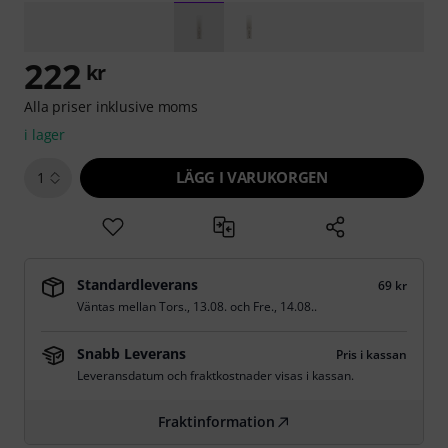
222
kr
Alla priser inklusive moms
i lager
LÄGG I VARUKORGEN
1
Standardleverans
69 kr
Väntas mellan
Tors., 13.08.
och
Fre., 14.08.
.
Snabb Leverans
Pris i kassan
Leveransdatum och fraktkostnader visas i kassan.
Fraktinformation