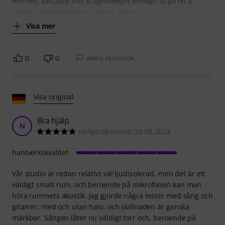
worried, because this is lightweight enough to go on a
regular professional mic stand, large
Visa mer
0
0
ANMÄL RECENSION
Visa original
Bra hjälp
N
nickjacobsmusic 26.06.2024
hantverkskvalitet
Vår studio är redan relativt väl ljudisolerad, men det är ett
väldigt smalt rum, och beroende på mikrofonen kan man
höra rummets akustik. Jag gjorde några tester med sång och
gitarrer, med och utan halo, och skillnaden är ganska
märkbar. Sången låter nu väldigt torr och, beroende på