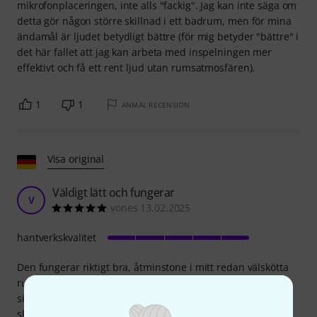
mikrofonplaceringen, inte alls "fackig". Jag kan inte säga om
detta gör någon större skillnad i ett badrum, men för mina
ändamål är ljudet betydligt bättre (för mig betyder "bättre" i
det här fallet att jag kan arbeta med inspelningen mer
effektivt och få ett rent ljud utan rumsatmosfären).
1
1
ANMÄL RECENSION
Visa original
Väldigt lätt och fungerar
V
vones 13.02.2025
hantverkskvalitet
Den fungerar riktigt bra, åtminstone i mitt redan välskötta
rum, eftersom den är superlätt och flexibel jämfört med
sina konkurrenter. Dessutom finns det ingen
skumstoppning som dämpar ljudet. Och även om det är en