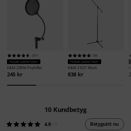
2471
398
PASSAR GARANTERAT
PASSAR GARANTERAT
K&M
23956 Popkiller
K&M
21021 Black
A
245 kr
838 kr
10
Kundbetyg
Betygsätt nu
4.9
/ 5