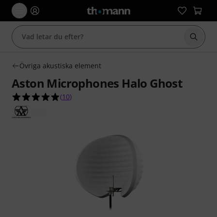
Börja 
Övriga akustiska element
Aston Microphones Halo Ghost
4.9 av 5 stjärnor från 10 kundbetyg
(
10
)