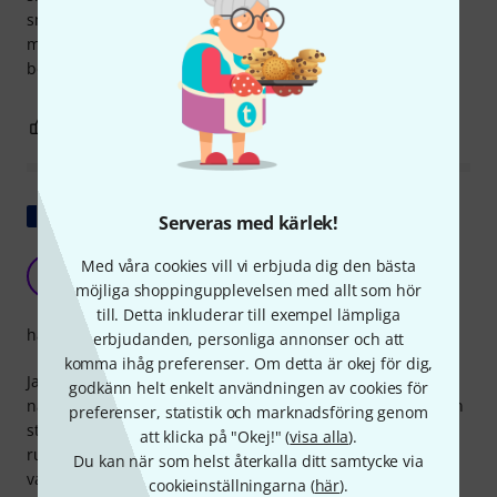
smaksak ser den definitivt modern och snygg ut. Men som
med alla skyltar är synligheten naturligtvis mycket
begränsad.
1
0
ANMÄL RECENSION
Visa original
Serveras med kärlek!
Gör sitt jobb
Med våra cookies vill vi erbjuda dig den bästa
PB
Phil Baron 10.09.2024
möjliga shoppingupplevelsen med allt som hör
till. Detta inkluderar till exempel lämpliga
hantverkskvalitet
erbjudanden, personliga annonser och att
komma ihåg preferenser. Om detta är okej för dig,
Jag använder den här välgjorda och lättinstallerade
godkänn helt enkelt användningen av cookies för
naturliga reverb-skärmen för sånginspelningar utanför min
preferenser, statistik och marknadsföring genom
studio. Den gör sitt jobb och minskar märkbart
att klicka på "Okej!" (
visa alla
).
rumsefterklang, särskilt i mindre utrymmen. Man måste
Du kan när som helst återkalla ditt samtycke via
vara mycket exakt med mikrofonplaceringen för optimala
cookieinställningarna (
här
).