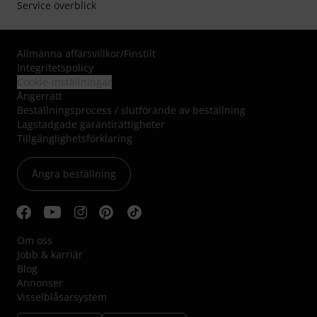
Service överblick
Allmänna affärsvillkor
/
Finstilt
Integritetspolicy
Cookie-inställningar
Ångerrätt
Beställningsprocess / slutförande av beställning
Lagstadgade garantirättigheter
Tillgänglighetsförklaring
Ångra beställning
Om oss
Jobb & karriär
Blog
Annonser
Visselblåsarsystem