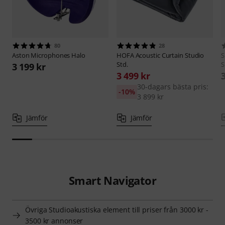
80
28
Aston Microphones
Halo
HOFA
Acoustic Curtain Studio
S
Std.
S
3 199 kr
3 499 kr
30-dagars bästa pris:
-10%
3 899 kr
Jämför
Jämför
Smart Navigator
Övriga Studioakustiska element till priser från 3000 kr -
3500 kr annonser