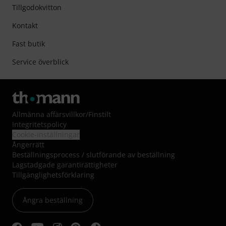
Tillgodokvitton
Kontakt
Fast butik
Service överblick
Allmänna affärsvillkor
/
Finstilt
Integritetspolicy
Cookie-inställningar
Ångerrätt
Beställningsprocess / slutförande av beställning
Lagstadgade garantirättigheter
Tillgänglighetsförklaring
Ångra beställning