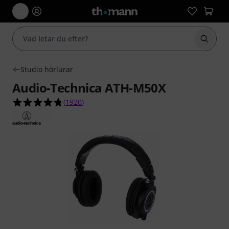
Börja 
Studio hörlurar
Audio-Technica ATH-M50X
4.7 av 5 stjärnor från 1920 kundbetyg
(
1920
)