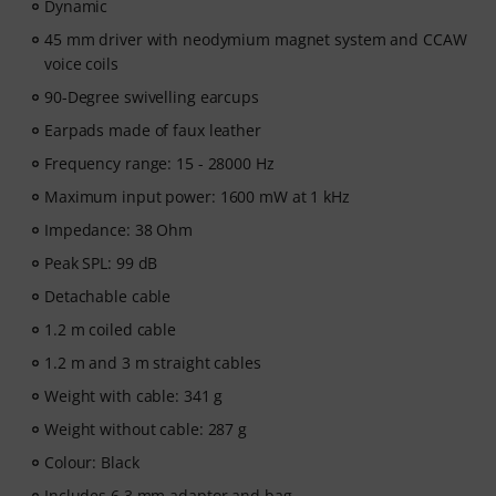
Dynamic
45 mm driver with neodymium magnet system and CCAW
voice coils
90-Degree swivelling earcups
Earpads made of faux leather
Frequency range: 15 - 28000 Hz
Maximum input power: 1600 mW at 1 kHz
Impedance: 38 Ohm
Peak SPL: 99 dB
Detachable cable
1.2 m coiled cable
1.2 m and 3 m straight cables
Weight with cable: 341 g
Weight without cable: 287 g
Colour: Black
Includes 6.3 mm adaptor and bag