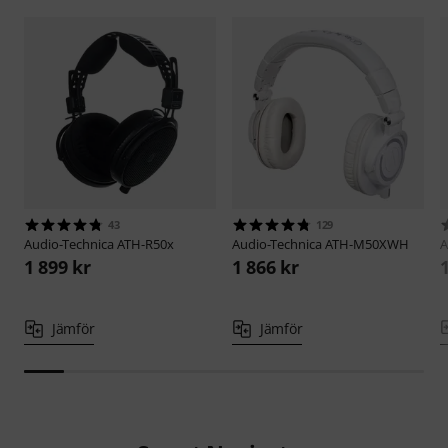
43
129
Audio-Technica
ATH-R50x
Audio-Technica
ATH-M50XWH
A
1 899 kr
1 866 kr
Jämför
Jämför