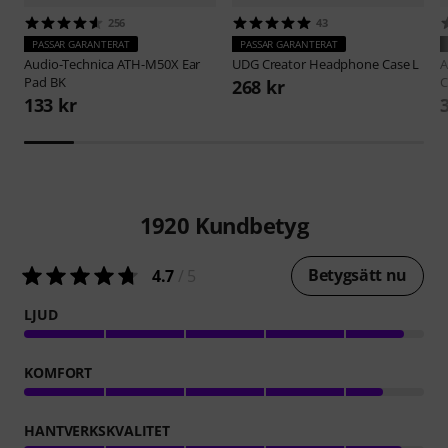
256
43
PASSAR GARANTERAT
PASSAR GARANTERAT
Audio-Technica
ATH-M50X Ear
UDG
Creator Headphone Case L
A
Pad BK
C
268 kr
133 kr
1920
Kundbetyg
Betygsätt nu
4.7
/ 5
LJUD
KOMFORT
HANTVERKSKVALITET