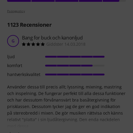
Poängpolicy
1123
Recensioner
Bang for buck och kanonljud
G
Giddster 14.03.2018
ljud
komfort
hantverkskvalitet
Använder dessa till precis allt; lyssning, mixning, mastring
och inspelning. De fungerar perfekt till alla dessa funktioner
och har dessutom förvånansvärt bra basåtergivning för
prisklassen. Dessutom tycker jag de ger en god indikation
på stereobredd i mixen. De gör musiken rättvisa och känns
relativt "platta" i sin ljudåtergivning. Den enda nackdelen
med dessa