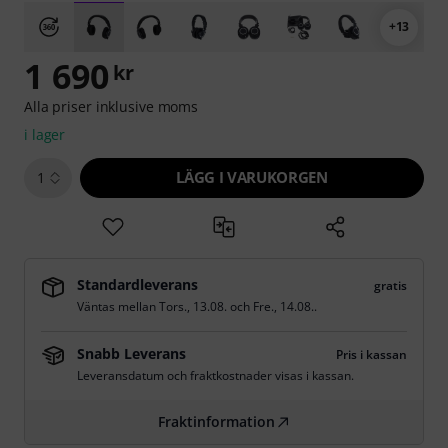
+13
1 690
kr
Alla priser inklusive moms
i lager
LÄGG I VARUKORGEN
1
Standardleverans
gratis
Väntas mellan
Tors., 13.08.
och
Fre., 14.08.
.
Snabb Leverans
Pris i kassan
Leveransdatum och fraktkostnader visas i kassan.
Fraktinformation