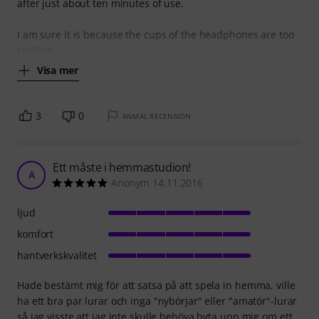
after just about ten minutes of use.
I am sure it is because the cups of the headphones are too
shallow.
Visa mer
3
0
ANMÄL RECENSION
Ett måste i hemmastudion!
A
Anonym 14.11.2016
ljud
komfort
hantverkskvalitet
Hade bestämt mig för att satsa på att spela in hemma, ville
ha ett bra par lurar och inga "nybörjar" eller "amatör"-lurar
så jag visste att jag inte skulle behöva byta upp mig om ett