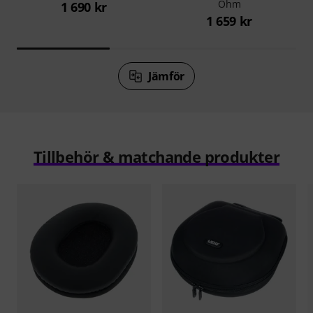
Ohm
1 690 kr
1 659 kr
Jämför
Tillbehör & matchande produkter