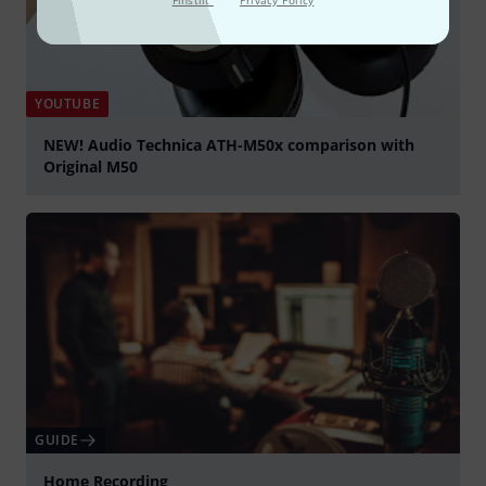
Finstilt
Privacy Policy
YOUTUBE
NEW! Audio Technica ATH-M50x comparison with
Original M50
Spela
GUIDE
Home Recording