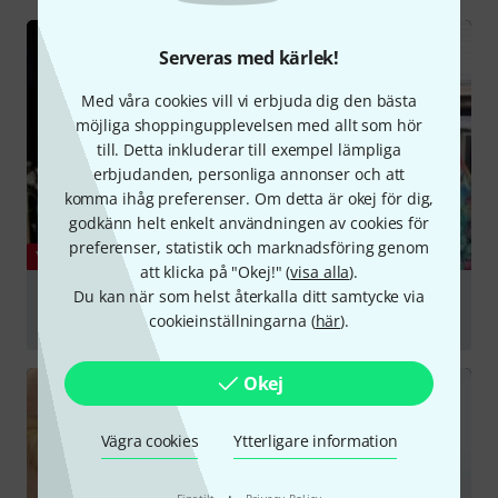
Serveras med kärlek!
Med våra cookies vill vi erbjuda dig den bästa
möjliga shoppingupplevelsen med allt som hör
till. Detta inkluderar till exempel lämpliga
erbjudanden, personliga annonser och att
komma ihåg preferenser. Om detta är okej för dig,
godkänn helt enkelt användningen av cookies för
preferenser, statistik och marknadsföring genom
YOUTUBE
att klicka på "Okej!" (
visa alla
).
Du kan när som helst återkalla ditt samtycke via
Superb Performance, Moderate Price: The Audio
Technica ATH M50x
cookieinställningarna (
här
).
Spela
Okej
Vägra cookies
Ytterligare information
·