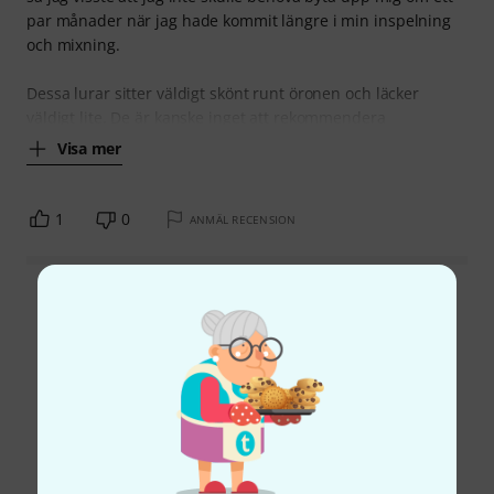
par månader när jag hade kommit längre i min inspelning
och mixning.
Dessa lurar sitter väldigt skönt runt öronen och läcker
väldigt lite. De är kanske inget att rekommendera
Visa mer
1
0
ANMÄL RECENSION
Läs alla recensioner
Visste du?
Alla
videos
Onlineguide
Testrapporter