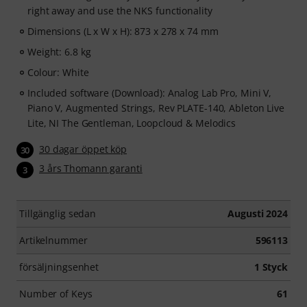
right away and use the NKS functionality
Dimensions (L x W x H): 873 x 278 x 74 mm
Weight: 6.8 kg
Colour: White
Included software (Download): Analog Lab Pro, Mini V,
Piano V, Augmented Strings, Rev PLATE-140, Ableton Live
Lite, NI The Gentleman, Loopcloud & Melodics
30 dagar öppet köp
30
3 års Thomann garanti
3
Tillgänglig sedan
Augusti 2024
Artikelnummer
596113
försäljningsenhet
1 Styck
Number of Keys
61