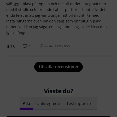
välbyggt, plast på toppen och metall under. Integrationen
med fl studio och liknande Lab är perfekt och intuitiv, det
enda felet är att jag var tvungen att pilla runt lite med
inställningarna även om den säljs som en "plug n play"
enhet. Vad kan jag säga, om jag kunde Jag skulle köpa den
igen stängd.
6
1
ANMÄL RECENSION
Läs alla recensioner
Visste du?
Alla
Onlineguide
Testrapporter