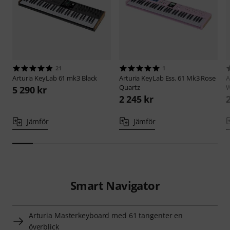
21
1
Arturia
KeyLab 61 mk3 Black
Arturia
KeyLab Ess. 61 Mk3 Rose
A
Quartz
W
5 290 kr
2 245 kr
Jämför
Jämför
Smart Navigator
Arturia Masterkeyboard med 61 tangenter en
överblick