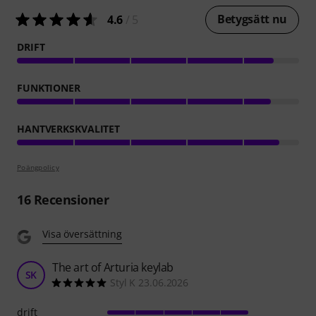
Betygsätt nu
4.6
/ 5
DRIFT
FUNKTIONER
HANTVERKSKVALITET
Poängpolicy
16
Recensioner
Visa översättning
The art of Arturia keylab
SK
Styl K 23.06.2026
drift