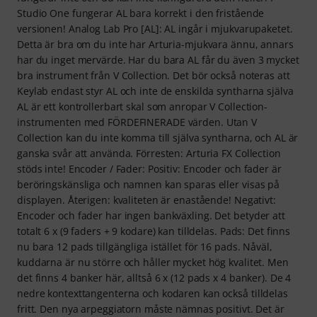
Studio One fungerar AL bara korrekt i den fristående
versionen! Analog Lab Pro [AL]: AL ingår i mjukvarupaketet.
Detta är bra om du inte har Arturia-mjukvara ännu, annars
har du inget mervärde. Har du bara AL får du även 3 mycket
bra instrument från V Collection. Det bör också noteras att
Keylab endast styr AL och inte de enskilda syntharna själva
AL är ett kontrollerbart skal som anropar V Collection-
instrumenten med FÖRDEFINERADE värden. Utan V
Collection kan du inte komma till själva syntharna, och AL är
ganska svår att använda. Förresten: Arturia FX Collection
stöds inte! Encoder / Fader: Positiv: Encoder och fader är
beröringskänsliga och namnen kan sparas eller visas på
displayen. Återigen: kvaliteten är enastående! Negativt:
Encoder och fader har ingen bankväxling. Det betyder att
totalt 6 x (9 faders + 9 kodare) kan tilldelas. Pads: Det finns
nu bara 12 pads tillgängliga istället för 16 pads. Nåväl,
kuddarna är nu större och håller mycket hög kvalitet. Men
det finns 4 banker här, alltså 6 x (12 pads x 4 banker). De 4
nedre kontexttangenterna och kodaren kan också tilldelas
fritt. Den nya arpeggiatorn måste nämnas positivt. Det är