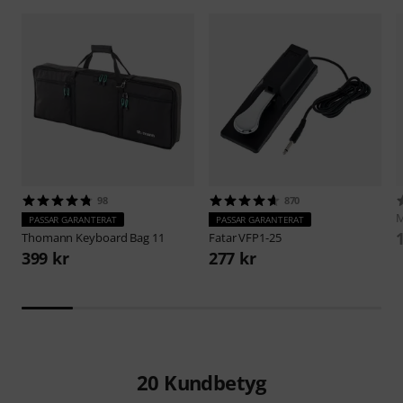
98
870
M
PASSAR GARANTERAT
PASSAR GARANTERAT
Thomann
Keyboard Bag 11
Fatar
VFP1-25
399 kr
277 kr
20
Kundbetyg