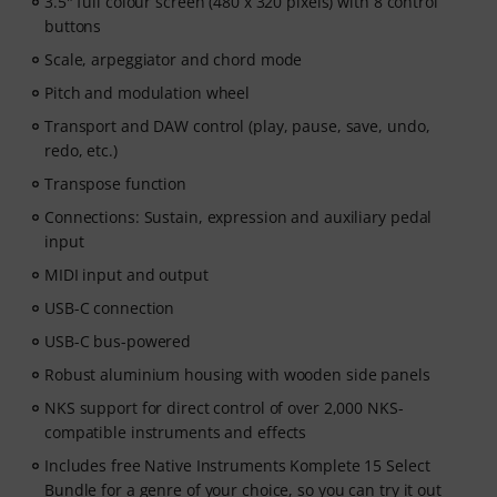
3.5" full colour screen (480 x 320 pixels) with 8 control
buttons
Scale, arpeggiator and chord mode
Pitch and modulation wheel
Transport and DAW control (play, pause, save, undo,
redo, etc.)
Transpose function
Connections: Sustain, expression and auxiliary pedal
input
MIDI input and output
USB-C connection
USB-C bus-powered
Robust aluminium housing with wooden side panels
NKS support for direct control of over 2,000 NKS-
compatible instruments and effects
Includes free Native Instruments Komplete 15 Select
Bundle for a genre of your choice, so you can try it out