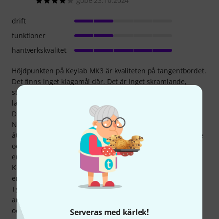
gobe 23.10.2024
drift
funktioner
hantverkskvalitet
Höjdpunkten på Keylab MK3 är kvaliteten på tangentbordet.
Det finns inget klagomål där. Det är inget skramlande,
stoppet känns lätt igen. Kanalens aftertouch kan vara lite
lättare att svara på. Frigöringshastighetsfunktionen är ny.
Det är synd: Tyvärr fungerade inte Poly Aftertouch. Det blir
NI glada för. Och Midi 2.0 har också fallit offer för
åtstramningar. Jag har också Keylab MK2 49, men jag köpte
också Keylab MK3 61 på grund av de 61 nycklarna. MK2 är
en aning mjukare att spela, skillnaderna är minimala.
Kodare och faders är nu beröringskänsliga. Skärmen har
ersatts av en mycket bra färgskärm och är tillräckligt stor.
Tyvärr är den inte antireflex. Användning: Nytt är
användarvägledningen med skärmen, kontexttangenterna
och kodaren. Eftersom det inte finns någon skiftnyckel
Serveras med kärlek!