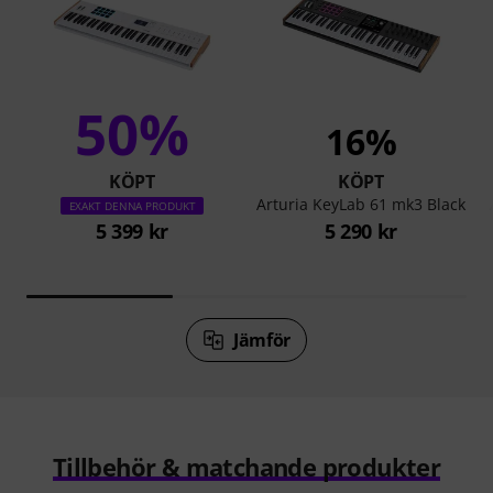
50%
16%
KÖPT
KÖPT
Arturia KeyLab 61 mk3 Black
EXAKT DENNA PRODUKT
5 399 kr
5 290 kr
Jämför
Tillbehör & matchande produkter