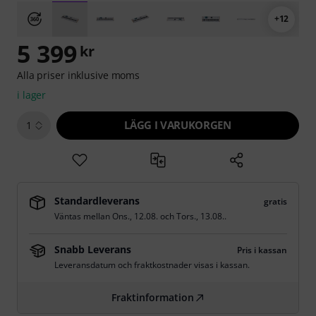
+12
5 399
kr
Alla priser inklusive moms
i lager
LÄGG I VARUKORGEN
1
Standardleverans
gratis
Väntas mellan
Ons., 12.08.
och
Tors., 13.08.
.
Snabb Leverans
Pris i kassan
Leveransdatum och fraktkostnader visas i kassan.
Fraktinformation