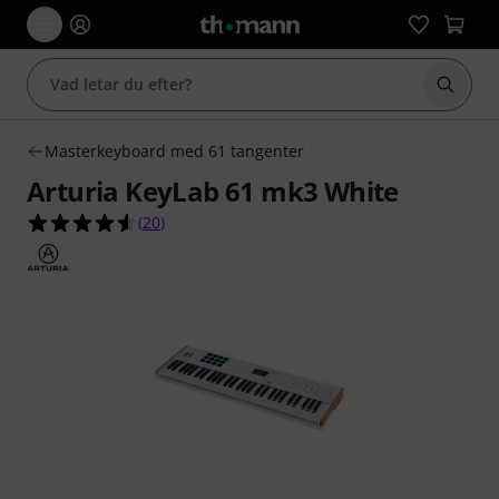
Börja 
Masterkeyboard med 61 tangenter
Arturia KeyLab 61 mk3 White
4.6 av 5 stjärnor från 20 kundbetyg
(
20
)