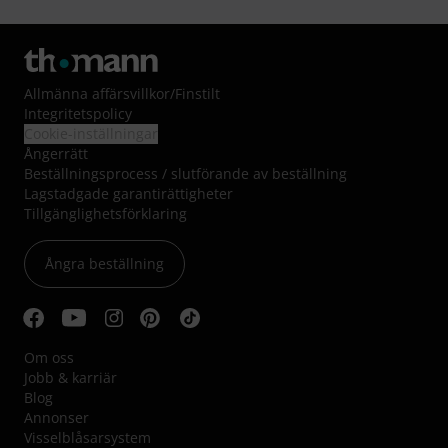
Allmänna affärsvillkor
/
Finstilt
Integritetspolicy
Cookie-inställningar
Ångerrätt
Beställningsprocess / slutförande av beställning
Lagstadgade garantirättigheter
Tillgänglighetsförklaring
Ångra beställning
Om oss
Jobb & karriär
Blog
Annonser
Visselblåsarsystem