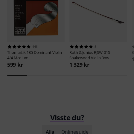
446
5
Thomastik
135 Dominant Violin
Roth & Junius
RJSW-01S
B
4/4 Medium
Snakewood Violin Bow
599 kr
1 329 kr
Visste du?
Alla
Onlineguide