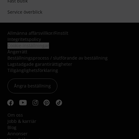
Fast butik
Service överblick
Allmänna affärsvillkor
/
Finstilt
Integritetspolicy
Cookie-inställningar
Ångerrätt
Beställningsprocess / slutförande av beställning
Lagstadgade garantirättigheter
Tillgänglighetsförklaring
Ångra beställning
Om oss
Jobb & karriär
Blog
Annonser