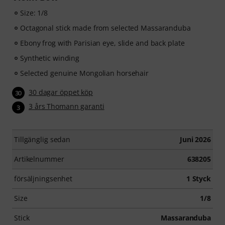
Size: 1/8
Octagonal stick made from selected Massaranduba
Ebony frog with Parisian eye, slide and back plate
Synthetic winding
Selected genuine Mongolian horsehair
30 dagar öppet köp
30
3 års Thomann garanti
3
Tillgänglig sedan
Juni 2026
Artikelnummer
638205
försäljningsenhet
1 Styck
Size
1/8
Stick
Massaranduba