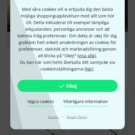
Med våra cookies vill vi erbjuda dig den bästa
möjliga shoppingupplevelsen med allt som hör
till. Detta inkluderar till exempel lämpliga
GUIDE
erbjudanden, personliga annonser och att
komma ihåg preferenser. Om detta är okej för dig,
Bows for String Instruments
godkänn helt enkelt användningen av cookies för
preferenser, statistik och marknadsföring genom
att klicka på "Okej!" (
visa alla
).
Du kan när som helst återkalla ditt samtycke via
cookieinställningarna (
här
).
Jämför alternativ
Okej
Vägra cookies
Ytterligare information
·
Finstilt
Privacy Policy