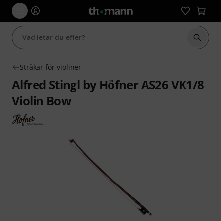
Börja 
Stråkar för violiner
Alfred Stingl by Höfner AS26 VK1/8
Violin Bow