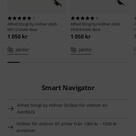
2
2
Alfred Stingl by Höfner
AS26
Alfred Stingl by Höfner
AS26
A
VR1/2 Violin Bow
VK3/4 Violin Bow
V
1 050 kr
1 050 kr
Jämför
Jämför
Smart Navigator
Alfred Stingl by Höfner Stråkar för violiner en
överblick
Stråkar för violiner till priser från 1000 kr - 1500 kr
annonser