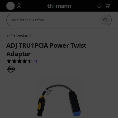
Börja 
Strömsladd
ADJ TRU1PCIA Power Twist
Adapter
4.5 av 5 stjärnor från 4 kundbetyg
(
4
)