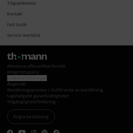
Tillgodokvitton
Kontakt
Fast butik
Service överblick
Allmänna affärsvillkor
/
Finstilt
Integritetspolicy
Cookie-inställningar
Ångerrätt
Beställningsprocess / slutförande av beställning
Lagstadgade garantirättigheter
Tillgänglighetsförklaring
Ångra beställning