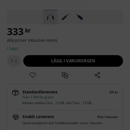
333
kr
Alla priser inklusive moms
i lager
LÄGG I VARUKORGEN
1
Standardleverans
69 kr
Från 1 600 kr gratis
Väntas mellan
Ons., 12.08.
och
Tors., 13.08.
.
Snabb Leverans
Pris i kassan
Leveransdatum och fraktkostnader visas i kassan.