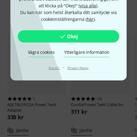
att klicka på "Okej!" (
visa alla
).
Du kan när som helst återkalla ditt samtycke via
cookieinställningarna (
här
).
Jämför alternativ
Okej
Vägra cookies
Ytterligare information
·
Finstilt
Privacy Policy
2
236
ADJ
TRU1PCOA Power Twist
Cordial
Power Twist Cable 3m
S
Adapter
3
311 kr
338 kr
Jämför
Jämför