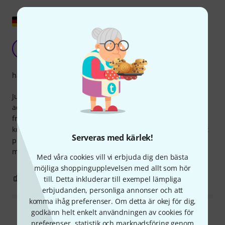
Visa original
Vilka krav ställs på en sådan adapter?
S
SvenMiwula 24.01.2018
hantverkskvalitet
Just det, den ansluter ena änden till den andra. Den här
adaptern uppfyller den funktionen. Alla uttag/kontakter är
från Neutrik, och kabeln verkar också uppfylla kraven i
kontakt-/uttagsspecifikationen. Jag hade dock föredragit att
Serveras med kärlek!
plasthöljet på Neutrik Twist/Powercon var tillverkat av
metall eller en plast av högre kvalitet.
Med våra cookies vill vi erbjuda dig den bästa
möjliga shoppingupplevelsen med allt som hör
0
0
till. Detta inkluderar till exempel lämpliga
ANMÄL RECENSION
erbjudanden, personliga annonser och att
komma ihåg preferenser. Om detta är okej för dig,
godkänn helt enkelt användningen av cookies för
Läs alla recensioner
preferenser, statistik och marknadsföring genom