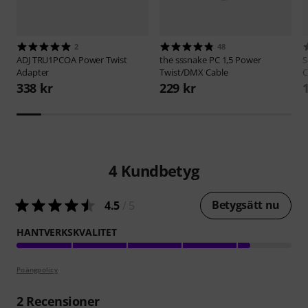
2
48
ADJ
TRU1PCOA Power Twist
the sssnake
PC 1,5 Power
S
Adapter
Twist/DMX Cable
C
338 kr
229 kr
4
Kundbetyg
Betygsätt nu
4.5
/ 5
HANTVERKSKVALITET
Poängpolicy
2
Recensioner