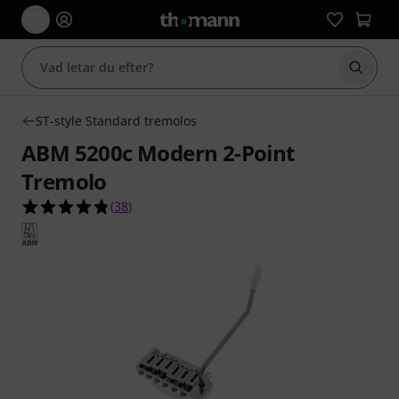
Börja 
ST-style Standard tremolos
ABM 5200c Modern 2-Point
Tremolo
4.8 av 5 stjärnor från 38 kundbetyg
(
38
)