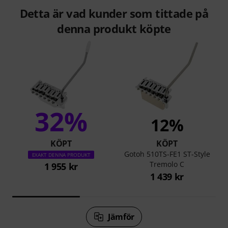
Detta är vad kunder som tittade på
denna produkt köpte
32%
12%
KÖPT
KÖPT
Gotoh 510TS-FE1 ST-Style
EXAKT DENNA PRODUKT
Tremolo C
1 955 kr
1 439 kr
Jämför