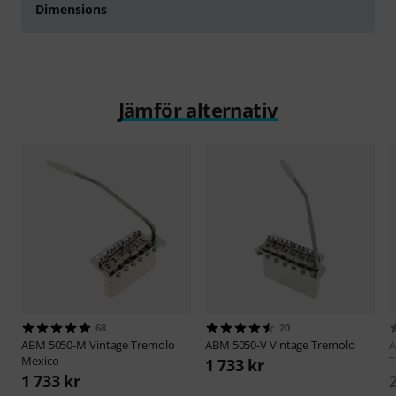
Dimensions
Jämför alternativ
68
20
ABM
5050-M Vintage Tremolo
ABM
5050-V Vintage Tremolo
Mexico
T
1 733 kr
1 733 kr