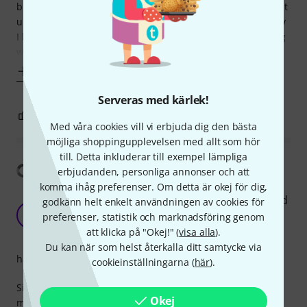
big clearance between tremolo and body. Then I tried to set
up once again and broken the new strings. On the next day
I bought new strings and tried once again. Now it's working
well with
Visa mer
Serveras med kärlek!
4
1
ANMÄL RECENSION
Med våra cookies vill vi erbjuda dig den bästa
möjliga shoppingupplevelsen med allt som hör
till. Detta inkluderar till exempel lämpliga
Visa översättning
erbjudanden, personliga annonser och att
komma ihåg preferenser. Om detta är okej för dig,
My luthier says it's the best tremolo he's worked
godkänn helt enkelt användningen av cookies för
with
K
preferenser, statistik och marknadsföring genom
Kikodasneves 08.09.2024
att klicka på "Okej!" (
visa alla
).
Du kan när som helst återkalla ditt samtycke via
hantverkskvalitet
cookieinställningarna (
här
).
Silky smooth tremolo action and really changed the tone of
Okej
my Stratocaster (for better!). I feel it has more acoustic