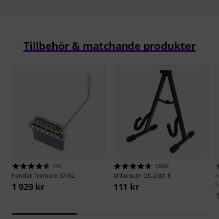
Tillbehör & matchande produkter
110
15886
Fender
Tremolo 57/62
Millenium
GS-2001 E
M
1 929 kr
111 kr