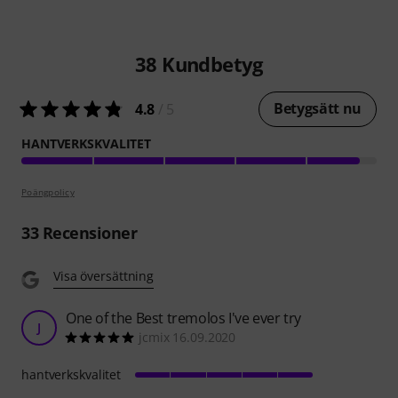
38
Kundbetyg
Betygsätt nu
4.8
/ 5
HANTVERKSKVALITET
Poängpolicy
33
Recensioner
Visa översättning
One of the Best tremolos I've ever try
J
jcmix 16.09.2020
hantverkskvalitet