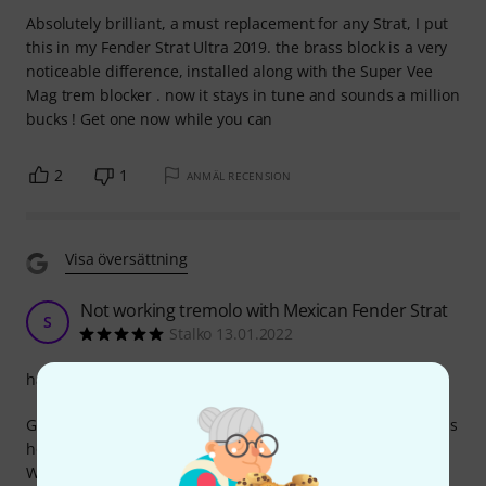
Absolutely brilliant, a must replacement for any Strat, I put
this in my Fender Strat Ultra 2019. the brass block is a very
noticeable difference, installed along with the Super Vee
Mag trem blocker . now it stays in tune and sounds a million
bucks ! Get one now while you can
2
1
ANMÄL RECENSION
Visa översättning
Not working tremolo with Mexican Fender Strat
S
Stalko 13.01.2022
hantverkskvalitet
Good quality of materials. Looks reliable. But no instructions
how to mount this type of tremolo. Wasted a lot of time.
When i tried several times to install i had no sustain and a