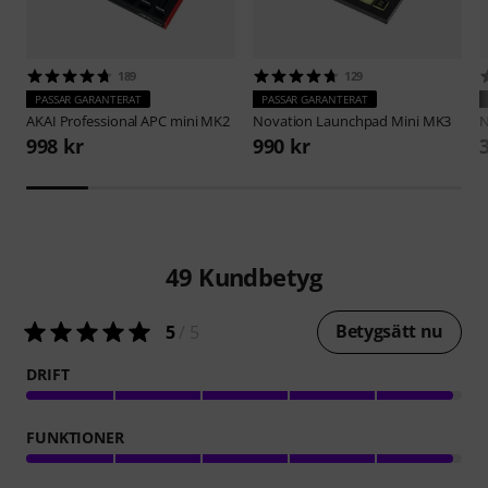
189
129
PASSAR GARANTERAT
PASSAR GARANTERAT
AKAI Professional
APC mini MK2
Novation
Launchpad Mini MK3
N
998 kr
990 kr
49
Kundbetyg
Betygsätt nu
5
/ 5
DRIFT
FUNKTIONER