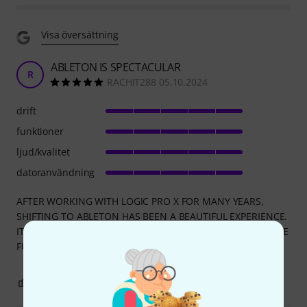
Visa översättning
ABLETON IS SPECTACULAR
R
RACHIT288 05.10.2024
drift
funktioner
ljud/kvalitet
datoranvändning
AFTER WORKING WITH LOGIC PRO X FOR MANY YEARS,
SHIFTING TO ABLETON HAS BEEN A BEAUTIFUL EXPERIENCE.
ITS VERY SPONTANEOUS AND MAKES MUSIC MAKING MORE
FUN.
0
2
ANMÄL RECENSION