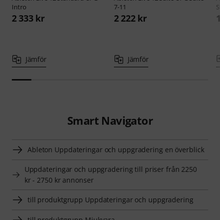
Intro
7-11
S
2 333 kr
2 222 kr
Jämför
Jämför
Smart Navigator
Ableton Uppdateringar och uppgradering en överblick
Uppdateringar och uppgradering till priser från 2250
kr - 2750 kr annonser
till produktgrupp Uppdateringar och uppgradering
till produktgrupp Mjukvara