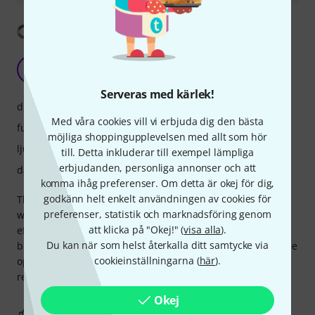
Visa översättning
Great software, amazing value
R
Richard782 15.02.2025
Serveras med kärlek!
drift
Med våra cookies vill vi erbjuda dig den bästa
funktioner
möjliga shoppingupplevelsen med allt som hör
ljud/kvalitet
till. Detta inkluderar till exempel lämpliga
erbjudanden, personliga annonser och att
datoranvändning
komma ihåg preferenser. Om detta är okej för dig,
godkänn helt enkelt användningen av cookies för
The difference between Abletone Lite and Standard is a
preferenser, statistik och marknadsföring genom
world of difference. The access to additional instruments,
att klicka på "Okej!" (
visa alla
).
effects, and not worrying about track limitations really
Du kan när som helst återkalla ditt samtycke via
broadens my ability to create unfettered. Thomann upgrade
cookieinställningarna (
här
).
option from Lite to Standard was a great value. Highly
recommend.
Okej
1
1
ANMÄL RECENSION