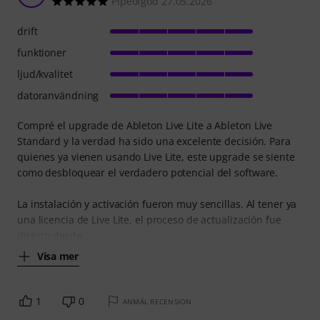
Pipeofgod 27.05.2026
drift
funktioner
ljud/kvalitet
datoranvändning
Compré el upgrade de Ableton Live Lite a Ableton Live
Standard y la verdad ha sido una excelente decisión. Para
quienes ya vienen usando Live Lite, este upgrade se siente
como desbloquear el verdadero potencial del software.
La instalación y activación fueron muy sencillas. Al tener ya
una licencia de Live Lite, el proceso de actualización fue
directo desde
Visa mer
1
0
ANMÄL RECENSION