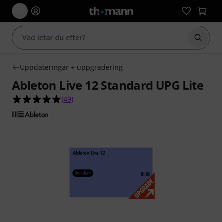
Börja 
Uppdateringar + uppgradering
Ableton Live 12 Standard UPG Lite
5.0 av 5 stjärnor från 49 kundbetyg
(
49
)