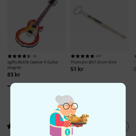
58
417
agifty
Bottle Opener E-Guitar
Thomann
BO1 Drum Stick
Magnet
51 kr
83 kr
38
Kundbetyg
Betygsätt nu
4.8
/ 5