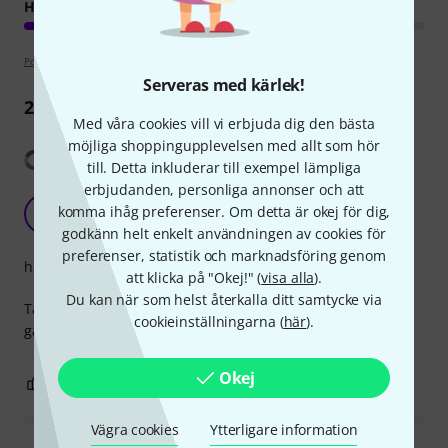
HANTVERKSKVALITET
Poängpolicy
Serveras med kärlek!
21
Recensioner
Med våra cookies vill vi erbjuda dig den bästa
möjliga shoppingupplevelsen med allt som hör
Visa översättning
till. Detta inkluderar till exempel lämpliga
erbjudanden, personliga annonser och att
Nice bottle opener.
komma ihåg preferenser. Om detta är okej för dig,
RR
Rick Reis 16.09.2018
godkänn helt enkelt användningen av cookies för
preferenser, statistik och marknadsföring genom
hantverkskvalitet
att klicka på "Okej!" (
visa alla
).
Du kan när som helst återkalla ditt samtycke via
Take it to every party and you will be noticed! :-) Nice
cookieinställningarna (
här
).
gadget.
Okej
0
0
ANMÄL RECENSION
Vägra cookies
Ytterligare information