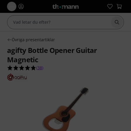
Börja 
Övriga presentartiklar
agifty Bottle Opener Guitar
Magnetic
4.8 av 5 stjärnor från 38 kundbetyg
(
38
)