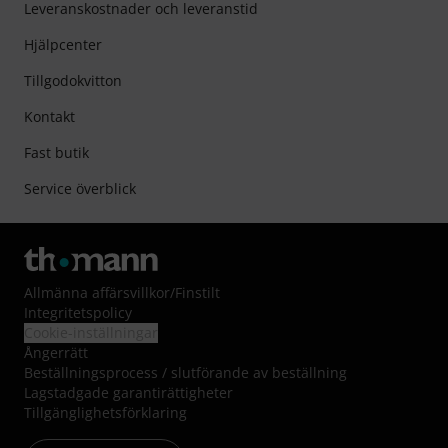
Leveranskostnader och leveranstid
Hjälpcenter
Tillgodokvitton
Kontakt
Fast butik
Service överblick
Allmänna affärsvillkor
/
Finstilt
Integritetspolicy
Cookie-inställningar
Ångerrätt
Beställningsprocess / slutförande av beställning
Lagstadgade garantirättigheter
Tillgänglighetsförklaring