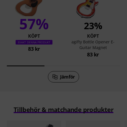
57%
23%
KÖPT
KÖPT
agifty Bottle Opener E-
EXAKT DENNA PRODUKT
Guitar Magnet
83 kr
83 kr
Jämför
Tillbehör & matchande produkter