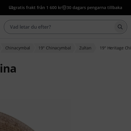
gratis frakt från 1 600 kr
30 dagars pengarna tillbaka
Börj
Chinacymbal
19" Chinacymbal
Zultan
19" Heritage Ch
hina