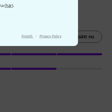
na (
här
).
·
Betygsätt nu
Finstilt
Privacy Policy