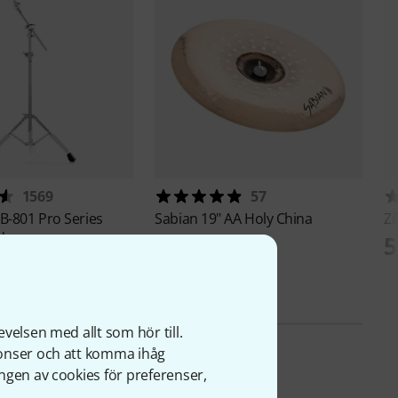
1569
57
B-801 Pro Series
Sabian
19" AA Holy China
Zi
d
4 799 kr
5
velsen med allt som hör till.
nonser och att komma ihåg
ngen av cookies för preferenser,