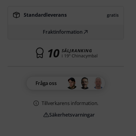
Standardleverans
gratis
Fraktinformation
10
SÄLJRANKING
i 19" Chinacymbal
Fråga oss
Tillverkarens information.
Säkerhetsvarningar