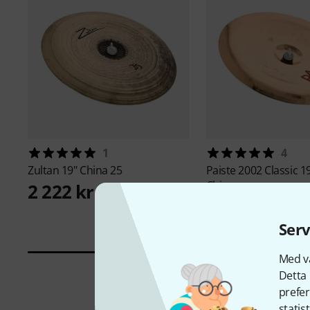
1
4
Zultan
19" China 25
Paiste
2002 Classic 1
China
2 222 kr
3 790 kr
Serv
Med vå
Detta 
prefer
statis