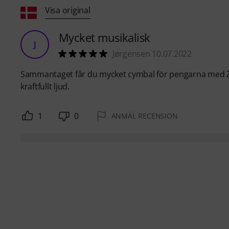
Visa original
Mycket musikalisk
J
Jørgensen 10.07.2022
Sammantaget får du mycket cymbal för pengarna med Zu
kraftfullt ljud.
1
0
ANMÄL RECENSION