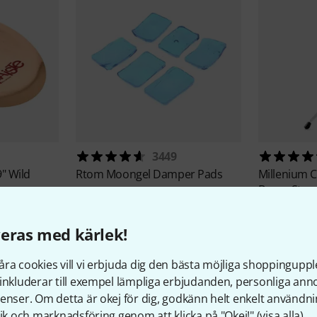
3449
9" Wild
Rtom
Moongel Damper Pads
Millenium
C
Boom Stan
111 kr
622 kr
eras med kärlek!
ra cookies vill vi erbjuda dig den bästa möjliga shoppingupple
inkluderar till exempel lämpliga erbjudanden, personliga an
enser. Om detta är okej för dig, godkänn helt enkelt användni
tik och marknadsföring genom att klicka på "Okej!" (
visa alla
).