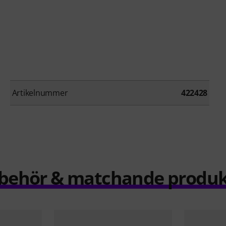
Artikelnummer
422428
llbehör & matchande produk