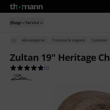
Shop
Service
Alla kategorier
Trummor & slagverk
Cymbaler
Zultan 19" Heritage C
5.0 av 5 stjärnor från 1 kundbetyg
(
1
)