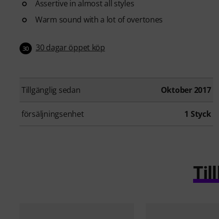
Assertive in almost all styles
Warm sound with a lot of overtones
30 dagar öppet köp
30
Tillgänglig sedan
Oktober 2017
försäljningsenhet
1 Styck
Ti