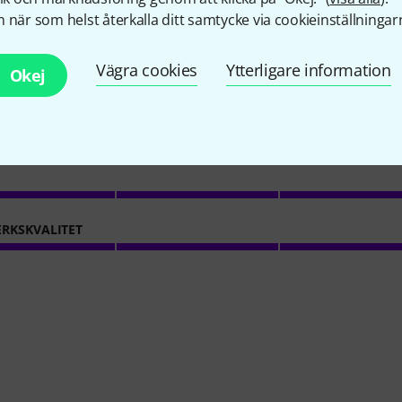
1
Kundbetyg
 när som helst återkalla ditt samtycke via cookieinställningar
Vägra cookies
Ytterligare information
Okej
5
/ 5
RKSKVALITET