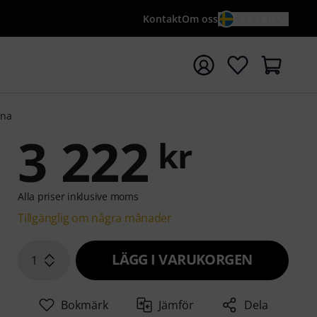
Kontakt
Om oss
SV / KR
a sökningen med söktermen {searchTerm}
ina
3 222
kr
Alla priser inklusive moms
Tillgänglig om några månader
LÄGG I VARUKORGEN
1
Bokmärk
Jämför
Dela