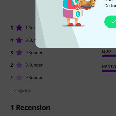
Du kan
5
1 Kund
4
0 Kunder
LJUD
3
0 Kunder
2
0 Kunder
HANTVE
1
0 Kunder
Poängpolicy
1
Recension