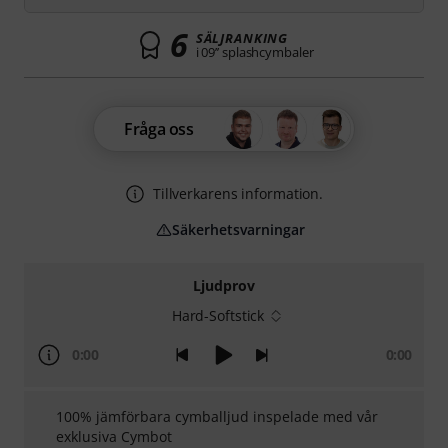
6
SÄLJRANKING
i 09’’ splashcymbaler
Fråga oss
Tillverkarens information.
Säkerhetsvarningar
Ljudprov
Hard-Softstick
0:00
0:00
100% jämförbara cymballjud inspelade med vår
exklusiva Cymbot