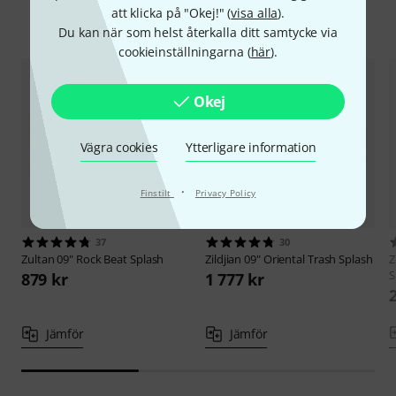
att klicka på "Okej!" (
visa alla
).
Jämför alternativ
Du kan när som helst återkalla ditt samtycke via
cookieinställningarna (
här
).
Okej
Vägra cookies
Ytterligare information
·
Finstilt
Privacy Policy
37
30
Zultan
09" Rock Beat Splash
Zildjian
09" Oriental Trash Splash
Z
S
879 kr
1 777 kr
Jämför
Jämför