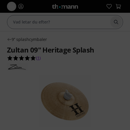
Börja 
9’’ splashcymbaler
Zultan 09" Heritage Splash
5.0 av 5 stjärnor från 1 kundbetyg
(
1
)