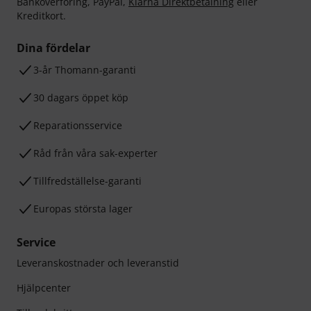
Banköverföring, PayPal,
Klarna Direktbetalning
eller
Kreditkort.
Dina fördelar
3-år Thomann-garanti
30 dagars öppet köp
Reparationsservice
Råd från våra sak-experter
Tillfredställelse-garanti
Europas största lager
Service
Leveranskostnader och leveranstid
Hjälpcenter