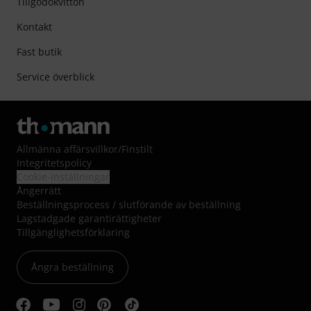
Tillgodokvitton
Kontakt
Fast butik
Service överblick
Allmänna affärsvillkor
/
Finstilt
Integritetspolicy
Cookie-inställningar
Ångerrätt
Beställningsprocess / slutförande av beställning
Lagstadgade garantirättigheter
Tillgänglighetsförklaring
Ångra beställning