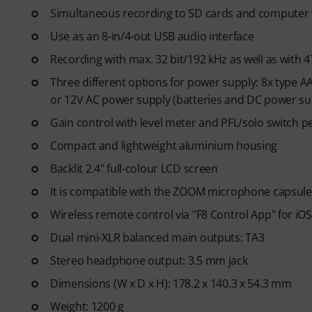
Simultaneous recording to SD cards and computer 
Use as an 8-in/4-out USB audio interface
Recording with max. 32 bit/192 kHz as well as with 
Three different options for power supply: 8x type A
or 12V AC power supply (batteries and DC power supp
Gain control with level meter and PFL/solo switch p
Compact and lightweight aluminium housing
Backlit 2.4" full-colour LCD screen
It is compatible with the ZOOM microphone capsule
Wireless remote control via "F8 Control App" for iO
Dual mini-XLR balanced main outputs: TA3
Stereo headphone output: 3.5 mm jack
Dimensions (W x D x H): 178.2 x 140.3 x 54.3 mm
Weight: 1200 g