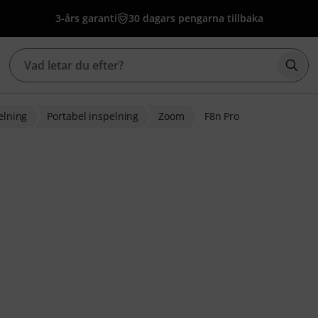
3-års garanti
30 dagars pengarna tillbaka
Börj
elning
Portabel inspelning
Zoom
F8n Pro