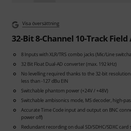
Visa översättning
32-Bit 8-Channel 10-Track Fiel
8 Inputs with XLR/TRS combo jacks (Mic/Line switcha
32 Bit Float Dual-AD converter (max. 192 kHz)
No levelling required thanks to the 32-bit resoluti
less than -127 dBu EIN
Switchable phantom power (+24V / +48V)
Switchable ambisonics mode, MS decoder, high-pass
Accurate Time Code input and output on BNC connec
power off)
Redundant recording on dual SD/SDHC/SDXC card sl