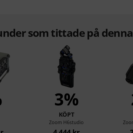
under som tittade på denn
%
3%
KÖPT
Zoom H6studio
Zoom
r
4 444 kr