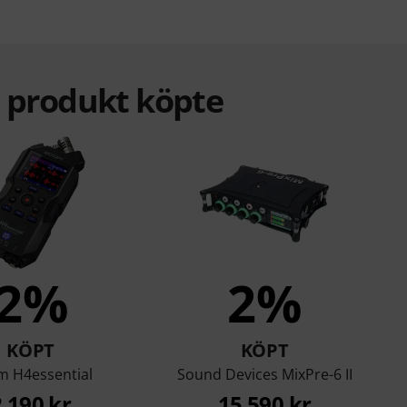
a produkt köpte
2%
2%
KÖPT
KÖPT
 H4essential
Sound Devices MixPre-6 II
2 190 kr
15 590 kr