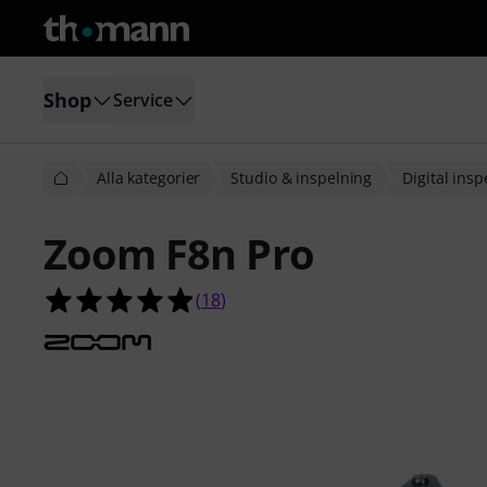
Shop
Service
Alla kategorier
Studio & inspelning
Digital insp
Zoom F8n Pro
4.9 av 5 stjärnor från 18 kundbetyg
(
18
)