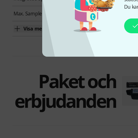
Du kan
Max. Sample Rate
192 kHz
Visa mer
Paket och
erbjudanden