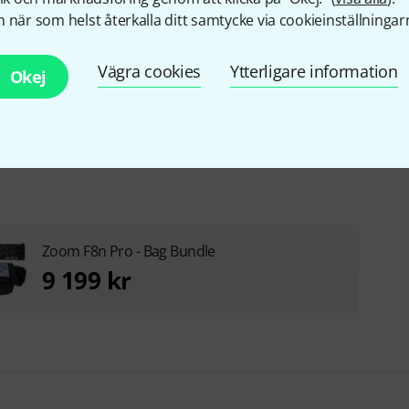
 när som helst återkalla ditt samtycke via cookieinställningar
Limiter
Yes
Vägra cookies
Ytterligare information
Okej
Zoom F8n Pro - Bag Bundle
9 199 kr