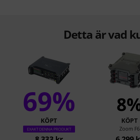
Detta är vad k
69%
8
KÖPT
KÖPT
Zoom F6
EXAKT DENNA PRODUKT
8 333 kr
6 299 k