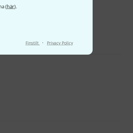
na (
här
).
·
Finstilt
Privacy Policy