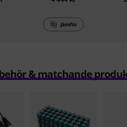
Jämför
llbehör & matchande produk