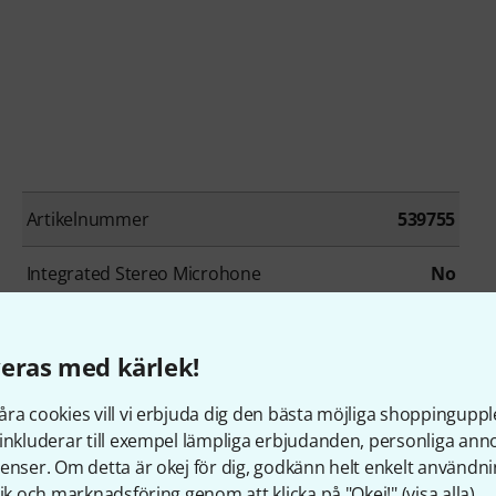
Artikelnummer
539755
Integrated Stereo Microhone
No
Microphone Inputs
8
eras med kärlek!
Line Inputs
8
ra cookies vill vi erbjuda dig den bästa möjliga shoppingupple
Headphone connection
Yes
inkluderar till exempel lämpliga erbjudanden, personliga an
enser. Om detta är okej för dig, godkänn helt enkelt användni
Resolution max.
32 bit
tik och marknadsföring genom att klicka på "Okej!" (
visa alla
).