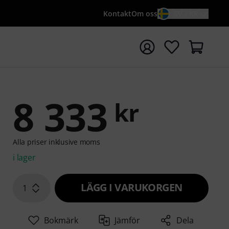
Kontakt
Om oss
SV / KR
a sökningen med söktermen {searchTerm}
8 333
kr
Alla priser inklusive moms
i lager
LÄGG I VARUKORGEN
1
Bokmärk
Jämför
Dela