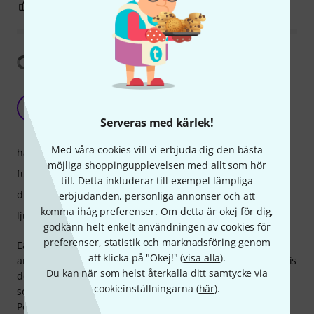
1
0
ANMÄL RECENSION
Visa översättning
Super compact and easy to use 4-channel USB
interface
D
Serveras med kärlek!
dav_sjc 22.06.2023
Med våra cookies vill vi erbjuda dig den bästa
hantverkskvalitet
möjliga shoppingupplevelsen med allt som hör
funktioner
till. Detta inkluderar till exempel lämpliga
drift
erbjudanden, personliga annonser och att
komma ihåg preferenser. Om detta är okej för dig,
ljud
godkänn helt enkelt användningen av cookies för
preferenser, statistik och marknadsföring genom
Easy to use and to carry along (I mean: really easy!). Tiny
att klicka på "Okej!" (
visa alla
).
and very light! The weight comes from using plastic, but this
Du kan när som helst återkalla ditt samtycke via
doesn't give that "cheap" feeling. If you are looking for
cookieinställningarna (
här
).
something portable and easy to use, then you got it.
Portability and ease of setting it up are its bests pros. It is