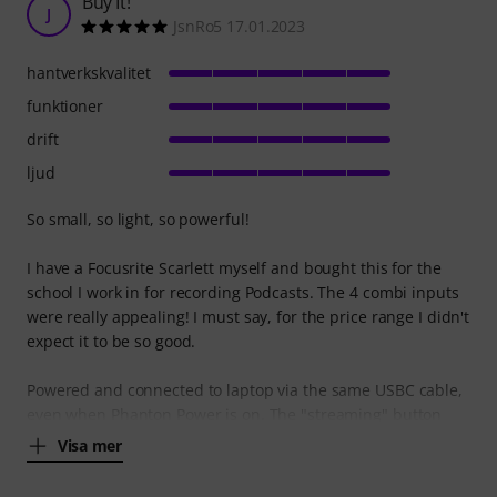
Buy It!
J
JsnRo5 17.01.2023
hantverkskvalitet
funktioner
drift
ljud
So small, so light, so powerful!
I have a Focusrite Scarlett myself and bought this for the
school I work in for recording Podcasts. The 4 combi inputs
were really appealing! I must say, for the price range I didn't
expect it to be so good.
Powered and connected to laptop via the same USBC cable,
even when Phanton Power is on. The "streaming" button
Visa mer