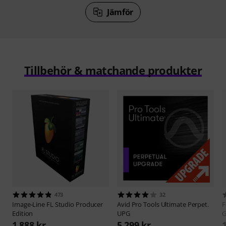
Jämför
Tillbehör & matchande produkter
473
32
Image-Line
FL Studio Producer
Avid
Pro Tools Ultimate Perpet.
F
Edition
UPG
G
1 888 kr
5 299 kr