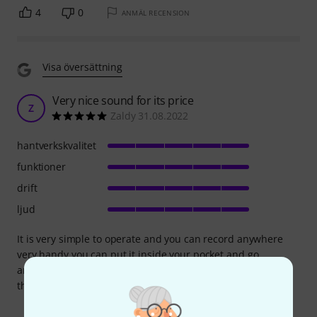
4
0
ANMÄL RECENSION
Visa översättning
Very nice sound for its price
Z
Zaldy 31.08.2022
hantverkskvalitet
funktioner
drift
ljud
It is very simple to operate and you can record anywhere
very handy you can put it inside your pocket and go
anywhere to record. No need for additional power supply
the cellphone can power up the interface. Good sound.