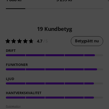
19
Kundbetyg
Betygsätt nu
4.7
/ 5
DRIFT
FUNKTIONER
LJUD
HANTVERKSKVALITET
Poängpolicy