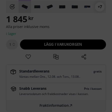
+7
1 845
kr
Alla priser inklusive moms
i lager
LÄGG I VARUKORGEN
1
Standardleverans
gratis
Väntas mellan
Ons., 12.08.
och
Tors., 13.08.
.
Snabb Leverans
Pris i kassan
Leveransdatum och fraktkostnader visas i kassan.
Fraktinformation