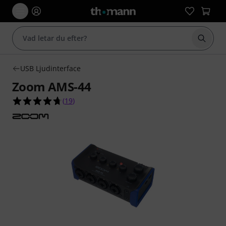
Börja 
USB Ljudinterface
Zoom AMS-44
4.7 av 5 stjärnor från 19 kundbetyg
(
19
)