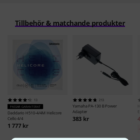
Tillbehör & matchande produkter
13
213
Yamaha
PA-130 B Power
H
PASSAR GARANTERAT
Adapter
E
Daddario
H510-4/4M Helicore
383 kr
Cello 4/4
1 777 kr