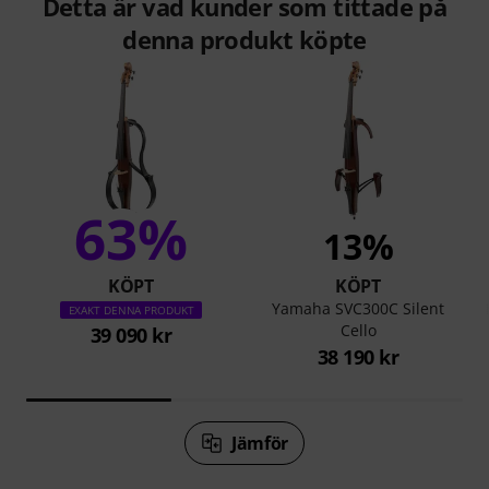
Detta är vad kunder som tittade på
denna produkt köpte
63%
13%
KÖPT
KÖPT
Yamaha SVC300C Silent
EXAKT DENNA PRODUKT
Cello
39 090 kr
38 190 kr
Jämför