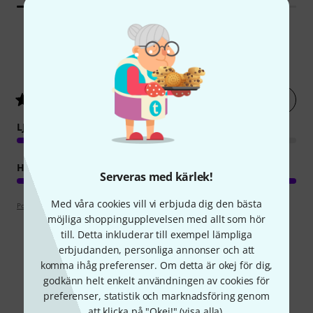
1
Kundbetyg
Betygsätt nu
5
/ 5
LJUD
HANTVERKSKVALITET
Serveras med kärlek!
Med våra cookies vill vi erbjuda dig den bästa
Poängpolicy
möjliga shoppingupplevelsen med allt som hör
till. Detta inkluderar till exempel lämpliga
erbjudanden, personliga annonser och att
komma ihåg preferenser. Om detta är okej för dig,
Visste du?
godkänn helt enkelt användningen av cookies för
preferenser, statistik och marknadsföring genom
att klicka på "Okej!" (
visa alla
).
Alla
Onlineguide