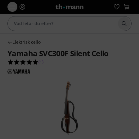
Börja 
Elektrisk cello
Yamaha SVC300F Silent Cello
5.0 av 5 stjärnor från 1 kundbetyg
(
1
)