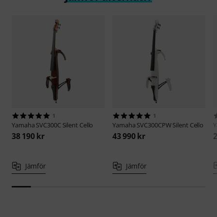
1
1
Yamaha
SVC300C Silent Cello
Yamaha
SVC300CPW Silent Cello
38 190 kr
43 990 kr
2
Jämför
Jämför