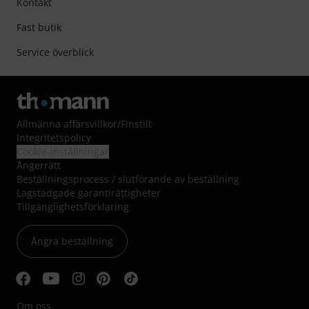
Kontakt
Fast butik
Service överblick
Allmänna affärsvillkor
/
Finstilt
Integritetspolicy
Cookie-inställningar
Ångerrätt
Beställningsprocess / slutförande av beställning
Lagstadgade garantirättigheter
Tillgänglighetsförklaring
Ångra beställning
Om oss