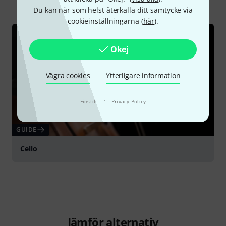
Du kan när som helst återkalla ditt samtycke via
cookieinställningarna (
här
).
Okej
Vägra cookies
Ytterligare information
·
Finstilt
Privacy Policy
GUIDE
Cello
Jämför alternativ