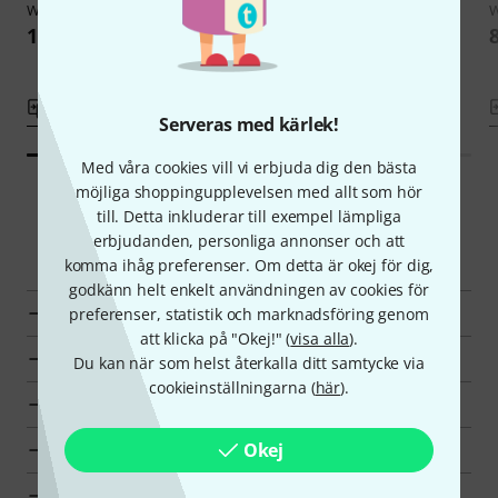
Wittner
Tuning Fork 442 Hz
Wittner
Tuning Fork 443 Hz
W
167 kr
155 kr
Jämför
Jämför
Serveras med kärlek!
Med våra cookies vill vi erbjuda dig den bästa
möjliga shoppingupplevelsen med allt som hör
till. Detta inkluderar till exempel lämpliga
Smart Navigator
erbjudanden, personliga annonser och att
komma ihåg preferenser. Om detta är okej för dig,
godkänn helt enkelt användningen av cookies för
Wittner Stämgaffel en överblick
preferenser, statistik och marknadsföring genom
att klicka på "Okej!" (
visa alla
).
till produktgrupp Stämgaffel
Du kan när som helst återkalla ditt samtycke via
cookieinställningarna (
här
).
till produktgrupp Meditation och musikterapi
Okej
till produktgrupp Klassiska instrument
visa tillverkarinformation för Wittner