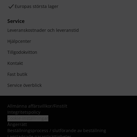
Europas största lager
Service
Leveranskostnader och leveranstid
Hjälpcenter
Tillgodokvitton
Kontakt
Fast butik
Service överblick
Allmänna affärsvillkor
/
Finstilt
Integritetspolicy
Cookie-inställningar
Ångerrätt
Beställningsprocess / slutförande av beställning
Lagstadgade garantirättigheter