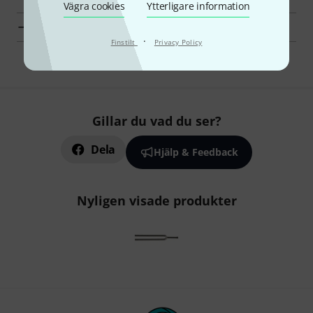
Vägra cookies
Ytterligare information
Wittner Klassiska instrument en överblick
·
Finstilt
Privacy Policy
Gillar du vad du ser?
Dela
Hjälp & Feedback
Nyligen visade produkter