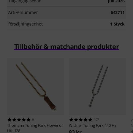
Tillgänglig sedan
Juli 2026
Artikelnummer
642711
försäljningsenhet
1 Styck
Tillbehör & matchande produkter
9
107
W
Thomann
Tuning Fork Flower of
Wittner
Tuning Fork 440 Hz
N
Life 128
83 kr