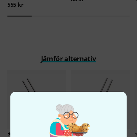
555 kr
Jämför alternativ
47
25