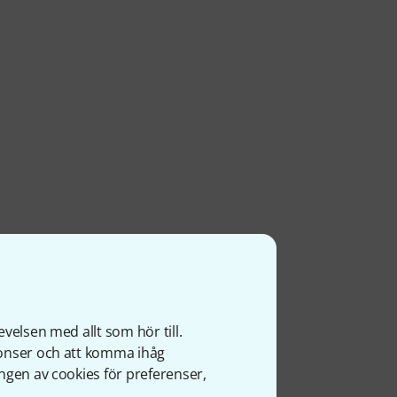
velsen med allt som hör till.
ter
nonser och att komma ihåg
ngen av cookies för preferenser,