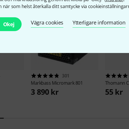
 när som helst återkalla ditt samtycke via cookieinställningar
Vägra cookies
Ytterligare information
Okej
8
301
Markbass
Micromark 801
Thomann
C
3 890 kr
55 kr