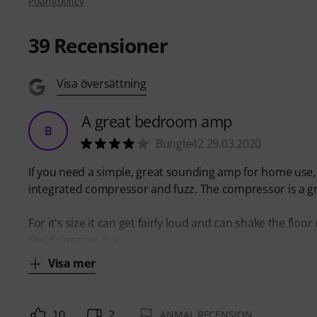
Poängpolicy
39
Recensioner
Visa översättning
A great bedroom amp
B
Bungle42 29.03.2020
If you need a simple, great sounding amp for home use, l
integrated compressor and fuzz. The compressor is a gr
For it's size it can get fairly loud and can shake the flo
the drummer is a
Visa mer
10
2
ANMÄL RECENSION