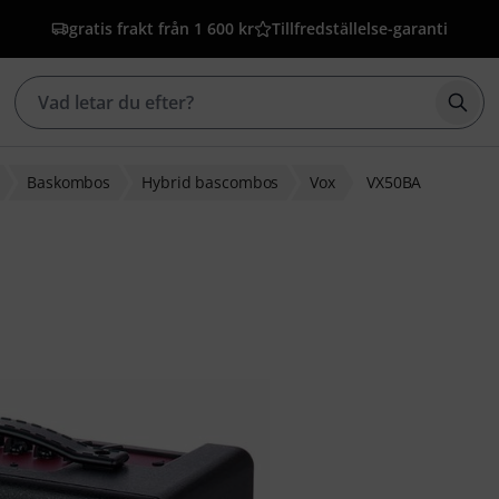
gratis frakt från 1 600 kr
Tillfredställelse-garanti
Börj
Baskombos
Hybrid bascombos
Vox
VX50BA