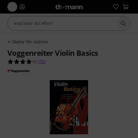
Börja 
Skolor för violiner
Voggenreiter Violin Basics
4.3 av 5 stjärnor från 72 kundbetyg
(
72
)