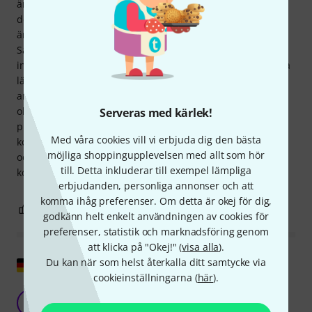
ämnen ingår också (t.ex. kvintcirkeln, skalor etc.). Man bör
dock inte förvänta sig för mycket teori här, vilket jag tycker
är lämpligt. Det finns andra böcker för det.
Sammanfattningsvis: En trevlig presentation som främst
inspirerar till en lust att öva och spela. Den är också ganska
lämplig för självlärda musiker, förutsatt att den inte
används som enda resurs, eftersom för mycket förblir
oklart. Den är förmodligen inte riktigt lämplig som ett
Serveras med kärlek!
primärt undervisningsmedel, utan snarare som ett
Med våra cookies vill vi erbjuda dig den bästa
komplement. Den medföljande CD-skivan är motiverande
möjliga shoppingupplevelsen med allt som hör
och hjälper oss att utveckla ett realistiskt musikaliskt
till. Detta inkluderar till exempel lämpliga
koncept.
erbjudanden, personliga annonser och att
komma ihåg preferenser. Om detta är okej för dig,
8
0
ANMÄL RECENSION
godkänn helt enkelt användningen av cookies för
preferenser, statistik och marknadsföring genom
att klicka på "Okej!" (
visa alla
).
Du kan när som helst återkalla ditt samtycke via
Visa original
cookieinställningarna (
här
).
Bra nybörjarbok
Ö
Ökolilli 29.09.2018