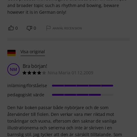
and broader topic such as rhythm and bowing, beware
however it is in German only!
0
0
ANMÄL RECENSION
Visa original
Bra början!
NM
Nina Maria 01.12.2009
inlärning/förståelse
pedagogiskt värde
Den här boken passar både nybörjare och de som
återvänder till fiolen. Den verkar vara mer riktad mot
tonåringar och vuxna, eftersom den saknar de vanliga
illustrationerna och serierna och inte är skriven i en
barnslig stil. Jag tycker att den är särskilt tilltalande. Som