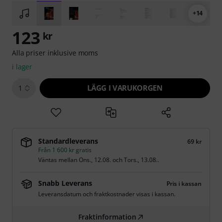
+14
123
kr
Alla priser inklusive moms
i lager
LÄGG I VARUKORGEN
1
Standardleverans
69 kr
Från 1 600 kr gratis
Väntas mellan
Ons., 12.08.
och
Tors., 13.08.
.
Snabb Leverans
Pris i kassan
Leveransdatum och fraktkostnader visas i kassan.
Fraktinformation