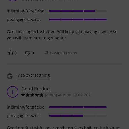
inlärning/förståelse
pedagogiskt värde
Good learing to be better. Will keep you playing a while so
you will learn how to get better
0
0
ANMÄL RECENSION
Visa översättning
Good Product
J
JamesGannon 12.02.2021
inlärning/förståelse
pedagogiskt värde
Good product with some good exercises both on technique