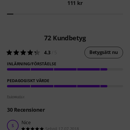
111 kr
72
Kundbetyg
Betygsätt nu
4.3
/ 5
INLÄRNING/FÖRSTÅELSE
PEDAGOGISKT VÄRDE
Poängpolicy
30
Recensioner
Nice
S
Sebpil 17.07.2018