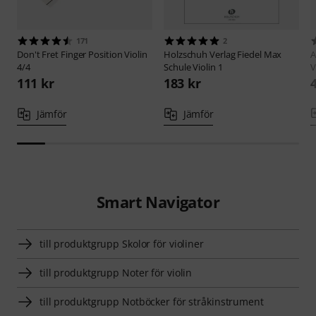
171
2
Don't Fret
Finger Position Violin
Holzschuh Verlag
Fiedel Max
A
4/4
Schule Violin 1
V
111 kr
183 kr
Jämför
Jämför
Smart Navigator
till produktgrupp Skolor för violiner
till produktgrupp Noter för violin
till produktgrupp Notböcker för stråkinstrument