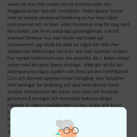
vuxen vill man helt enkelt inte se enorma noter och
färgglada bilder överallt. Innehållet: "Violin Basics" börjar
med en relativt detaljerad förklaring av hur man håller
instrumentet och stråken, vilket illustreras steg för steg med
flera bilder. Det finns också tips genomgående, som till
exempel förklarar hur man fäster axelstödet på
instrumentet. Jag skulle ha velat ha några fler eller mer
detaljerade förklaringar här (t.ex. hur man spänner stråken,
hur mycket kolofonium man ska använda, etc.). Boken börjar
sedan med att spela öppna strängar, vilket gör att du kan
ackompanjera några stycken som finns på den medföljande
CD:n och därmed uppleva initial framgång. Den fortsätter
med övningar för stråkning och spel med vänster hand.
Gradvis introduceras fler toner, som övas och förstärks
genom små övningar och mestadels bekanta sånger.
Följande är några musikstycken i G-dur, D-dur och A-dur,
som introducerar mindre innovationer som 3/4-takt och
legato-slurar. Bokens baksida innehåller grunderna i
musikteori (notvärden, rytm, taktarter etc.) som behövs för
att förstå övningarna och sångerna. Några ytterligare