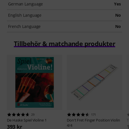
German Language
Yes
English Language
No
French Language
No
Tillbehör & matchande produkter
29
171
De Haske
Spiel Violine 1
Don't Fret
Finger Position Violin
4/4
393 kr