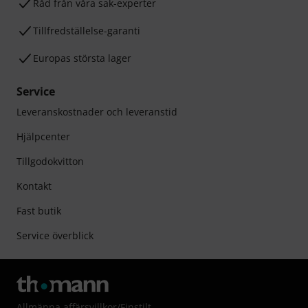
Råd från våra sak-experter
Tillfredställelse-garanti
Europas största lager
Service
Leveranskostnader och leveranstid
Hjälpcenter
Tillgodokvitton
Kontakt
Fast butik
Service överblick
Allmänna affärsvillkor
/
Finstilt