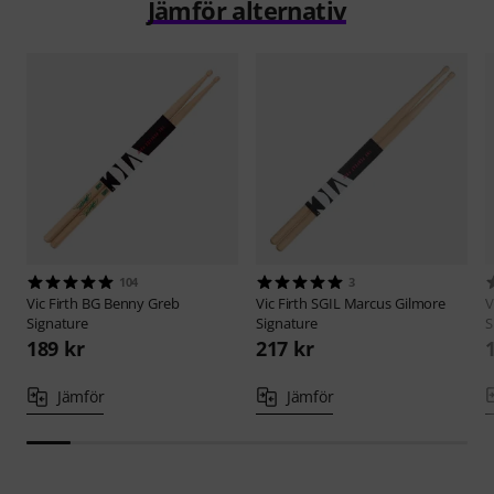
Jämför alternativ
104
3
Vic Firth
BG Benny Greb
Vic Firth
SGIL Marcus Gilmore
V
Signature
Signature
S
189 kr
217 kr
Jämför
Jämför