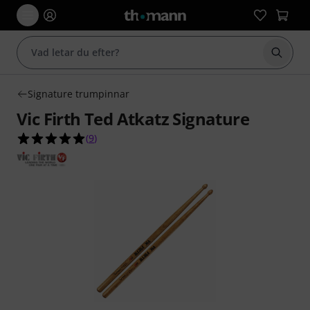
Börja 
Signature trumpinnar
Vic Firth Ted Atkatz Signature
5.0 av 5 stjärnor från 9 kundbetyg
(
9
)