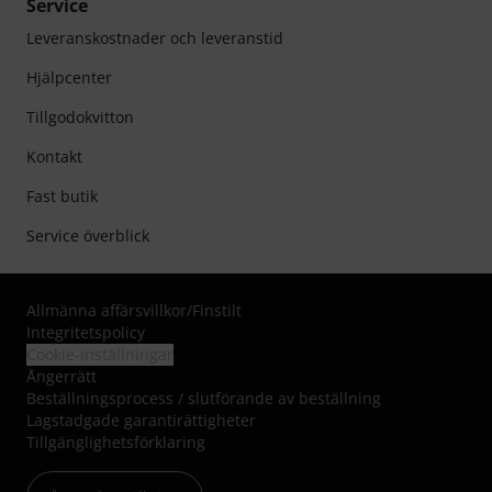
Service
Leveranskostnader och leveranstid
Hjälpcenter
Tillgodokvitton
Kontakt
Fast butik
Service överblick
Allmänna affärsvillkor
/
Finstilt
Integritetspolicy
Cookie-inställningar
Ångerrätt
Beställningsprocess / slutförande av beställning
Lagstadgade garantirättigheter
Tillgänglighetsförklaring