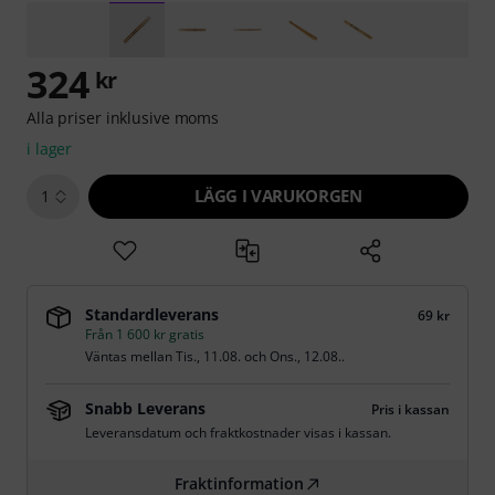
324
kr
Alla priser inklusive moms
i lager
LÄGG I VARUKORGEN
1
Standardleverans
69 kr
Från 1 600 kr gratis
Väntas mellan
Tis., 11.08.
och
Ons., 12.08.
.
Snabb Leverans
Pris i kassan
Leveransdatum och fraktkostnader visas i kassan.
Fraktinformation