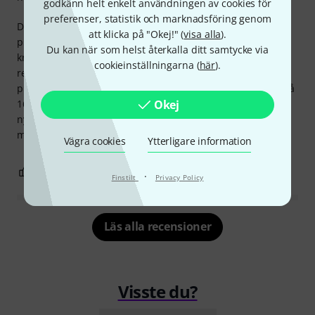
godkänn helt enkelt användningen av cookies för
preferenser, statistik och marknadsföring genom
Denna pinne är idealisk för orkesterbruk, eftersom den
att klicka på "Okej!" (
visa alla
).
producerar ett fylligt och rikt ljud utan att kräva överdriven
Du kan när som helst återkalla ditt samtycke via
kraft. Dessutom är jag imponerad av dess exceptionellt
cookieinställningarna (
här
).
responsiva känsla. Jag rekommenderar dock endast denna
pinne för högre passager, eftersom dess rejäla diameter på
Okej
16,7 mm snabbt kan bli för hög. Om ett mer delikat och
nyanserat ljud behövs rekommenderar jag därför en pinne
med en något mindre diameter.
Vägra cookies
Ytterligare information
0
0
ANMÄL RECENSION
·
Finstilt
Privacy Policy
Läs alla recensioner
Visste du?