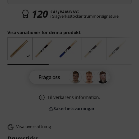
120
SÄLJRANKING
i Slagverksstockar trummor signature
Visa variationer för denna produkt
Fråga oss
Tillverkarens information.
Säkerhetsvarningar
Visa översättning
Drumsticks