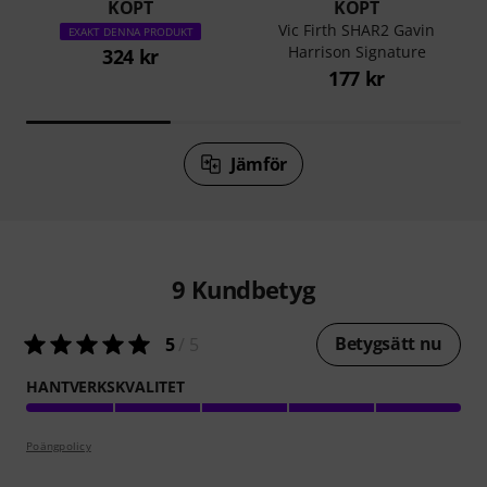
KÖPT
KÖPT
Vic Firth SHAR2 Gavin
EXAKT DENNA PRODUKT
Harrison Signature
324 kr
177 kr
Jämför
9
Kundbetyg
Betygsätt nu
5
/ 5
HANTVERKSKVALITET
Poängpolicy