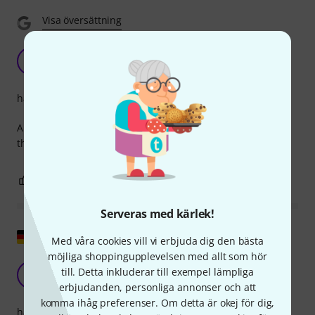
Visa översättning
A great stick
P
Pc122 12.04.2024
hantverkskvalitet
A very good stick, good sound in all aspects, the weight of
the stick is good for controlling the volume
0
0
ANMÄL RECENSION
Serveras med kärlek!
Visa original
Med våra cookies vill vi erbjuda dig den bästa
möjliga shoppingupplevelsen med allt som hör
Idealisk för högljudda orkesterpassager
till. Detta inkluderar till exempel lämpliga
L
LukSchwa 12.09.2018
erbjudanden, personliga annonser och att
komma ihåg preferenser. Om detta är okej för dig,
hantverkskvalitet