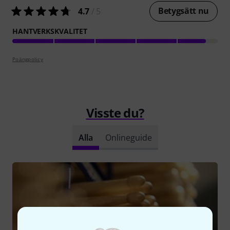
Betygsätt nu
4.7
/ 5
HANTVERKSKVALITET
Poängpolicy
Visste du?
Alla
Onlineguide