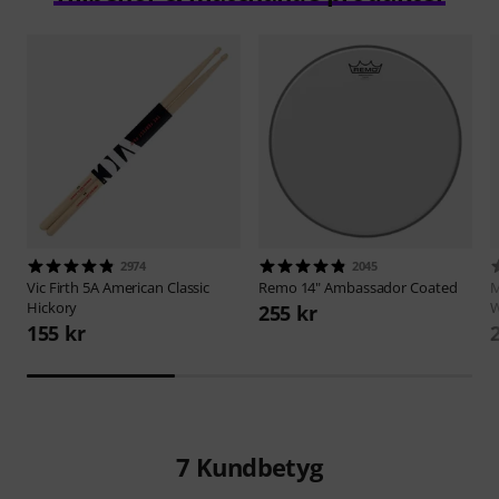
2974
2045
Vic Firth
5A American Classic
Remo
14" Ambassador Coated
M
Hickory
W
255 kr
155 kr
7
Kundbetyg