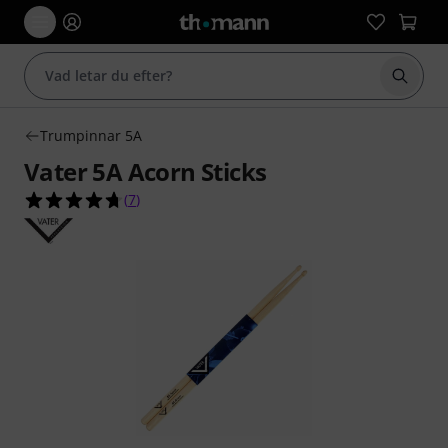
Börja 
Trumpinnar 5A
Vater 5A Acorn Sticks
4.7 av 5 stjärnor från 7 kundbetyg
(
7
)