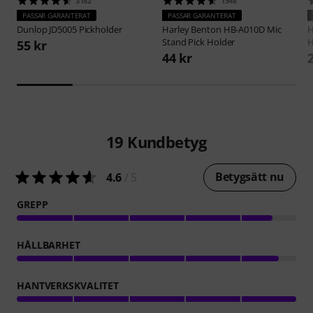
3182
1548
PASSAR GARANTERAT
PASSAR GARANTERAT
Dunlop
JD5005 Pickholder
Harley Benton
HB-A010D Mic
H
Stand Pick Holder
H
55 kr
44 kr
19
Kundbetyg
Betygsätt nu
4.6
/ 5
GREPP
HÅLLBARHET
HANTVERKSKVALITET