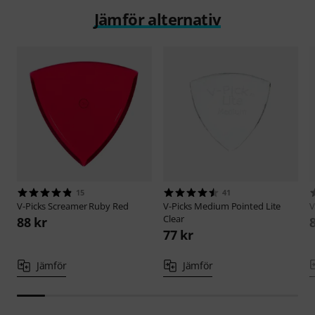
Jämför alternativ
15
41
V-Picks
Screamer Ruby Red
V-Picks
Medium Pointed Lite
V
Clear
88 kr
77 kr
Jämför
Jämför