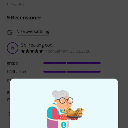
Poängpolicy
9
Recensioner
Visa översättning
So freaking cool
N
NeonSalmon 25.02.2026
grepp
hållbarhet
hantverkskvalitet
It's not FREAKISHLY big, though it is substantial enough for
you to have something to really hold onto.
0
0
ANMÄL RECENSION