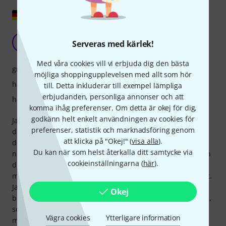
Visa original
Stabil och riktigt stor
J
Serveras med kärlek!
Jens256 04.02.2022
Med våra cookies vill vi erbjuda dig den bästa
grepp
möjliga shoppingupplevelsen med allt som hör
hållbarhet
till. Detta inkluderar till exempel lämpliga
erbjudanden, personliga annonser och att
hantverkskvalitet
komma ihåg preferenser. Om detta är okej för dig,
godkänn helt enkelt användningen av cookies för
Jag gillar generellt valen från V-Picks. Även denna. Du har
preferenser, statistik och marknadsföring genom
definitivt något i din hand. Med tanke på dess storlek är
att klicka på "Okej!" (
visa alla
).
den också ganska tjock och hård som en bräda. Du ska inte
Du kan när som helst återkalla ditt samtycke via
nödvändigtvis kasta den över rummet av frustration medan
cookieinställningarna (
här
).
du övar. Det kan lämna brister. Det är roligt att spela med,
men du kommer definitivt inte att kunna spela allt med det.
Jag tror att om det blir snabbt och tekniskt kommer det att
Okej
bli svårt att flytta den stora saken därefter. Den har tre tips,
som alla kan användas för att spela. På grund av detta och
Vägra cookies
Ytterligare information
materialet håller den väldigt länge. Jag har själv inte haft