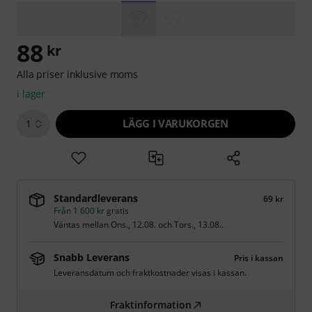
88
kr
Alla priser inklusive moms
i lager
LÄGG I VARUKORGEN
1
Standardleverans
69 kr
Från 1 600 kr gratis
Väntas mellan
Ons., 12.08.
och
Tors., 13.08.
.
Snabb Leverans
Pris i kassan
Leveransdatum och fraktkostnader visas i kassan.
Fraktinformation