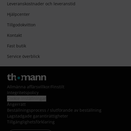
Leveranskostnader och leveranstid
Hjälpcenter
Tillgodokvitton
Kontakt
Fast butik
Service överblick
Allmänna affärsvillkor
/
Finstilt
Integritetspolicy
Cookie-inställningar
Ångerrätt
Beställningsprocess / slutförande av beställning
Lagstadgade garantirättigheter
Tillgänglighetsförklaring