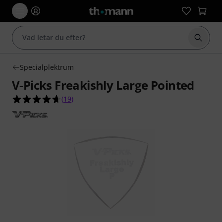
Börja 
Specialplektrum
V-Picks Freakishly Large Pointed
4.6 av 5 stjärnor från 19 kundbetyg
(
19
)