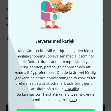
stabilitet
hantverkskvalitet
The boom arm connection to a stand is terrible. Doesn't lock
in position properly.
0
0
ANMÄL RECENSION
Serveras med kärlek!
Med våra cookies vill vi erbjuda dig den bästa
möjliga shoppingupplevelsen med allt som hör
Läs alla recensioner
till. Detta inkluderar till exempel lämpliga
erbjudanden, personliga annonser och att
komma ihåg preferenser. Om detta är okej för dig,
godkänn helt enkelt användningen av cookies för
Visste du?
preferenser, statistik och marknadsföring genom
att klicka på "Okej!" (
visa alla
).
Alla
Nedladdningar
Du kan när som helst återkalla ditt samtycke via
cookieinställningarna (
här
).