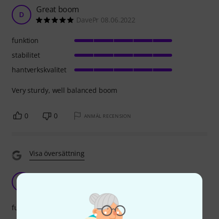
Great boom
D
DavePr 08.06.2022
funktion
stabilitet
hantverkskvalitet
Very sturdy, well balanced boom
0
0
ANMÄL RECENSION
Visa översättning
Not good
E
Eeeaks 03.06.2026
funktion