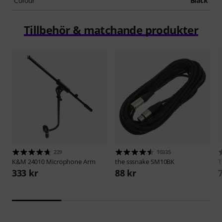
Colour
Black
Tillbehör & matchande produkter
229
10335
K&M
24010 Microphone Arm
the sssnake
SM10BK
333 kr
88 kr