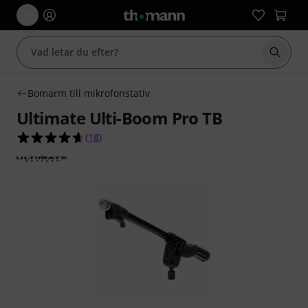
Börja 
Bomarm till mikrofonstativ
Ultimate Ulti-Boom Pro TB
4.7 av 5 stjärnor från 18 kundbetyg
(
18
)