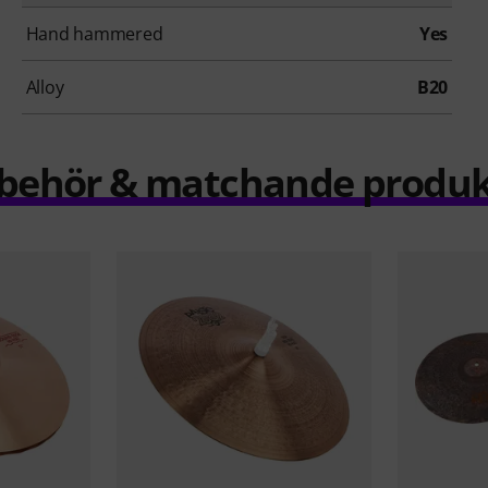
Hand hammered
Yes
Alloy
B20
llbehör & matchande produk