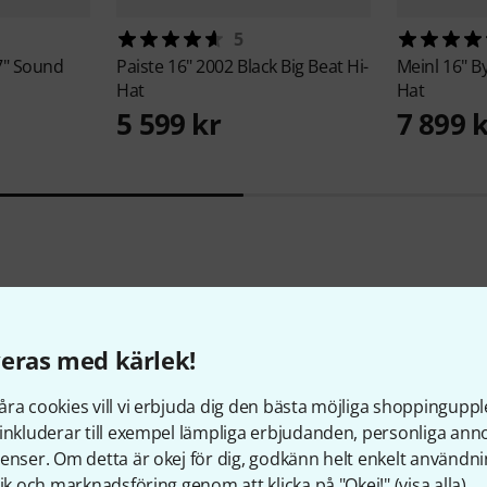
5
7" Sound
Paiste
16" 2002 Black Big Beat Hi-
Meinl
16" B
Hat
Hat
5 599 kr
7 899 
eras med kärlek!
Jämför alternativ
ra cookies vill vi erbjuda dig den bästa möjliga shoppingupple
inkluderar till exempel lämpliga erbjudanden, personliga an
enser. Om detta är okej för dig, godkänn helt enkelt användni
tik och marknadsföring genom att klicka på "Okej!" (
visa alla
).