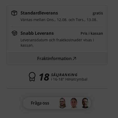
Standardleverans
gratis
Väntas mellan
Ons., 12.08.
och
Tors., 13.08.
.
Snabb Leverans
Pris i kassan
Leveransdatum och fraktkostnader visas i
kassan.
Fraktinformation
18
SÄLJRANKING
i 16-18" HiHatcymbal
Fråga oss