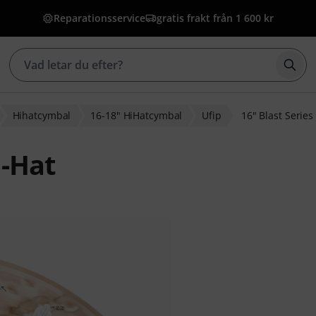
Reparationsservice
gratis frakt från 1 600 kr
Börj
Hihatcymbal
16-18" HiHatcymbal
Ufip
16" Blast Series
i-Hat