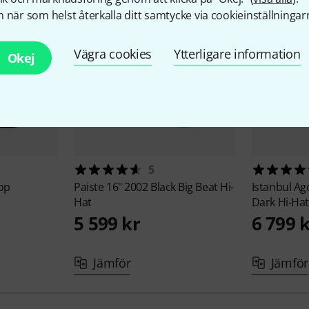
 när som helst återkalla ditt samtycke via cookieinställningar
Vägra cookies
Ytterligare information
Okej
5
op
Paiste
16" 2002 Black Big Beat Hi-
Istanbul A
Hat
Dark Hi-Hat
5 599 kr
6 799 
Jämför
Jämför