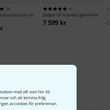
10
3
yzance Extra Dry Hi-
Zildjian
16" K-Series Light Hi-Hat
M
7 599 kr
6
kr
velsen med allt som hör till.
nonser och att komma ihåg
ngen av cookies för preferenser,