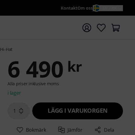
Kontakt
Om oss
SV / KR
a sökningen med söktermen {searchTerm}
 Hi-Hat
6 490
kr
Alla priser inklusive moms
i lager
LÄGG I VARUKORGEN
1
Bokmärk
Jämför
Dela