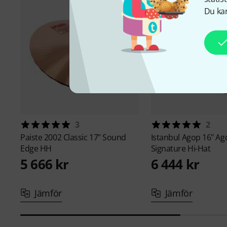
Du kan
3
2
Paiste
2002 Classic 17" Sound
Istanbul Agop
16" Ag
Edge HH
Signature Hi-Hat
5 666 kr
6 444 kr
Jämför
Jämför