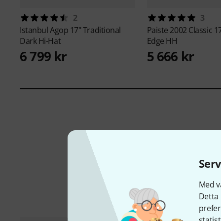
2
3
Istanbul Agop
17" Traditional
Paiste
2002 Classic 1
Dark Hi-Hat
Edge HH
6 799 kr
5 666 kr
Serv
Med vå
Detta 
prefer
statis