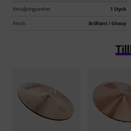
försäljningsenhet
1 Styck
Finish
Brilliant / Glossy
Ti