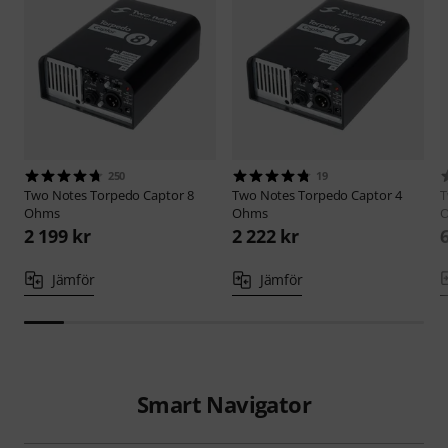
250
19
Two Notes
Torpedo Captor 8
Two Notes
Torpedo Captor 4
T
Ohms
Ohms
2 199 kr
2 222 kr
Jämför
Jämför
Smart Navigator