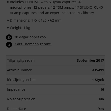
Includes GENOME with 5 DynIR captures, 40
microphones, 12 pedals, 12 TSM amps, 17 STUDIO FX, 40
AI amp captures and an expert-selected RIG library
Dimensions: 175 x 126 x 62 mm
Weight: 1 kg
30 dagar öppet köp
30
3 års Thomann garanti
3
Tillgänglig sedan
September 2017
Artikelnummer
415491
försäljningsenhet
1 Styck
Impedance
16
Noise Supression
No
DI Interface
Yes