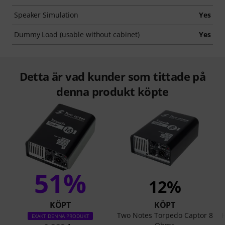
Speaker Simulation
Yes
Dummy Load (usable without cabinet)
Yes
Detta är vad kunder som tittade på
denna produkt köpte
51%
12%
KÖPT
KÖPT
Two Notes Torpedo Captor 8
EXAKT DENNA PRODUKT