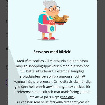
recording. While the classic gain channel was passable, the
ultra gain channel sounded horrendous and was basically
unusable for home recording.
The Two Notes Captor completely opened up my amp and I
could finally hear what it was capable of. The classic
Visa mer
4
1
ANMÄL RECENSION
Serveras med kärlek!
Med våra cookies vill vi erbjuda dig den bästa
möjliga shoppingupplevelsen med allt som hör
Visa översättning
till. Detta inkluderar till exempel lämpliga
erbjudanden, personliga annonser och att
Bedroom tones have never been easier or
komma ihåg preferenser. Om detta är okej för dig,
better
P
godkänn helt enkelt användningen av cookies för
Pohorc 21.11.2024
preferenser, statistik och marknadsföring genom
I live in an apartment building where gig volumes are a no-
att klicka på "Okej!" (
visa alla
).
no. So my big and small tube amps were sad and lonely. I
Du kan när som helst återkalla ditt samtycke via