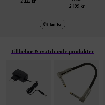
Ohms
2 333 kr
2 199 kr
Jämför
Tillbehör & matchande produkter