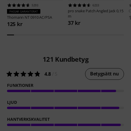
5293
6233
pro snake
Patch Angled Jack 0,15
C
PASSAR GARANTERAT
m
Thomann
NT 0910 AC/PSA
37 kr
125 kr
121
Kundbetyg
Betygsätt nu
4.8
/ 5
FUNKTIONER
LJUD
HANTVERKSKVALITET