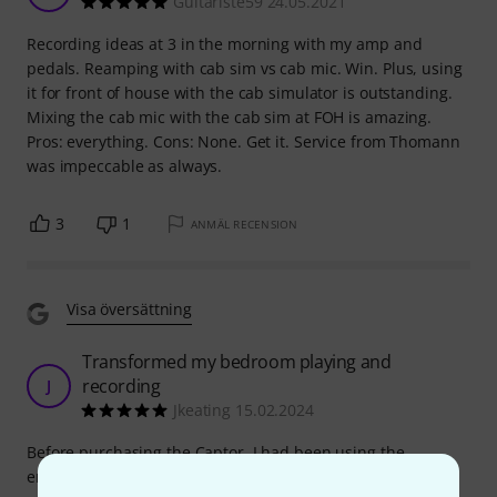
Guitariste59 24.05.2021
Recording ideas at 3 in the morning with my amp and
pedals. Reamping with cab sim vs cab mic. Win. Plus, using
it for front of house with the cab simulator is outstanding.
Mixing the cab mic with the cab sim at FOH is amazing.
Pros: everything. Cons: None. Get it. Service from Thomann
was impeccable as always.
3
1
ANMÄL RECENSION
Visa översättning
Transformed my bedroom playing and
recording
J
Jkeating 15.02.2024
Before purchasing the Captor, I had been using the
emulated out feature of my Marshall DSL20CR for home