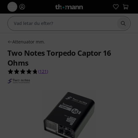
Börja 
Attenuator mm.
Two Notes Torpedo Captor 16
Ohms
4.8 av 5 stjärnor från 121 kundbetyg
(
121
)