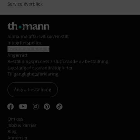
Service överblick
Allmänna affärsvillkor
/
Finstilt
Integritetspolicy
Cookie-inställningar
Ångerrätt
Beställningsprocess / slutförande av beställning
Lagstadgade garantirättigheter
Tillgänglighetsförklaring
Ångra beställning
Om oss
Jobb & karriär
Blog
Annonser