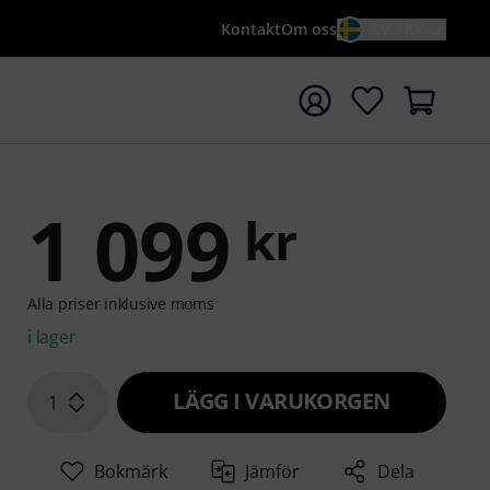
Kontakt
Om oss
SV / KR
a sökningen med söktermen {searchTerm}
1 099
kr
Alla priser inklusive moms
i lager
LÄGG I VARUKORGEN
1
Bokmärk
Jämför
Dela