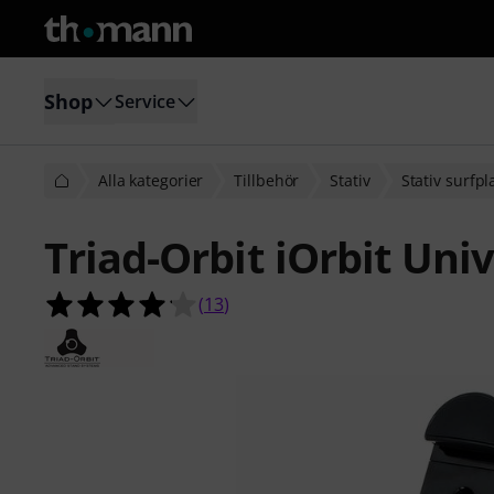
Shop
Service
Alla kategorier
Tillbehör
Stativ
Stativ surfpl
Triad-Orbit iOrbit Uni
4.2 av 5 stjärnor från 13 kundbetyg
(
13
)