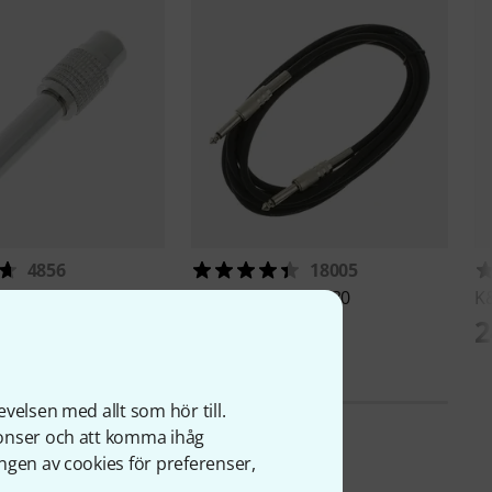
4856
18005
e
1820 Adapter
the sssnake
IPP1030
K
39 kr
2
velsen med allt som hör till.
nonser och att komma ihåg
ngen av cookies för preferenser,