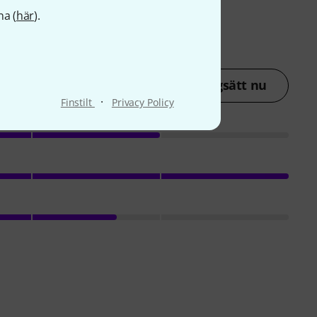
na (
här
).
Betygsätt nu
·
Finstilt
Privacy Policy