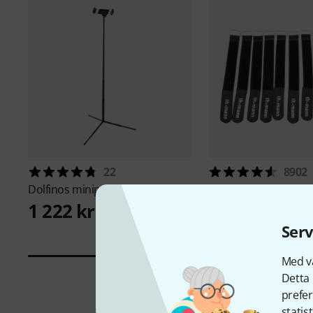
22
8902
Dolfinos
miniput Digital Set
Thomann
V2020 Blac
1 222 kr
79 kr
Serv
Med vå
Detta 
prefer
statis