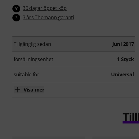
30 dagar öppet köp
30
3 års Thomann garanti
3
Tillgänglig sedan
Juni 2017
försäljningsenhet
1 Styck
suitable for
Universal
Visa mer
Ti