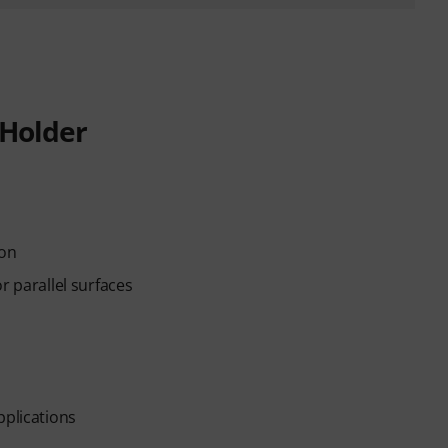
 Holder
ion
r parallel surfaces
pplications