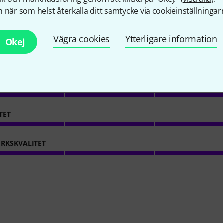
 när som helst återkalla ditt samtycke via cookieinställningar
13
Kundbetyg
Vägra cookies
Ytterligare information
Okej
4.2
/ 5
ION
TET
RKSKVALITET