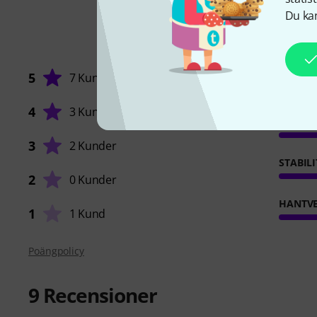
Du kan
5
7 Kunder
4
3 Kunder
FUNKT
3
2 Kunder
STABILI
2
0 Kunder
HANTVE
1
1 Kund
Poängpolicy
9
Recensioner