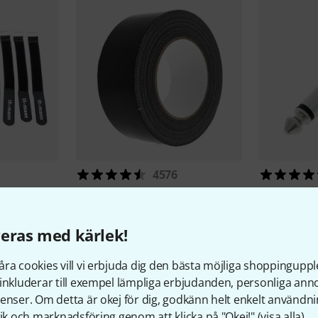
4576
k 10 Pack
Stairville
Stage Tape 400BK
the sssnak
49 kr
8,90 kr
eras med kärlek!
ra cookies vill vi erbjuda dig den bästa möjliga shoppingupple
inkluderar till exempel lämpliga erbjudanden, personliga an
enser. Om detta är okej för dig, godkänn helt enkelt användni
tik och marknadsföring genom att klicka på "Okej!" (
visa alla
).