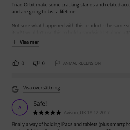
Triad-Orbit make some cracking stands and related acces
and are going to last a lifetime.
Not sure what happened with this product - the same soli
iPad! I wouldn't use this to hold a sandwich let alone a 
Visa mer
0
0
ANMÄL RECENSION
Visa översättning
Safe!
A
Avison_UK 18.12.2017
Finally a way of holding iPads and tablets (plus smartphon