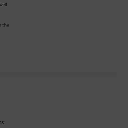
well
s the
as