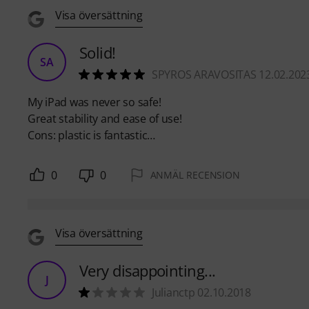
Visa översättning
Solid!
SA
SPYROS ARAVOSITAS 12.02.202
My iPad was never so safe!
Great stability and ease of use!
Cons: plastic is fantastic…
0
0
ANMÄL RECENSION
Visa översättning
Very disappointing...
J
Julianctp 02.10.2018