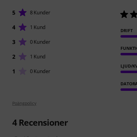
5
8 Kunder
4
1 Kund
DRIFT
3
0 Kunder
FUNKTI
2
1 Kund
LJUD/K
1
0 Kunder
DATOR
Poängpolicy
4
Recensioner