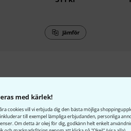
Jämför
llbehör & matchande produk
eras med kärlek!
ra cookies vill vi erbjuda dig den bästa möjliga shoppingupple
inkluderar till exempel lämpliga erbjudanden, personliga an
enser. Om detta är okej för dig, godkänn helt enkelt användni
tik och marknadsföring genom att klicka på "Okej!" (
visa alla
).