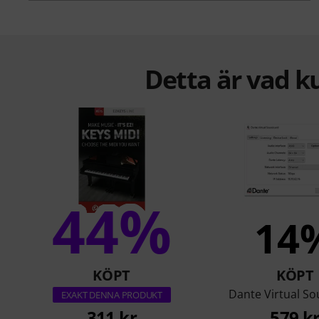
Detta är vad k
44%
14
KÖPT
KÖPT
Dante Virtual S
EXAKT DENNA PRODUKT
311 kr
579 k