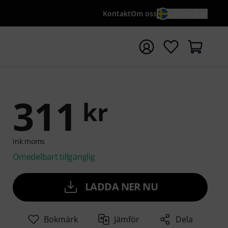
Kontakt
Om oss
SV / KR
a sökningen med söktermen {searchTerm}
311
kr
ink moms
Omedelbart tillgänglig
LADDA NER NU
Bokmärk
Jämför
Dela