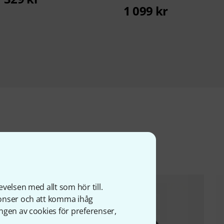
1 099 kr
ter
velsen med allt som hör till.
nonser och att komma ihåg
ngen av cookies för preferenser,