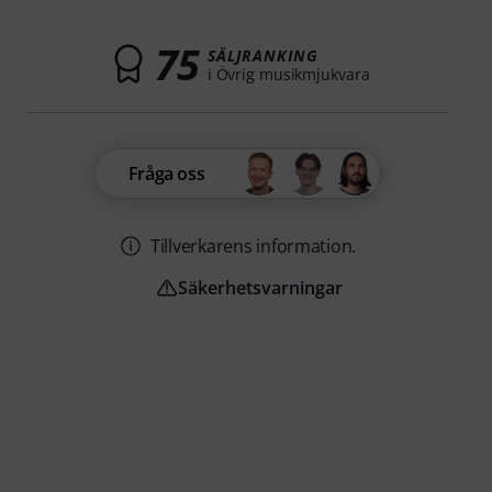
75
SÄLJRANKING
i Övrig musikmjukvara
Fråga oss
Tillverkarens information.
Säkerhetsvarningar