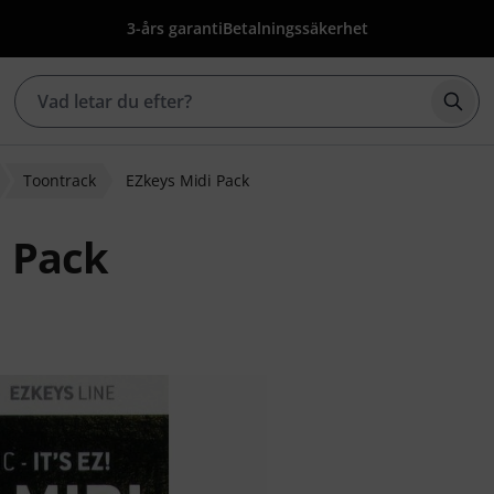
3-års garanti
Betalningssäkerhet
Börj
Toontrack
EZkeys Midi Pack
i Pack