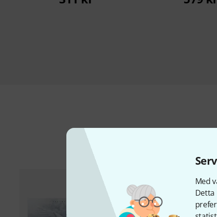
Ti
Serv
Med vå
Detta 
prefer
statis