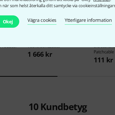
 när som helst återkalla ditt samtycke via cookieinställningar
Vägra cookies
Ytterligare information
Okej
103
 Producer
Toontrack
EZbass
the sssnak
Patchcable
1 666 kr
111 kr
10
Kundbetyg