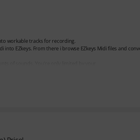
nto workable tracks for recording.
idi into EZkeys. From there i browse EZkeys Midi files and conv
nts of sounds. You're only limited by your
) Price!