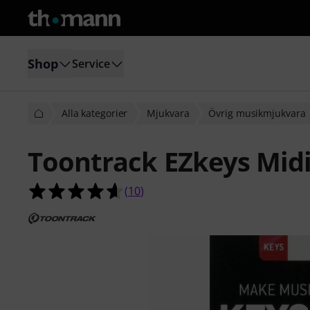
Shop
Service
Alla kategorier
Mjukvara
Övrig musikmjukvara
Toontrack EZkeys Mid
4.6 av 5 stjärnor från 10 kundbetyg
(
10
)