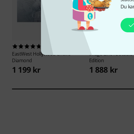
Du kan
28
473
EastWest
Hollywood Choirs
Image-Line
FL Studio
Diamond
Edition
1 199 kr
1 888 kr