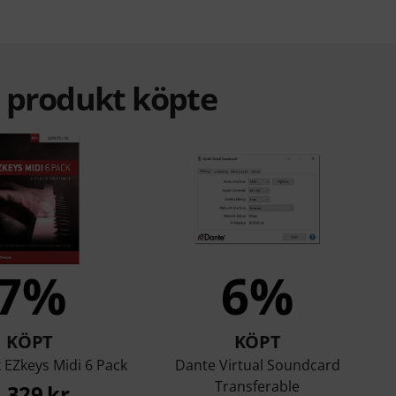
a produkt köpte
7%
6%
KÖPT
KÖPT
 EZkeys Midi 6 Pack
Dante Virtual Soundcard
Transferable
1 329 kr