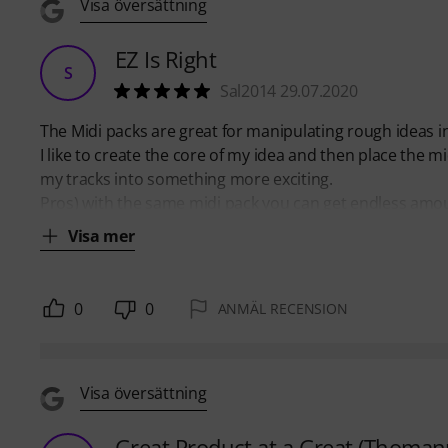
Visa översättning
EZ Is Right
S
Sal2014 29.07.2020
The Midi packs are great for manipulating rough ideas i
I like to create the core of my idea and then place the m
my tracks into something more exciting.
Pros) with the same midi pack you can get endless amou
Visa mer
0
0
ANMÄL RECENSION
Visa översättning
Great Product at a Great (Thomann