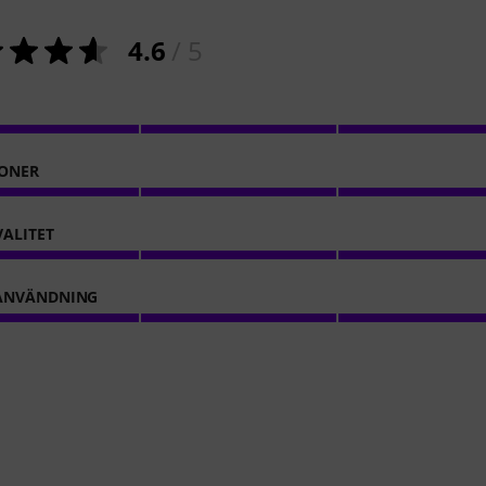
4.6
/ 5
ONER
VALITET
ANVÄNDNING