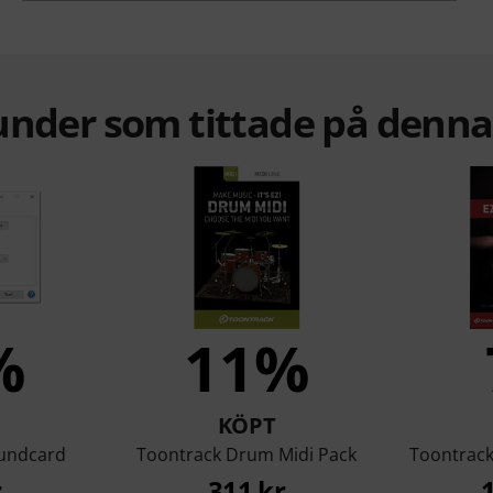
under som tittade på denn
%
11%
KÖPT
oundcard
Toontrack Drum Midi Pack
Toontrack
r
311 kr