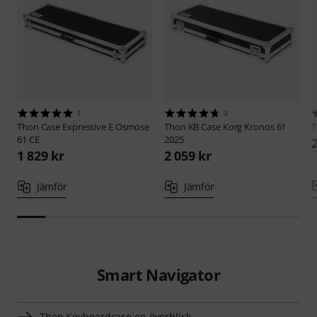
1
3
Thon
Case Expressive E Osmose
Thon
KB Case Korg Kronos 61
61 CE
2025
1 829 kr
2 059 kr
Jämför
Jämför
Smart Navigator
Thon Keyboardcase en överblick