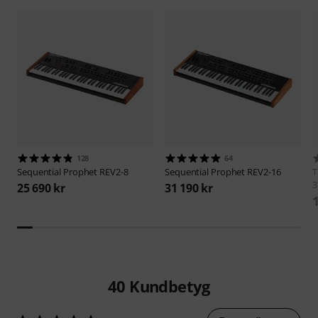
128
64
Sequential
Prophet REV2-8
Sequential
Prophet REV2-16
3
25 690 kr
31 190 kr
40
Kundbetyg