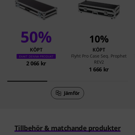
50%
10%
KÖPT
KÖPT
Flyht Pro Case Seq. Prophet
EXAKT DENNA PRODUKT
REV2
2 066 kr
1 666 kr
Jämför
Tillbehör & matchande produkter