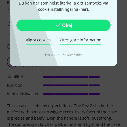
But most importantly I'm confident this will keep my Rev2
Du kan när som helst återkalla ditt samtycke via
safe.
cookieinställningarna (
här
).
0
0
ANMÄL RECENSION
Okej
Vägra cookies
Ytterligare information
Visa översättning
·
Finstilt
Privacy Policy
Built Like a Tank
N
Nanotomic 25.03.2025
stabilitet
funktion
hantverkskvalitet
This case exceeds my expectations. The Rev 2 sits in there,
perfect with almost no wiggle room. Every facet of the case
is precise and beefy. Even the handle is soft, but strong.
The compression latches walk in nice and tight and the case