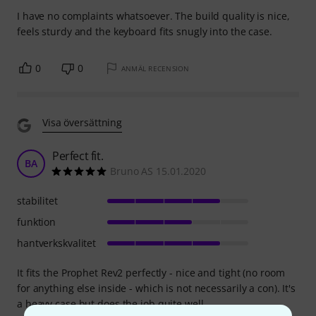
I have no complaints whatsoever. The build quality is nice,
feels sturdy and the keyboard fits snugly into the case.
0
0
ANMÄL RECENSION
Visa översättning
Perfect fit.
BA
Bruno AS 15.01.2020
stabilitet
funktion
hantverkskvalitet
It fits the Prophet Rev2 perfectly - nice and tight (no room
for anything else inside - which is not necessarily a con). It's
a heavy case but does the job quite well.