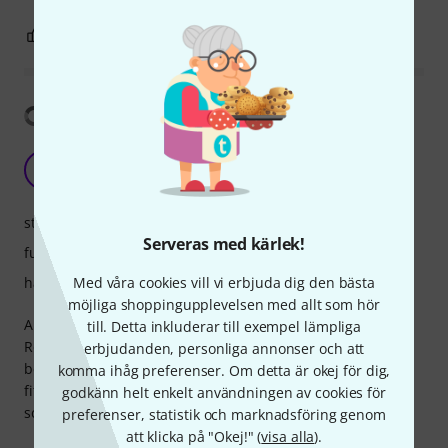
0
0
ANMÄL RECENSION
Visa översättning
Just what I was looking for
SC
Steve Colacurcio 02.12.2019
stabilitet
Serveras med kärlek!
funktion
hantverkskvalitet
Med våra cookies vill vi erbjuda dig den bästa
möjliga shoppingupplevelsen med allt som hör
A sturdy, robust and pretty lightweight case that fits my
till. Detta inkluderar till exempel lämpliga
Rev2 perfectly. I knocked off 1 star because it would have
erbjudanden, personliga annonser och att
been nice to have a bit of extra space for cables -- even
komma ihåg preferenser. Om detta är okej för dig,
fitting the power cable in I'm a bit scared I'm going to
godkänn helt enkelt användningen av cookies för
scratch the synth.
preferenser, statistik och marknadsföring genom
att klicka på "Okej!" (
visa alla
).