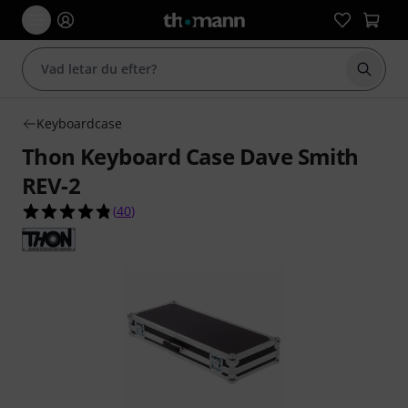
Börja 
Keyboardcase
Thon Keyboard Case Dave Smith
REV-2
4.8 av 5 stjärnor från 40 kundbetyg
(
40
)