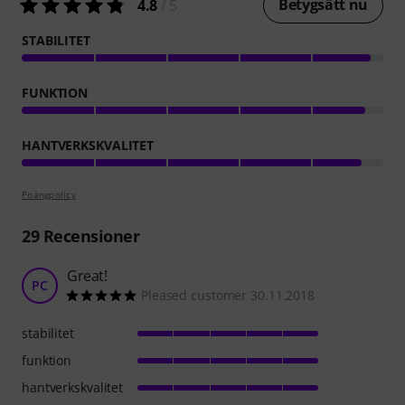
Betygsätt nu
4.8
/ 5
STABILITET
FUNKTION
HANTVERKSKVALITET
Poängpolicy
29
Recensioner
Great!
PC
Pleased customer 30.11.2018
stabilitet
funktion
hantverkskvalitet