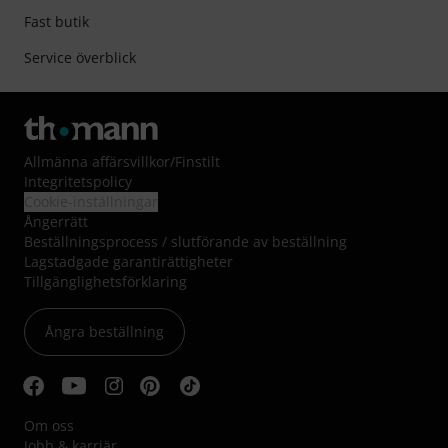
Fast butik
Service överblick
Allmänna affärsvillkor
/
Finstilt
Integritetspolicy
Cookie-inställningar
Ångerrätt
Beställningsprocess / slutförande av beställning
Lagstadgade garantirättigheter
Tillgänglighetsförklaring
Ångra beställning
Om oss
Jobb & karriär