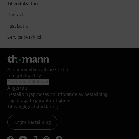
Tillgodokvitton
Kontakt
Fast butik
Service överblick
Allmänna affärsvillkor
/
Finstilt
Integritetspolicy
Cookie-inställningar
Ångerrätt
Beställningsprocess / slutförande av beställning
Lagstadgade garantirättigheter
Tillgänglighetsförklaring
Ångra beställning