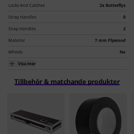
Locks And Catches
2x Butterflys
Strap Handles
0
Snap Handles
2
Material
7 mm Plywood
Wheels
No
Visa mer
Tillbehör & matchande produkter