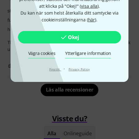
att klicka på "Okej!" (
visa alla
).
stabilitet
Du kan när som helst återkalla ditt samtycke via
cookieinställningarna (
här
).
funktion
hantverkskvalitet
Okej
There is no space for sustain pedal. Need every time to pick
up it separately and sometimes we forgot..
Vägra cookies
Ytterligare information
0
1
ANMÄL RECENSION
·
Finstilt
Privacy Policy
Läs alla recensioner
Visste du?
Alla
Onlineguide