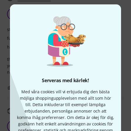
great case. does its job
T
thud 12.07.2022
stabilitet
funktion
hantverkskvalitet
this ATA case does exactly what it is supposed to: protects
your instrument. it is sturdy to the touch and the wood is
not flimsy. recommended for anyone with a nord 88
Serveras med kärlek!
0
0
ANMÄL RECENSION
Med våra cookies vill vi erbjuda dig den bästa
möjliga shoppingupplevelsen med allt som hör
till. Detta inkluderar till exempel lämpliga
Visa översättning
erbjudanden, personliga annonser och att
komma ihåg preferenser. Om detta är okej för dig,
godkänn helt enkelt användningen av cookies för
S
SSGPRO 08.04.2019
preferenser, statistik och marknadsföring genom