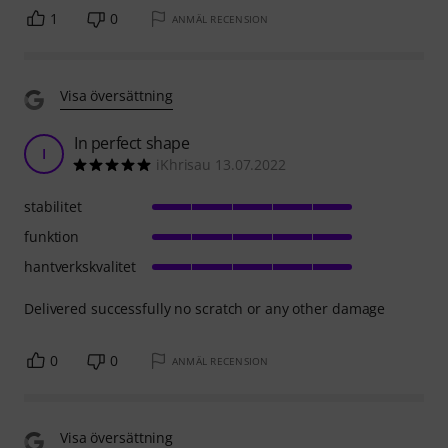
1
0
ANMÄL RECENSION
Visa översättning
In perfect shape
I
iKhrisau 13.07.2022
stabilitet
funktion
hantverkskvalitet
Delivered successfully no scratch or any other damage
0
0
ANMÄL RECENSION
Visa översättning