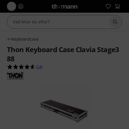
Börja 
Keyboardcase
Thon Keyboard Case Clavia Stage3
88
4.6 av 5 stjärnor från 24 kundbetyg
(
24
)