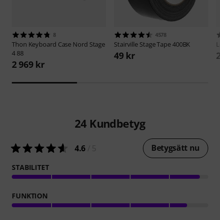
8
4578
Thon
Keyboard Case Nord Stage
Stairville
Stage Tape 400BK
L
4 88
49 kr
2 969 kr
24
Kundbetyg
Betygsätt nu
4.6
/ 5
STABILITET
FUNKTION