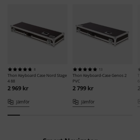
8
13
Thon
Keyboard Case Nord Stage
Thon
Keyboard-Case Genos 2
4 88
PVC
6
2 969 kr
2 799 kr
Jämför
Jämför