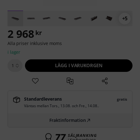
+5
2 968
kr
Alla priser inklusive moms
i lager
LÄGG I VARUKORGEN
1
Standardleverans
gratis
Väntas mellan
Tors., 13.08.
och
Fre., 14.08.
.
Fraktinformation
77
SÄLJRANKING
i Keyboardcase