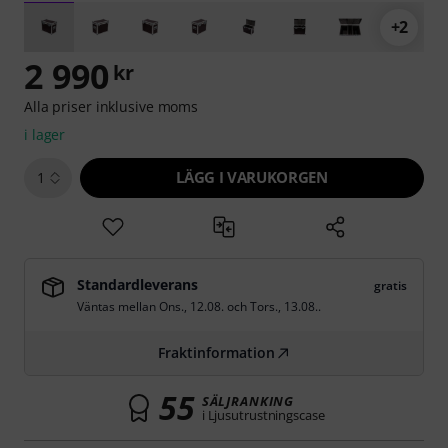
+2
2 990
kr
Alla priser inklusive moms
i lager
LÄGG I VARUKORGEN
1
Standardleverans
gratis
Väntas mellan
Ons., 12.08.
och
Tors., 13.08.
.
Fraktinformation
55
SÄLJRANKING
i Ljusutrustningscase