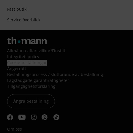
Fast butik
Service överblick
Allmänna affärsvillkor
/
Finstilt
Integritetspolicy
Cookie-inställningar
Ångerrätt
Beställningsprocess / slutförande av beställning
Lagstadgade garantirättigheter
Tillgänglighetsförklaring
Ångra beställning
Om oss