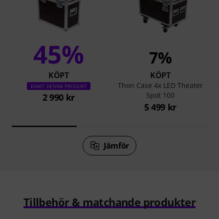
45%
7%
KÖPT
KÖPT
Thon Case 4x LED Theater
EXAKT DENNA PRODUKT
Spot 100
2 990 kr
5 499 kr
Jämför
Tillbehör & matchande produkter