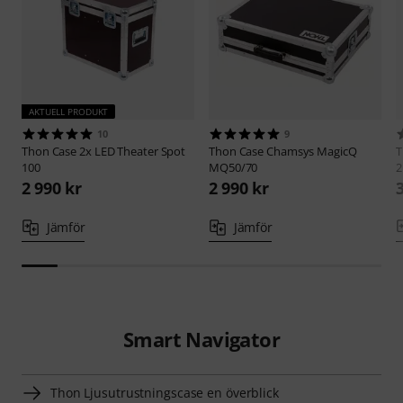
AKTUELL PRODUKT
10
9
Thon
Case 2x LED Theater Spot
Thon
Case Chamsys MagicQ
100
MQ50/70
2
2 990 kr
2 990 kr
Jämför
Jämför
Smart Navigator
Thon Ljusutrustningscase en överblick