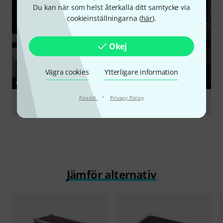
Du kan när som helst återkalla ditt samtycke via
cookieinställningarna (
här
).
Okej
Vägra cookies
Ytterligare information
GUIDE
·
Finstilt
Privacy Policy
Racks & Cases
Jämför alternativ