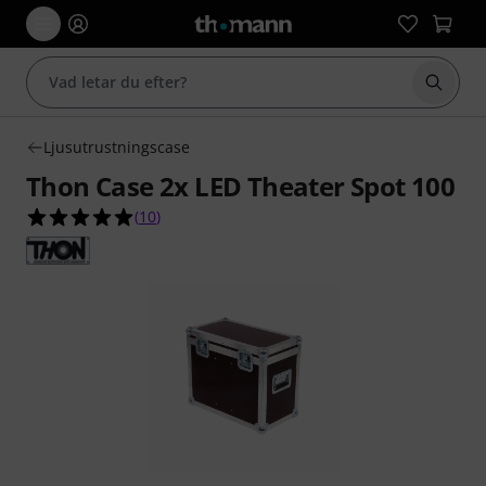
Börja 
Ljusutrustningscase
Thon Case 2x LED Theater Spot 100
5.0 av 5 stjärnor från 10 kundbetyg
(
10
)