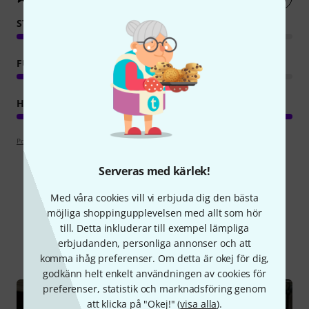
STABILITET
FUNKTION
HANTVERKSKVALITET
Poängpolicy
Serveras med kärlek!
Med våra cookies vill vi erbjuda dig den bästa
Visste du?
möjliga shoppingupplevelsen med allt som hör
till. Detta inkluderar till exempel lämpliga
erbjudanden, personliga annonser och att
Alla
Onlineguide
komma ihåg preferenser. Om detta är okej för dig,
godkänn helt enkelt användningen av cookies för
preferenser, statistik och marknadsföring genom
att klicka på "Okej!" (
visa alla
).