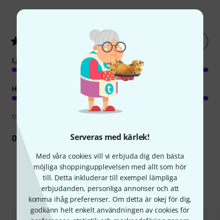
2
Kundbetyg
Betygsätt nu
5
/ 5
LJUD
HANTVERKSKVALITET
Poängpolicy
Serveras med kärlek!
0
Recension
Med våra cookies vill vi erbjuda dig den bästa
möjliga shoppingupplevelsen med allt som hör
till. Detta inkluderar till exempel lämpliga
Jämför alternativ
erbjudanden, personliga annonser och att
komma ihåg preferenser. Om detta är okej för dig,
godkänn helt enkelt användningen av cookies för