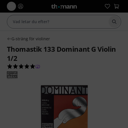
Börja 
G-sträng för violiner
Thomastik 133 Dominant G Violin
1/2
5.0 av 5 stjärnor från 2 kundbetyg
(
2
)