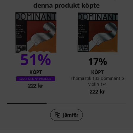
denna produkt köpte
51%
17%
KÖPT
KÖPT
Thomastik 133 Dominant G
EXAKT DENNA PRODUKT
Violin 1/4
222 kr
222 kr
Jämför