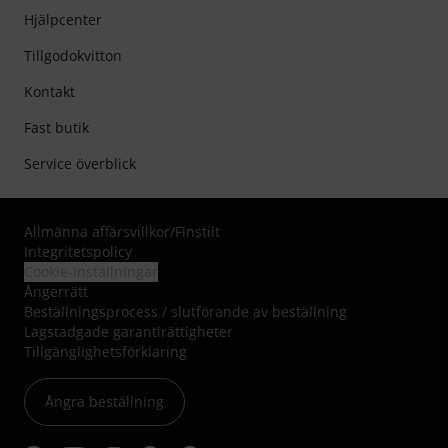
Hjälpcenter
Tillgodokvitton
Kontakt
Fast butik
Service överblick
Allmänna affärsvillkor
/
Finstilt
Integritetspolicy
Cookie-inställningar
Ångerrätt
Beställningsprocess / slutförande av beställning
Lagstadgade garantirättigheter
Tillgänglighetsförklaring
Ångra beställning