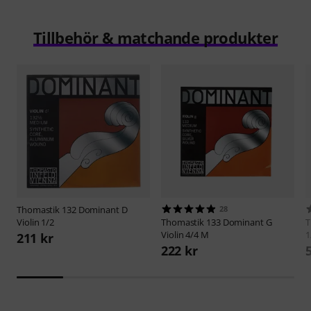
Tillbehör & matchande produkter
Thomastik
132 Dominant D
28
Violin 1/2
Thomastik
133 Dominant G
T
Violin 4/4 M
1
211 kr
222 kr