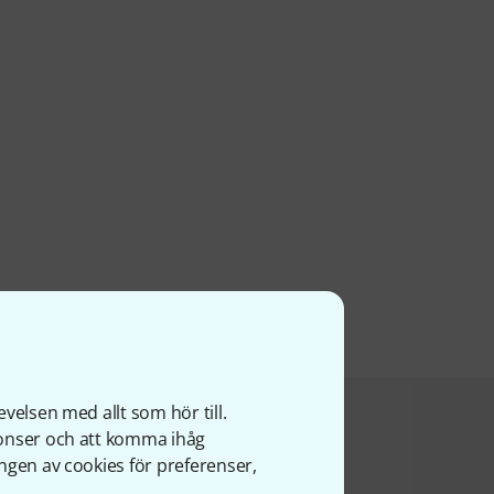
velsen med allt som hör till.
a produkt köpte
nonser och att komma ihåg
ngen av cookies för preferenser,