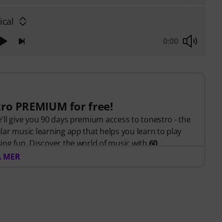
ical
0:00
tro PREMIUM for free!
ll give you 90 days premium access to tonestro - the
ar music learning app that helps you learn to play
ing fun. Discover the world of music with
60
ons
, over
400 songs with high-quality backing
A MER
geted exercises
.
rom tonestro listens to you as you play, analyses each
gives you feedback on pitch and rhythm. Take the
 trumpet skills flexibly, effectively and enjoyably -
tic renewal!