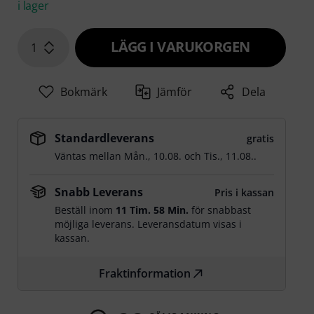
i lager
LÄGG I VARUKORGEN
1
Bokmärk
Jämför
Dela
Standardleverans
gratis
Väntas mellan
Mån., 10.08.
och
Tis., 11.08.
.
Snabb Leverans
Pris i kassan
Beställ inom
11 Tim. 57 Min.
för snabbast
möjliga leverans. Leveransdatum visas i
kassan.
Fraktinformation