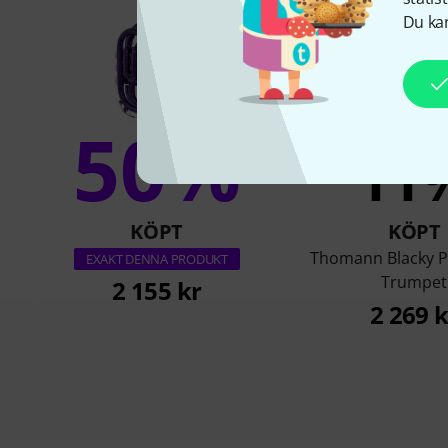
Du kan
50%
11
KÖPT
KÖPT
Thomann Blacky P
EXAKT DENNA PRODUKT
Trumpet
2 155 kr
2 269 k