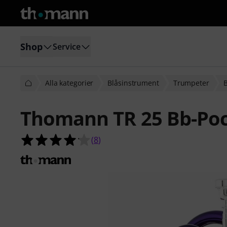
Shop
Service
Alla kategorier
Blåsinstrument
Trumpeter
Thomann TR 25 Bb-Poc
4.1 av 5 stjärnor från 8 kundbetyg
(
8
)