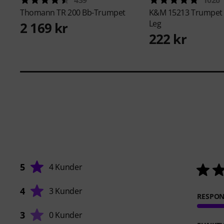
439
1026
Thomann
TR 200 Bb-Trumpet
K&M
15213 Trumpet 
Leg
2 169 kr
222 kr
5
4 Kunder
4
3 Kunder
RESPO
3
0 Kunder