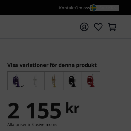
Kontakt
Om oss
SV / KR
a sökningen med söktermen {searchTerm}
Visa variationer för denna produkt
2 155
kr
Alla priser inklusive moms