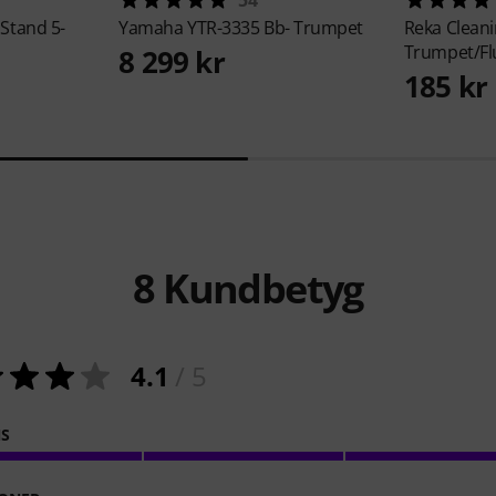
54
Stand 5-
Yamaha
YTR-3335 Bb- Trumpet
Reka
Cleani
Trumpet/Fl
8 299 kr
185 kr
8
Kundbetyg
4.1
/ 5
NS