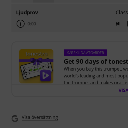
Ljudprov
Class
0:00
SÄRSKILDA ÅTGÄRDER
Get 90 days of tones
When you buy this trumpet, we'
world's leading and most popul
the trumpet and makes practis
interactive step-by-step less
VIS
music
, and more than
270 tar
The interactive live feedback f
note played, and immediately 
opportunity now to develop your
Visa översättning
anytime, anywhere. No automa