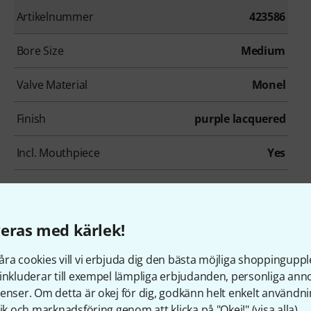
Artikelnummer
423586
Bore Size
Medium
Valve Material
Monel
Finish
purple lacquered
Incl. Mouthpiece
Yes
eras med kärlek!
ra cookies vill vi erbjuda dig den bästa möjliga shoppingupple
under som tittade på denn
inkluderar till exempel lämpliga erbjudanden, personliga an
enser. Om detta är okej för dig, godkänn helt enkelt användni
tik och marknadsföring genom att klicka på "Okej!" (
visa alla
).