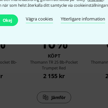
 när som helst återkalla ditt samtycke via cookieinställningar
Vägra cookies
Ytterligare information
Okej
%
10%
KÖPT
ocket Bb-
Thomann TR 25 Bb-Pocket
Thomann 
Trumpet Red
r
2 155 kr
Jämför