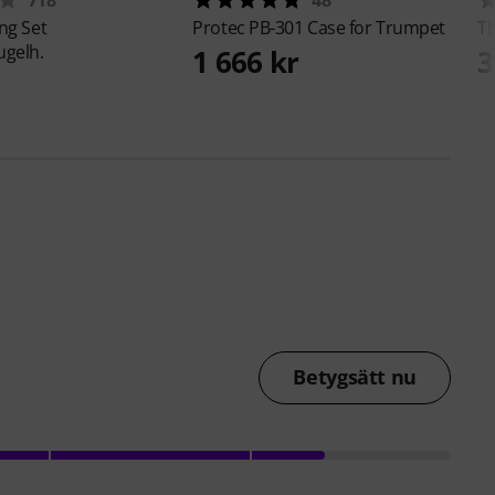
718
48
ng Set
Protec
PB-301 Case for Trumpet
T
ugelh.
1 666 kr
3
Betygsätt nu