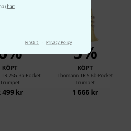
na (
här
).
·
Finstilt
Privacy Policy
6%
5%
KÖPT
KÖPT
TR 25G Bb-Pocket
Thomann TR 5 Bb-Pocket
Trumpet
Trumpet
2 499 kr
1 666 kr