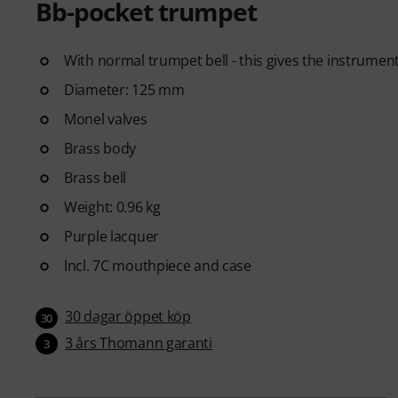
Bb-pocket trumpet
With normal trumpet bell - this gives the instrumen
Diameter: 125 mm
Monel valves
Brass body
Brass bell
Weight: 0.96 kg
Purple lacquer
Incl. 7C mouthpiece and case
30 dagar öppet köp
30
3 års Thomann garanti
3