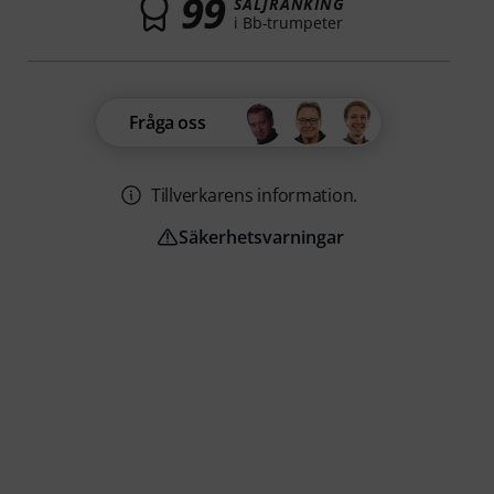
99
SÄLJRANKING
i Bb-trumpeter
Fråga oss
Tillverkarens information.
Säkerhetsvarningar