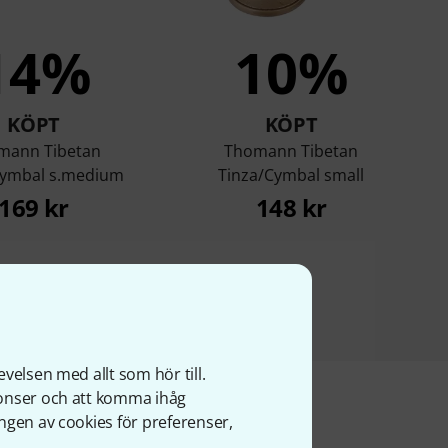
14%
10%
KÖPT
KÖPT
mann Tibetan
Thomann Tibetan
Cymbal s.medium
Tinza/Cymbal small
169 kr
148 kr
velsen med allt som hör till.
nonser och att komma ihåg
ngen av cookies för preferenser,