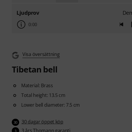
Ljudprov
De
0:00
Visa översättning
Tibetan bell
Material: Brass
Total height: 13.5 cm
Lower bell diameter: 7.5 cm
30 dagar öppet köp
30
3 års Thomann garanti
3