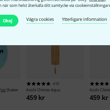
llbehör & matchande produk
 när som helst återkalla ditt samtycke via cookieinställningar
Vägra cookies
Ytterligare information
Okej
419
gg Shaker
Koshi
Chimes Aqua
Koshi
Chime
459 kr
459 kr