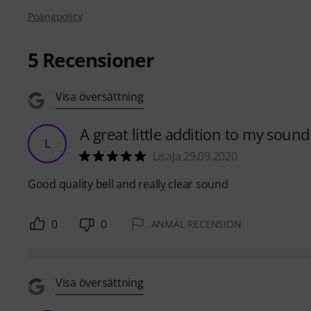
Poängpolicy
5
Recensioner
Visa översättning
A great little addition to my sound
L
LisaJa 29.09.2020
Good quality bell and really clear sound
0
0
ANMÄL RECENSION
Visa översättning