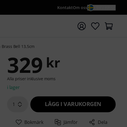
Kontakt
Om oss
SV / KR
a sökningen med söktermen {searchTerm}
 Brass Bell 13,5cm
329
kr
Alla priser inklusive moms
i lager
LÄGG I VARUKORGEN
1
Bokmärk
Jämför
Dela