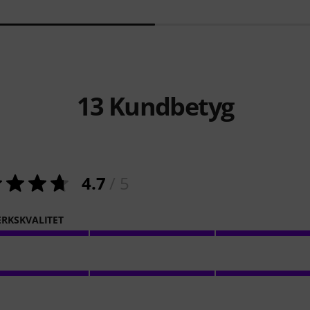
13
Kundbetyg
4.7
/ 5
RKSKVALITET