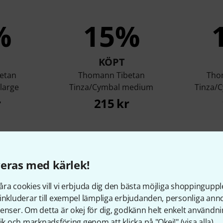
%
15%
KÖPT
etan
Thomann Tibetan
Tho
large
Tinza/Cymbal medium
Tinza/
r
215 kr
Jämför
eras med kärlek!
ra cookies vill vi erbjuda dig den bästa möjliga shoppingupple
inkluderar till exempel lämpliga erbjudanden, personliga an
enser. Om detta är okej för dig, godkänn helt enkelt användni
tik och marknadsföring genom att klicka på "Okej!" (
visa alla
).