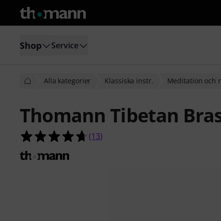
Shop
Service
Alla kategorier
Klassiska instr.
Meditation och 
Thomann Tibetan Bras
4.7 av 5 stjärnor från 13 kundbetyg
(
13
)