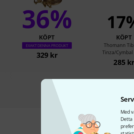
36%
17
KÖPT
KÖPT
Thomann Tib
EXAKT DENNA PRODUKT
Tinza/Cymbal 
329 kr
285 k
Serv
Med vå
Detta 
prefer
statis